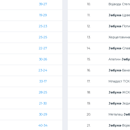
39-27
10.
Војвода Степ
19-29
11.
Јабука
-Црв
25-23
12.
Јабука
-Поти
25-25
13.
Херцеговина
22-27
14.
Јабука
-Слав
30-26
15.
Апатин-
Јабу
23-24
16.
Јабука
-Бан
33-17
17.
Младост ТСК
28-25
18.
Јабука
-ЖСК
21-30
19.
Јабука
-Јед
30-29
20.
Металац-
Јаб
40-34
21.
Јабука
-Војв