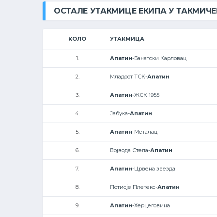
ОСТАЛЕ УТАКМИЦЕ ЕКИПА У ТАКМИЧ
КОЛО
УТАКМИЦА
1.
Апатин
-Банатски Карловац
2.
Младост ТСК-
Апатин
3.
Апатин
-ЖСК 1955
4.
Јабука-
Апатин
5.
Апатин
-Металац
6.
Војвода Степа-
Апатин
7.
Апатин
-Црвена звезда
8.
Потисје Плетекс-
Апатин
9.
Апатин
-Херцеговина