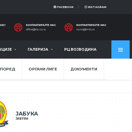
FACEBOOK
INSTAGRAM
НАС!
КОНТАКТИРАЈТЕ НАС
КОНТАКТИРАЈТЕ НАС
office@rsv.co.rs
rsvns@mts.rs
КЦИЈЕ
ГАЛЕРИЈА
РЦ ВОЈВОДИНА
СПОРЕД
ОРГАНИ ЛИГЕ
ДОКУМЕНТИ
ЈАБУКА
ЈАБУКА