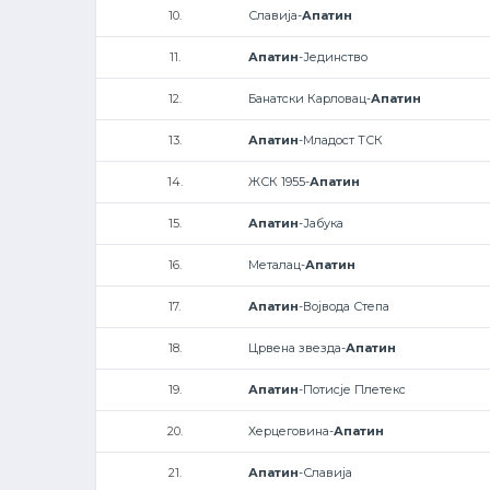
10.
Славија-
Апатин
11.
Апатин
-Јединство
12.
Банатски Карловац-
Апатин
13.
Апатин
-Младост ТСК
14.
ЖСК 1955-
Апатин
15.
Апатин
-Јабука
16.
Металац-
Апатин
17.
Апатин
-Војвода Степа
18.
Црвена звезда-
Апатин
19.
Апатин
-Потисје Плетекс
20.
Херцеговина-
Апатин
21.
Апатин
-Славија