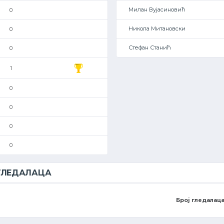
Милан Вујасиновић
0
Никола Митановски
0
Стефан Станић
0
1
0
0
0
0
 ГЛЕДАЛАЦА
Број гледалаца