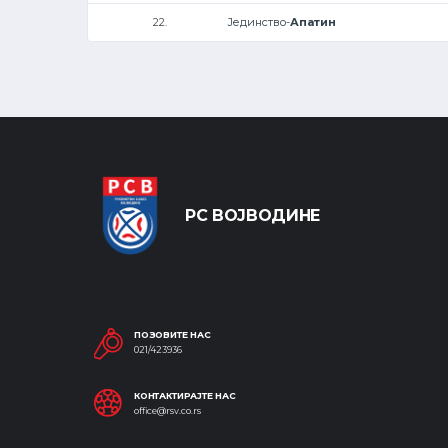
22.
Јединство-
Апатин
РС ВОЈВОДИНЕ
ПОЗОВИТЕ НАС
021/423936
КОНТАКТИРАЈТЕ НАС
office@rsv.co.rs