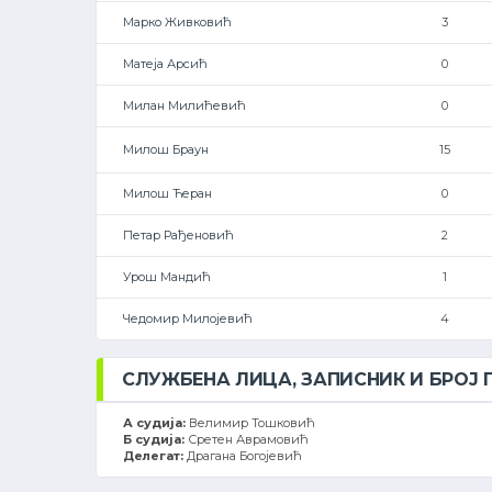
Марко Живковић
3
Матеја Арсић
0
Милан Милићевић
0
Милош Браун
15
Милош Ћеран
0
Петар Рађеновић
2
Урош Мандић
1
Чедомир Милојевић
4
СЛУЖБЕНА ЛИЦА, ЗАПИСНИК И БРОЈ
А судија:
Велимир Тошковић
Б судија:
Сретен Аврамовић
Делегат:
Драгана Богојевић