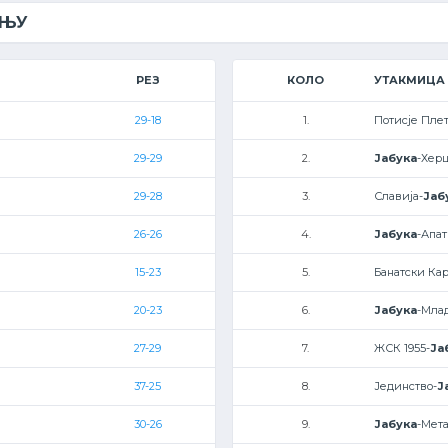
ЕЊУ
РЕЗ
КОЛО
УТАКМИЦА
29-18
1.
Потисје Плет
29-29
2.
Јабука
-Хер
29-28
3.
Славија-
Јаб
26-26
4.
Јабука
-Апа
15-23
5.
Банатски Ка
20-23
6.
Јабука
-Мла
27-29
7.
ЖСК 1955-
Ја
37-25
8.
Јединство-
Ј
30-26
9.
Јабука
-Мет