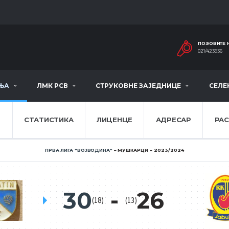
ПОЗОВИТЕ 
021/423936
ЊА
ЛМК РСВ
СТРУКОВНЕ ЗАЈЕДНИЦЕ
СЕЛЕ
Е
СТАТИСТИКА
ЛИЦЕНЦЕ
АДРЕСАР
РА
ПРВА ЛИГА ''ВОЈВОДИНА''
МУШКАРЦИ
2023/2024
30
26
(18)
(13)