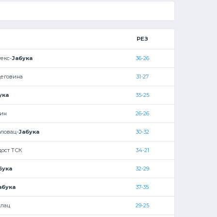
РЕЗ
екс-
Јабука
36-26
цеговина
31-27
ука
35-25
тин
26-26
рловац-
Јабука
30-32
дост ТСК
34-21
бука
32-29
абука
37-35
алац
29-25