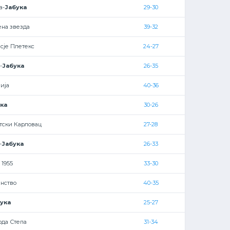
а-
Јабука
29-30
ена звезда
39-32
сје Плетекс
24-27
-
Јабука
26-35
ија
40-36
ка
30-26
атски Карловац
27-28
-
Јабука
26-33
 1955
33-30
инство
40-35
ука
25-27
ода Степа
31-34