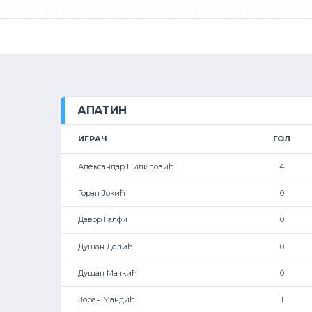
АПАТИН
ИГРАЧ
ГОЛ
Александар Пилиповић
4
Горан Јокић
0
Давор Галфи
0
Душан Делић
0
Душан Мачкић
0
Зоран Мандић
1