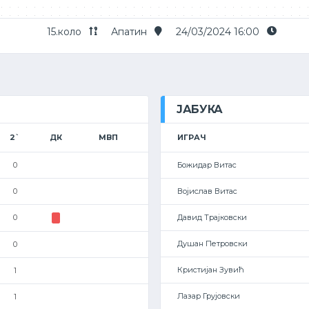
15.коло
Апатин
24/03/2024 16:00
ЈАБУКА
2`
ДК
МВП
ИГРАЧ
0
Божидар Витас
0
Војислав Витас
0
Давид Трајковски
Душан Петровски
0
Кристијан Зувић
1
Лазар Грујовски
1