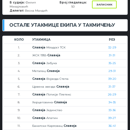
Б судија:
Филип
Број гледалаца:
ЗАПИСНИК
Михајловић
50
Делегат:
Весна Мандић
ОСТАЛЕ УТАКМИЦЕ ЕКИПА У ТАКМИЧЕЊУ
КОЛО
УТАКМИЦА
РЕЗ
1.
Славија
-Младост ТСК
32-29
2.
ЖСК 1955-
Славија
31-31
3.
Славија
-Јабука
35-25
4.
Металац-
Славија
29-31
5.
Славија
-Војвода Степа
39-20
6.
Црвена звезда-
Славија
31-37
7.
Славија
-Потисје Плетекс
26-29
8.
Херцеговина-
Славија
34-35
9.
Славија
-Јединство
33-36
10.
Славија
-Апатин
39-27
11.
Банатски Карловац-
Славија
36-41