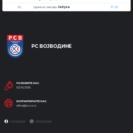
22.
Црвена звезда-
Јабука
37-32
РС ВОЈВОДИНЕ
ПОЗОВИТЕ НАС
021/423936
КОНТАКТИРАЈТЕ НАС
office@rsv.co.rs
FACEBOOK
INSTAGRAM