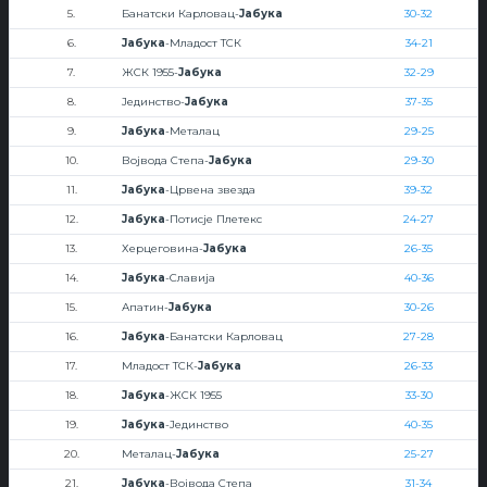
5.
Банатски Карловац-
Јабука
30-32
6.
Јабука
-Младост ТСК
34-21
7.
ЖСК 1955-
Јабука
32-29
8.
Јединство-
Јабука
37-35
9.
Јабука
-Металац
29-25
10.
Војвода Степа-
Јабука
29-30
11.
Јабука
-Црвена звезда
39-32
12.
Јабука
-Потисје Плетекс
24-27
13.
Херцеговина-
Јабука
26-35
14.
Јабука
-Славија
40-36
15.
Апатин-
Јабука
30-26
16.
Јабука
-Банатски Карловац
27-28
17.
Младост ТСК-
Јабука
26-33
18.
Јабука
-ЖСК 1955
33-30
19.
Јабука
-Јединство
40-35
20.
Металац-
Јабука
25-27
21.
Јабука
-Војвода Степа
31-34