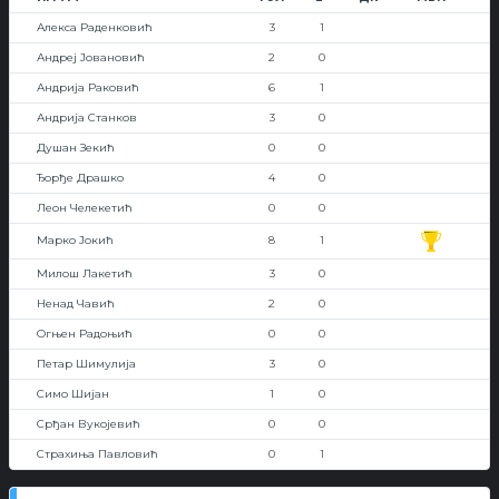
Алекса Раденковић
3
1
Андреј Јовановић
2
0
Андрија Раковић
6
1
Андрија Станков
3
0
Душан Зекић
0
0
Ђорђе Драшко
4
0
Леон Челекетић
0
0
Марко Јокић
8
1
Милош Лакетић
3
0
Ненад Чавић
2
0
Огњен Радоњић
0
0
Петар Шимулија
3
0
Симо Шијан
1
0
Срђан Вукојевић
0
0
Страхиња Павловић
0
1