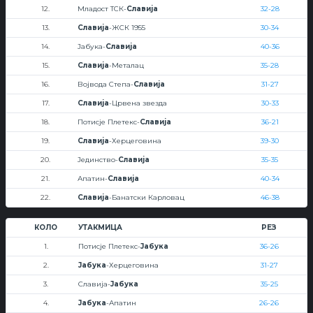
12.
Младост ТСК-
Славија
32-28
13.
Славија
-ЖСК 1955
30-34
14.
Јабука-
Славија
40-36
15.
Славија
-Металац
35-28
16.
Војвода Степа-
Славија
31-27
17.
Славија
-Црвена звезда
30-33
18.
Потисје Плетекс-
Славија
36-21
19.
Славија
-Херцеговина
39-30
20.
Јединство-
Славија
35-35
21.
Апатин-
Славија
40-34
22.
Славија
-Банатски Карловац
46-38
КОЛО
УТАКМИЦА
РЕЗ
1.
Потисје Плетекс-
Јабука
36-26
2.
Јабука
-Херцеговина
31-27
3.
Славија-
Јабука
35-25
4.
Јабука
-Апатин
26-26