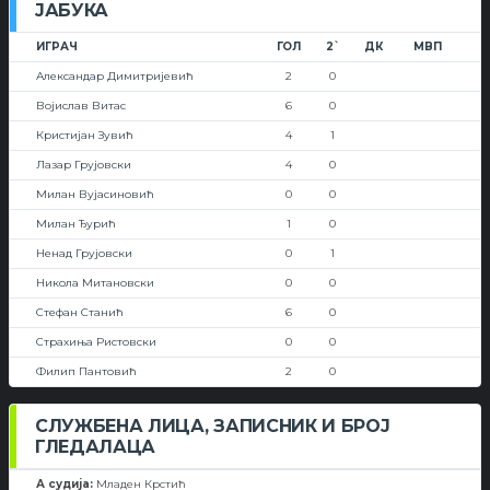
ЈАБУКА
ИГРАЧ
ГОЛ
2`
ДК
МВП
Александар Димитријевић
2
0
Војислав Витас
6
0
Кристијан Зувић
4
1
Лазар Грујовски
4
0
Милан Вујасиновић
0
0
Милан Ђурић
1
0
Ненад Грујoвски
0
1
Никола Митановски
0
0
Стефан Станић
6
0
Страхиња Ристовски
0
0
Филип Пантовић
2
0
СЛУЖБЕНА ЛИЦА, ЗАПИСНИК И БРОЈ
ГЛЕДАЛАЦА
А судија:
Младен Крстић