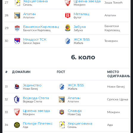
Херцеговина
Црвена звезда
27
Јаша Томић
Сечањ
Мокрин
Апатин
Металац
28
Апатин
Апатин
Футог
Банатски
Банатски Карловац
Јабука
29
Карловац
Банатски Карловац
Јабука
Младост ТСК
ЖСК 1955
30
Темерин
Бачки Јарак
Жабаљ
6. коло
#
ДОМАЋИН
ГОСТ
МЕСТО
ОДИГРАВАЊА
Јединство
ЖСК 1955
31
Нови Бечеј
Нови Бечеј
Жабаљ
Војвода Степа
Апатин
32
Српска Црња
Војвода Степа
Апатин
Црвена звезда
Славија
33
Мокрин
Мокрин
Нови Сад
Потисје Плетекс
Херцеговина
34
Ада
Ада
Сечањ