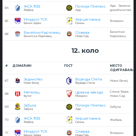
Ада - Замена
ЖСК 1955
Потисје Плетекс
64
домаћинства
Жабаљ
Ада
Младост ТСК
Херцеговина
65
Темерин
Бачки Јарак
Сечањ
Банатски
Банатски Карловац
Славија
66
Карловац
Банатски Карловац
Нови Сад
12. коло
#
ДОМАЋИН
ГОСТ
МЕСТО
ОДИГРАВАЊА
Јединство
Војвода Степа
67
Нови Бечеј
Нови Бечеј
Војвода Степа
Слана бара,
Металац
Црвена звезда
68
Нови Сад
Футог
Мокрин
Јабука
Потисје Плетекс
69
Јабука
Јабука
Ада
ЖСК 1955
Херцеговина
70
Жабаљ
Жабаљ
Сечањ
Младост ТСК
Славија
71
Темерин
Бачки Јарак
Нови Сад