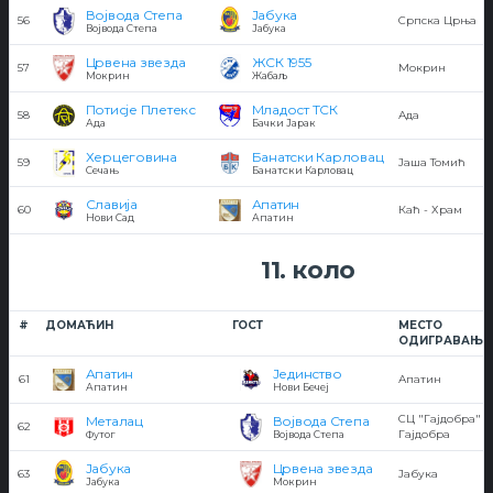
Војвода Степа
Јабука
56
Српска Црња
Војвода Степа
Јабука
Црвена звезда
ЖСК 1955
57
Мокрин
Мокрин
Жабаљ
Потисје Плетекс
Младост ТСК
58
Ада
Ада
Бачки Јарак
Херцеговина
Банатски Карловац
59
Јаша Томић
Сечањ
Банатски Карловац
Славија
Апатин
60
Каћ - Храм
Нови Сад
Апатин
11. коло
#
ДОМАЋИН
ГОСТ
МЕСТО
ОДИГРАВАЊА
Апатин
Јединство
61
Апатин
Апатин
Нови Бечеј
СЦ "Гајдобра" -
Металац
Војвода Степа
62
Гајдобра
Футог
Војвода Степа
Јабука
Црвена звезда
63
Јабука
Јабука
Мокрин