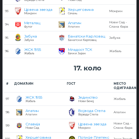
Црвена звезда
Херцеговина
93
Мокрин
Мокрин
Сечањ
Нови Сад -
Металац
Апатин
94
Слана бара
Футог
Апатин
Јабука
Банатски Карловац
95
Јабука
Јабука
Банатски Карловац
ЖСК 1955
Младост ТСК
96
Жабаљ
Жабаљ
Бачки Јарак
17. коло
#
ДОМАЋИН
ГОСТ
МЕСТО
ОДИГРАВАЊ
ЖСК 1955
Јединство
97
Жабаљ
Жабаљ
Нови Бечеј
Апатин
Војвода Степа
98
Апатин
Апатин
Војвода Степа
Нови Сад -
Славија
Црвена звезда
99
Слана бара
Нови Сад
Мокрин
Херцеговина
Потисје Плетекс
100
Јаша Томић