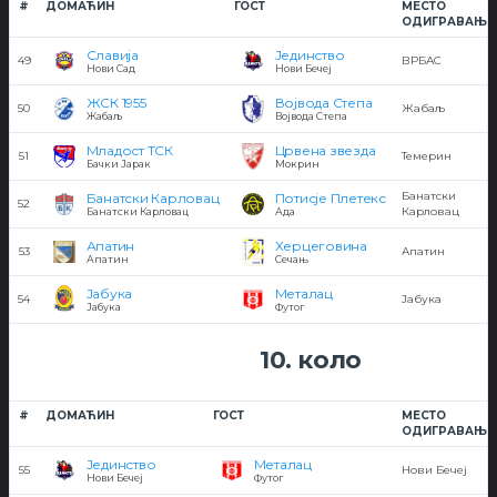
#
ДОМАЋИН
ГОСТ
МЕСТО
ОДИГРАВАЊА
Славија
Јединство
49
ВРБАС
Нови Сад
Нови Бечеј
ЖСК 1955
Војвода Степа
50
Жабаљ
Жабаљ
Војвода Степа
Младост ТСК
Црвена звезда
51
Темерин
Бачки Јарак
Мокрин
Банатски
Банатски Карловац
Потисје Плетекс
52
Карловац
Банатски Карловац
Ада
Апатин
Херцеговина
53
Апатин
Апатин
Сечањ
Јабука
Металац
54
Јабука
Јабука
Футог
10. коло
#
ДОМАЋИН
ГОСТ
МЕСТО
ОДИГРАВАЊА
Јединство
Металац
55
Нови Бечеј
Нови Бечеј
Футог