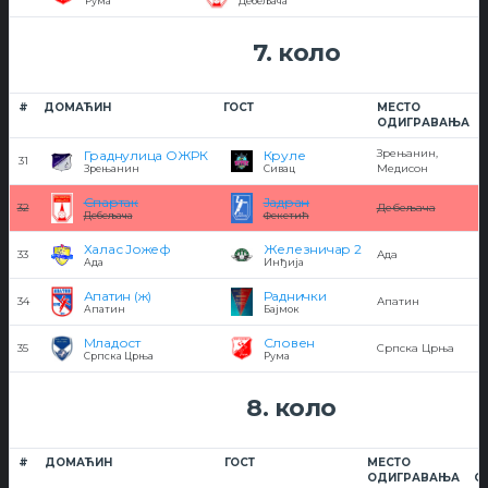
Рума
Дебељача
7. коло
#
ДОМАЋИН
ГОСТ
МЕСТО
ОДИГРАВАЊА
Зрењанин,
Граднулица ОЖРК
Круле
31
Медисон
Зрењанин
Сивац
Спартак
Јадран
32
Дебељача
Дебељача
Фекетић
Халас Јожеф
Железничар 2
33
Ада
Ада
Инђија
Апатин (ж)
Раднички
34
Апатин
Апатин
Бајмок
Младост
Словен
35
Српска Црња
Српска Црња
Рума
8. коло
#
ДОМАЋИН
ГОСТ
МЕСТО
ОДИГРАВАЊА
О