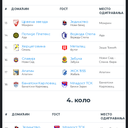
#
ДОМАЋИН
ГОСТ
МЕСТО
ОДИГРАВАЊА
Црвена звезда
Јединство
13
Мокрин
Мокрин
Нови Бечеј
Потисје Плетекс
Војвода Степа
14
Ада
Ада
Војвода Степа
Херцеговина
Металац
15
Јаша Томић
Сечањ
Футог
Нови Сад -
Славија
Јабука
16
Слана бара
Нови Сад
Јабука
Апатин
ЖСК 1955
17
Апатин
Апатин
Жабаљ
Банатски
Банатски Карловац
Младост ТСК
18
Карловац
Банатски Карловац
Бачки Јарак
4. коло
#
ДОМАЋИН
ГОСТ
МЕСТО
ОДИГРАВАЊА
Јединство
Младост ТСК