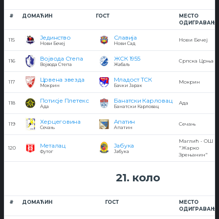
#
ДОМАЋИН
ГОСТ
МЕСТО
ОДИГРАВАЊ
Јединство
Славија
115
Нови Бечеј
Нови Бечеј
Нови Сад
Војвода Степа
ЖСК 1955
116
Српска Црња
Војвода Степа
Жабаљ
Црвена звезда
Младост ТСК
117
Мокрин
Мокрин
Бачки Јарак
Потисје Плетекс
Банатски Карловац
118
Ада
Ада
Банатски Карловац
Херцеговина
Апатин
119
Сечањ
Сечањ
Апатин
Маглић - ОШ
Металац
Јабука
120
"Жарко
Футог
Јабука
Зрењанин"
21. коло
#
ДОМАЋИН
ГОСТ
МЕСТО
ОДИГРАВАЊ