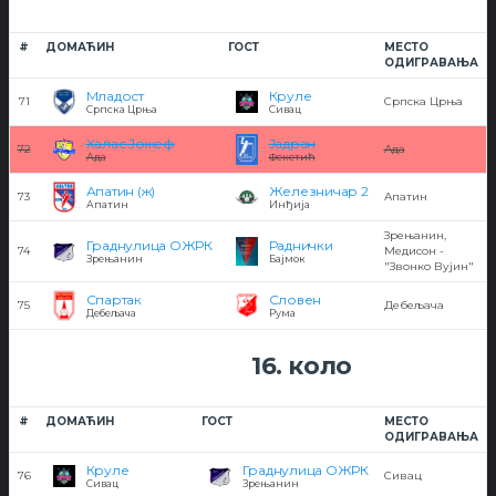
#
ДОМАЋИН
ГОСТ
МЕСТО
ОДИГРАВАЊА
Младост
Круле
71
Српска Црња
Српска Црња
Сивац
Халас Јожеф
Јадран
72
Ада
Ада
Фекетић
Апатин (ж)
Железничар 2
73
Апатин
Апатин
Инђија
Зрењанин,
Граднулица ОЖРК
Раднички
74
Медисон -
Зрењанин
Бајмок
"Звонко Вујин"
Спартак
Словен
75
Дебељача
Дебељача
Рума
16. коло
#
ДОМАЋИН
ГОСТ
МЕСТО
ОДИГРАВАЊА
Круле
Граднулица ОЖРК
76
Сивац
Сивац
Зрењанин