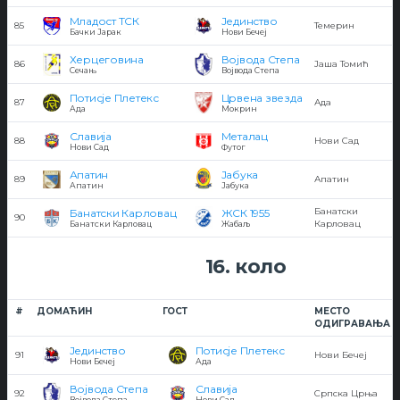
Младост ТСК
Јединство
85
Темерин
Бачки Јарак
Нови Бечеј
Херцеговина
Војвода Степа
86
Јаша Томић
Сечањ
Војвода Степа
Потисје Плетекс
Црвена звезда
87
Ада
Ада
Мокрин
Славија
Металац
88
Нови Сад
Нови Сад
Футог
Апатин
Јабука
89
Апатин
Апатин
Јабука
Банатски
Банатски Карловац
ЖСК 1955
90
Карловац
Банатски Карловац
Жабаљ
16. коло
#
ДОМАЋИН
ГОСТ
МЕСТО
ОДИГРАВАЊА
Јединство
Потисје Плетекс
91
Нови Бечеј
Нови Бечеј
Ада
Војвода Степа
Славија
92
Српска Црња
Војвода Степа
Нови Сад