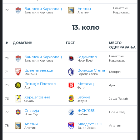
Банатски
Банатски Карловац
Апатин
72
Карловац
Банатски Карловац
Апатин
13. коло
#
ДОМАЋИН
ГОСТ
МЕСТО
ОДИГРАВАЊА
Банатски
Банатски Карловац
Јединство
73
Карловац
Банатски Карловац
Нови Бечеј
Црвена звезда
Војвода Степа
74
Мокрин
Мокрин
Војвода Степа
Потисје Плетекс
Металац
75
Ада
Ада
Футог
Херцеговина
Јабука
76
Јаша Томић
Сечањ
Јабука
Славија
ЖСК 1955
77
Нови Сад
Нови Сад
Жабаљ
Апатин
Младост ТСК
78
Апатин
Апатин
Бачки Јарак