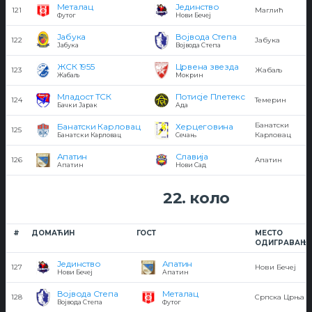
Металац
Јединство
121
Маглић
Футог
Нови Бечеј
Јабука
Војвода Степа
122
Јабука
Јабука
Војвода Степа
ЖСК 1955
Црвена звезда
123
Жабаљ
Жабаљ
Мокрин
Младост ТСК
Потисје Плетекс
124
Темерин
Бачки Јарак
Ада
Банатски
Банатски Карловац
Херцеговина
125
Карловац
Банатски Карловац
Сечањ
Апатин
Славија
126
Апатин
Апатин
Нови Сад
22. коло
#
ДОМАЋИН
ГОСТ
МЕСТО
ОДИГРАВАЊ
Јединство
Апатин
127
Нови Бечеј
Нови Бечеј
Апатин
Војвода Степа
Металац
128
Српска Црња
Војвода Степа
Футог