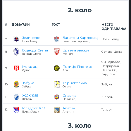
2. коло
#
ДОМАЋИН
ГОСТ
МЕСТО
ОДИГРАВАЊА
Јединство
Банатски Карловац
7
Нови Бечеј
Нови Бечеј
Банатски Карловац
Војвода Степа
Црвена звезда
8
Српска Црња
Војвода Степа
Мокрин
СЦ Гајдобра,
Патријарха
Металац
Потисје Плетекс
9
Павла бб,
Футог
Ада
Гајдобра
Јабука
Херцеговина
10
Јабука
Јабука
Сечањ
ЖСК 1955
Славија
11
Жабаљ
Жабаљ
Нови Сад
Младост ТСК
Апатин
12
Темерин
Бачки Јарак
Апатин
3. коло