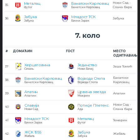
Нови Сад -
Металац
Банатски Карловац
35
Слана бара
Футог
Банатски Карловац
Јабука
Младост ТСК
36
Јабука
Јабука
Бачки Јарак
7. коло
#
ДОМАЋИН
ГОСТ
МЕСТО
ОДИГРАВАЊА
Херцеговина
Јединство
37
Јаша Томић
Сечањ
Нови Бечеј
Банатски
Банатски Карловац
Војвода Степа
38
Карловац
Банатски Карловац
Војвода Степа
Апатин
Црвена звезда
39
Апатин
Апатин
Мокрин
Нови Сад -
Славија
Потисје Плетекс
40
Слана бара
Нови Сад
Ада
Младост ТСК
Металац
41
Темерин
Бачки Јарак
Футог
ЖСК 1955
Јабука
42
Жабаљ
Жабаљ
Јабука