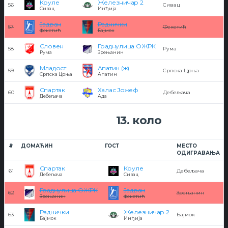
Круле
Железничар 2
56
Сивац
Сивац
Инђија
Јадран
Раднички
57
Фекетић
Фекетић
Бајмок
Словен
Граднулица ОЖРК
58
Рума
Рума
Зрењанин
Младост
Апатин (ж)
59
Српска Црња
Српска Црња
Апатин
Спартак
Халас Јожеф
60
Дебељача
Дебељача
Ада
13. коло
#
ДОМАЋИН
ГОСТ
МЕСТО
ОДИГРАВАЊА
Спартак
Круле
61
Дебељача
Дебељача
Сивац
Граднулица ОЖРК
Јадран
62
Зрењанин
Зрењанин
Фекетић
Раднички
Железничар 2
63
Бајмок
Бајмок
Инђија