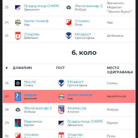
Зрењанин,
Граднулица ОЖРК
Железничар 2
23
Медисон -
Зрењанин
Инђија
"Звонко Вујин"
Халас Јожеф
Словен
24
Ада
Ада
Рума
Спартак
Младост
25
Дебељача
Дебељача
Српска Црња
6. коло
#
ДОМАЋИН
ГОСТ
МЕСТО
ОДИГРАВАЊА
Круле
Младост
26
Сивац
Сивац
Српска Црња
Јадран
Халас Јожеф
27
НЕ ИГРА СЕ
Фекетић
Ада
Железничар 2
Апатин (ж)
28
Инђија
Инђија
Апатин
Раднички
Граднулица ОЖРК
29
Бајмок
Бајмок
Зрењанин
Словен
Спартак
30
Рума