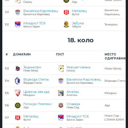
Сечањ
Ада
Банатски
Банатски Карловац
Металац
101
Карловац
Банатски Карловац
Футог
Младост ТСК
Јабука
102
Темерин
Бачки Јарак
Јабука
18. коло
#
ДОМАЋИН
ГОСТ
МЕСТО
ОДИГРАВАЊ
Јединство
Херцеговина
103
Нови Бечеј
Нови Бечеј
Сечањ
Војвода Степа
Банатски Карловац
104
Војвода Степа
Војвода Степа
Банатски Карловац
Црвена звезда
Апатин
105
Мокрин
Мокрин
Апатин
Потисје Плетекс
Славија
106
Ада
Ада
Нови Сад
Нови Сад -
Металац
Младост ТСК
107
СЛАНА БАРА
Футог
Бачки Јарак