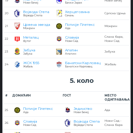
19
Нови Бечеј
Нови Бечеј
Бачки Јарак
Војвода Степа
Херцеговина
20
Српска Црња
Војвода Степа
Сечањ
Црвена звезда
Потисје Плетекс
21
Мокрин
Мокрин
Ада
Слана бара,
Металац
Славија
22
Нови Сад
Футог
Нови Сад
Јабука
Апатин
23
Јабука
Јабука
Апатин
ЖСК 1955
Банатски Карловац
24
Жабаљ
Жабаљ
Банатски Карловац
5. коло
#
ДОМАЋИН
ГОСТ
МЕСТО
ОДИГРАВАЊА
Потисје Плетекс
Јединство
25
Ада
Ада
Нови Бечеј
Нови Сад -
Славија
Војвода Степа
26
Слана бара
Нови Сад
Војвода Степа