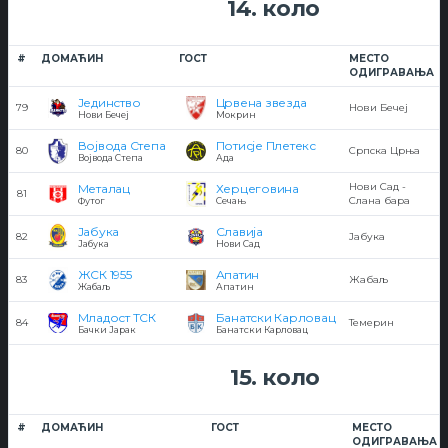
14. коло
#
ДОМАЋИН
ГОСТ
МЕСТО
ОДИГРАВАЊА
Јединство
Црвена звезда
79
Нови Бечеј
Нови Бечеј
Мокрин
Војвода Степа
Потисје Плетекс
80
Српска Црња
Војвода Степа
Ада
Нови Сад -
Металац
Херцеговина
81
Слана бара
Футог
Сечањ
Јабука
Славија
82
Јабука
Јабука
Нови Сад
ЖСК 1955
Апатин
83
Жабаљ
Жабаљ
Апатин
Младост ТСК
Банатски Карловац
84
Темерин
Бачки Јарак
Банатски Карловац
15. коло
#
ДОМАЋИН
ГОСТ
МЕСТО
ОДИГРАВАЊА