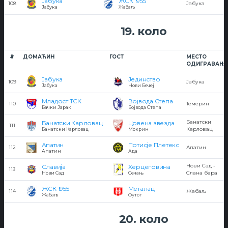
Јабука
ЖСК 1955
108
Јабука
Јабука
Жабаљ
19. коло
#
ДОМАЋИН
ГОСТ
МЕСТО
ОДИГРАВАЊ
Јабука
Јединство
109
Јабука
Јабука
Нови Бечеј
Младост ТСК
Војвода Степа
110
Темерин
Бачки Јарак
Војвода Степа
Банатски
Банатски Карловац
Црвена звезда
111
Карловац
Банатски Карловац
Мокрин
Апатин
Потисје Плетекс
112
Апатин
Апатин
Ада
Нови Сад -
Славија
Херцеговина
113
Слана бара
Нови Сад
Сечањ
ЖСК 1955
Металац
114
Жабаљ
Жабаљ
Футог
20. коло