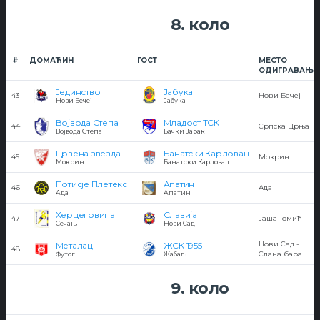
8. коло
#
ДОМАЋИН
ГОСТ
МЕСТО
ОДИГРАВАЊА
Јединство
Јабука
43
Нови Бечеј
Нови Бечеј
Јабука
Војвода Степа
Младост ТСК
44
Српска Црња
Војвода Степа
Бачки Јарак
Црвена звезда
Банатски Карловац
45
Мокрин
Мокрин
Банатски Карловац
Потисје Плетекс
Апатин
46
Ада
Ада
Апатин
Херцеговина
Славија
47
Јаша Томић
Сечањ
Нови Сад
Нови Сад -
Металац
ЖСК 1955
48
Слана бара
Футог
Жабаљ
9. коло