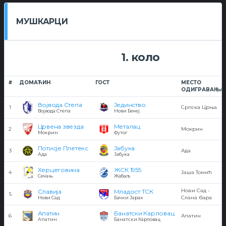
МУШКАРЦИ
1. коло
#
ДОМАЋИН
ГОСТ
МЕСТО
ОДИГРАВАЊА
Војвода Степа
Јединство
1
Српска Црња
Војвода Степа
Нови Бечеј
Црвена звезда
Металац
2
Мокрин
Мокрин
Футог
Потисје Плетекс
Јабука
3
Ада
Ада
Јабука
Херцеговина
ЖСК 1955
4
Јаша Томић
Сечањ
Жабаљ
Нови Сад -
Славија
Младост ТСК
5
Слана бара
Нови Сад
Бачки Јарак
Апатин
Банатски Карловац
6
Апатин
Апатин
Банатски Карловац