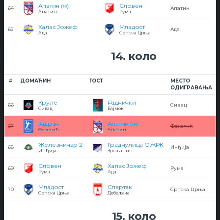
Апатин (ж)
Словен
64
Апатин
Апатин
Рума
Халас Јожеф
Младост
65
Ада
Ада
Српска Црња
14. коло
#
ДОМАЋИН
ГОСТ
МЕСТО
ОДИГРАВАЊА
Круле
Раднички
66
Сивац
Сивац
Бајмок
Јадран
Апатин (ж)
67
Фекетић
Фекетић
Апатин
Железничар 2
Граднулица ОЖРК
68
Инђија
Инђија
Зрењанин
Словен
Халас Јожеф
69
Рума
Рума
Ада
Младост
Спартак
70
Српска Црња
Српска Црња
Дебељача
15. коло