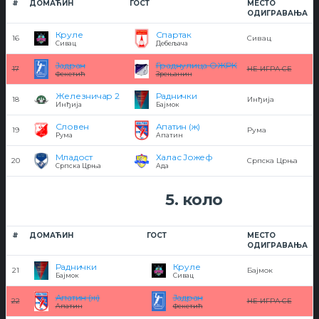
#
ДОМАЋИН
ГОСТ
МЕСТО
ОДИГРАВАЊА
Круле
Спартак
16
Сивац
Сивац
Дебељача
Јадран
Граднулица ОЖРК
17
НЕ ИГРА СЕ
Фекетић
Зрењанин
Железничар 2
Раднички
18
Инђија
Инђија
Бајмок
Словен
Апатин (ж)
19
Рума
Рума
Апатин
Младост
Халас Јожеф
20
Српска Црња
Српска Црња
Ада
5. коло
#
ДОМАЋИН
ГОСТ
МЕСТО
ОДИГРАВАЊА
Раднички
Круле
21
Бајмок
Бајмок
Сивац
Апатин (ж)
Јадран
22
НЕ ИГРА СЕ
Апатин
Фекетић