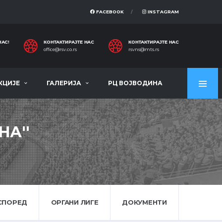
FACEBOOK
INSTAGRAM
НАС!
КОНТАКТИРАЈТЕ НАС
КОНТАКТИРАЈТЕ НАС
office@rsv.co.rs
rsvns@mts.rs
КЦИЈЕ
ГАЛЕРИЈА
РЦ ВОЈВОДИНА
НА''
СПОРЕД
ОРГАНИ ЛИГЕ
ДОКУМЕНТИ