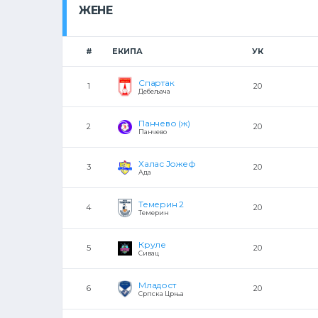
ЖЕНЕ
#
ЕКИПА
УК
Спартак
1
20
Дебељача
Панчево (ж)
2
20
Панчево
Халас Јожеф
3
20
Ада
Темерин 2
4
20
Темерин
Круле
5
20
Сивац
Младост
6
20
Српска Црња