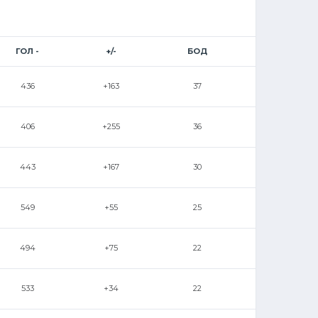
ГОЛ -
+/-
БОД
436
+163
37
406
+255
36
443
+167
30
549
+55
25
494
+75
22
533
+34
22