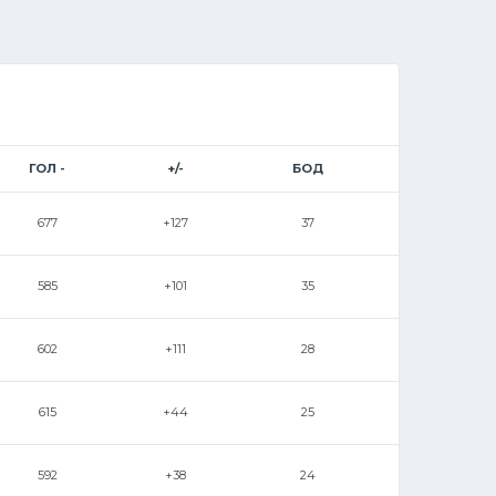
ГОЛ -
+/-
БОД
677
+127
37
585
+101
35
602
+111
28
615
+44
25
592
+38
24