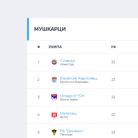
МУШКАРЦИ
#
ЕКИПА
УК
Славија
1
22
Нови Сад
Банатски Карловац
2
22
Банатски Карловац
Младост ТСК
3
22
Бачки Јарак
Металац
4
22
Футог
РА "Динамо"
5
22
Панчево