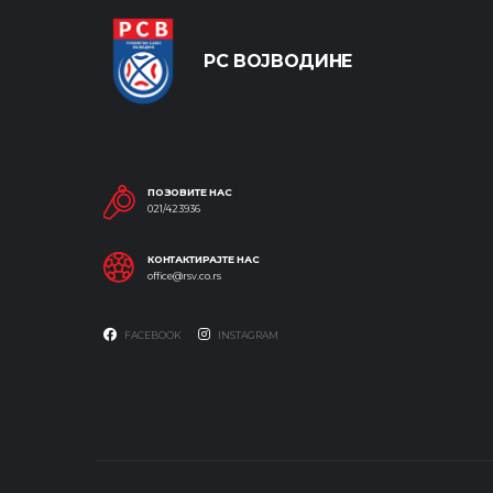
РС ВОЈВОДИНЕ
ПОЗОВИТЕ НАС
021/423936
КОНТАКТИРАЈТЕ НАС
office@rsv.co.rs
FACEBOOK
INSTAGRAM