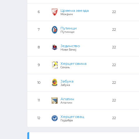
Црвена звезда
6
22
Мокрин
Путинци
7
22
Путинци
Јединство
8
22
Нови Бечеј
Херцеговина
9
22
Сечањ
Јабука
10
22
Јабука
Апатин
11
22
Апатин
Херцеговац
12
22
Гајдобра