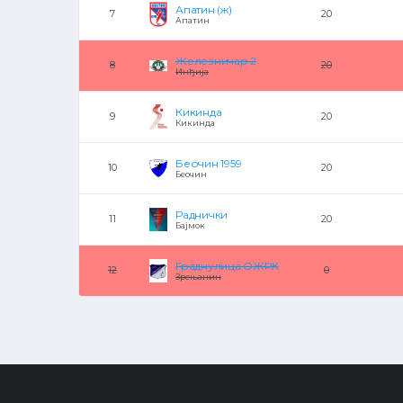
Апатин (ж)
7
20
Апатин
Железничар 2
8
20
Инђија
Кикинда
9
20
Кикинда
Беочин 1959
10
20
Беочин
Раднички
11
20
Бајмок
Граднулица ОЖРК
12
0
Зрењанин