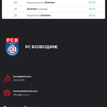
20.
Херцеговина-
Апатин
30-29
21.
Апатин
-Славија
40-34
22.
Јединство-
Апатин
28-25
РС ВОЈВОДИНЕ
ПОЗОВИТЕ НАС
021/423936
КОНТАКТИРАЈТЕ НАС
office@rsv.co.rs