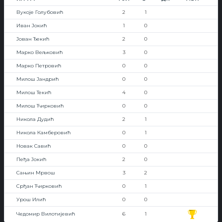
Вукоје Голубовић
2
1
Иван Јокић
1
0
Јован Ђекић
2
0
Марко Вељковић
3
0
Марко Петровић
0
0
Милош Јандрић
0
0
Милош Текић
4
0
Милош Ћирковић
0
0
Никола Дудић
2
1
Никола Камберовић
0
1
Новак Савић
0
0
Пеђа Јокић
2
0
Сањин Мрвош
3
2
Срђан Ћирковић
0
1
Урош Илић
0
0
Чедомир Вилотијевић
6
1