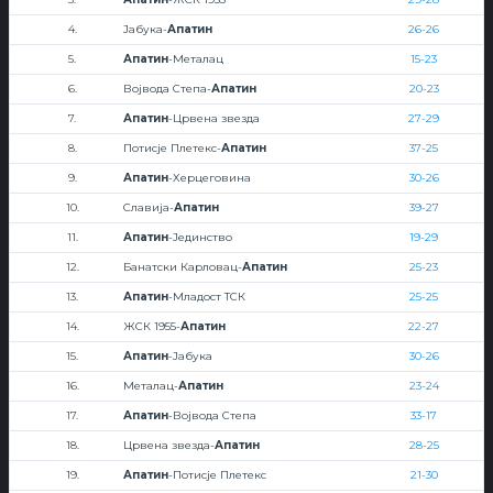
4.
Јабука-
Апатин
26-26
5.
Апатин
-Металац
15-23
6.
Војвода Степа-
Апатин
20-23
7.
Апатин
-Црвена звезда
27-29
8.
Потисје Плетекс-
Апатин
37-25
9.
Апатин
-Херцеговина
30-26
10.
Славија-
Апатин
39-27
11.
Апатин
-Јединство
19-29
12.
Банатски Карловац-
Апатин
25-23
13.
Апатин
-Младост ТСК
25-25
14.
ЖСК 1955-
Апатин
22-27
15.
Апатин
-Јабука
30-26
16.
Металац-
Апатин
23-24
17.
Апатин
-Војвода Степа
33-17
18.
Црвена звезда-
Апатин
28-25
19.
Апатин
-Потисје Плетекс
21-30