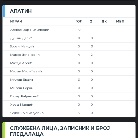
АПАТИН
ИГРАЧ
ГОЛ
2`
ДК
МВП
Александар Пилиповић
10
1
Душан Делић
0
0
Зоран Мандић
0
3
Марко Живковић
4
2
Матеја Арсић
0
0
Милан Милићевић
0
0
Милош Браун
6
0
Милош Ћеран
0
0
Петар Рађеновић
0
0
Урош Мандић
0
0
Чедомир Милојевић
3
0
СЛУЖБЕНА ЛИЦА, ЗАПИСНИК И БРОЈ
ГЛЕДАЛАЦА