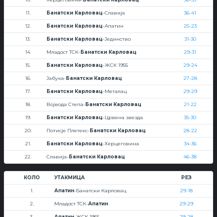
11.
Банатски Карловац
-Славија
36-41
12.
Банатски Карловац
-Апатин
25-23
13.
Банатски Карловац
-Јединство
31-30
14.
Младост ТСК-
Банатски Карловац
29-31
15.
Банатски Карловац
-ЖСК 1955
29-24
16.
Јабука-
Банатски Карловац
27-28
17.
Банатски Карловац
-Металац
29-29
18.
Војвода Степа-
Банатски Карловац
21-22
19.
Банатски Карловац
-Црвена звезда
35-30
20.
Потисје Плетекс-
Банатски Карловац
28-22
21.
Банатски Карловац
-Херцеговина
34-36
22.
Славија-
Банатски Карловац
46-38
КОЛО
УТАКМИЦА
РЕЗ
1.
Апатин
-Банатски Карловац
29-18
2.
Младост ТСК-
Апатин
29-29
3.
Апатин
-ЖСК 1955
29-28