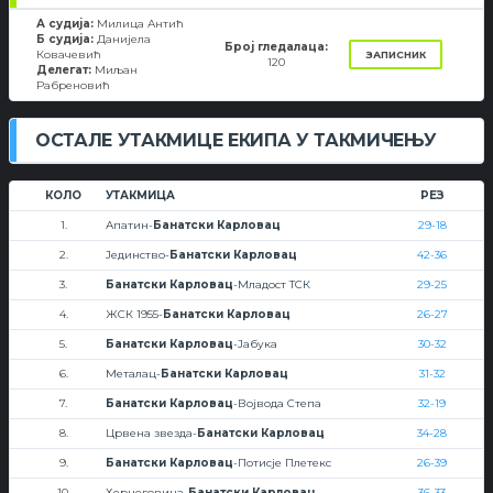
А судија:
Милица Антић
Б судија:
Данијела
Број гледалаца:
Ковачевић
ЗАПИСНИК
120
Делегат:
Миљан
Рабреновић
ОСТАЛЕ УТАКМИЦЕ ЕКИПА У ТАКМИЧЕЊУ
КОЛО
УТАКМИЦА
РЕЗ
1.
Апатин-
Банатски Карловац
29-18
2.
Јединство-
Банатски Карловац
42-36
3.
Банатски Карловац
-Младост ТСК
29-25
4.
ЖСК 1955-
Банатски Карловац
26-27
5.
Банатски Карловац
-Јабука
30-32
6.
Металац-
Банатски Карловац
31-32
7.
Банатски Карловац
-Војвода Степа
32-19
8.
Црвена звезда-
Банатски Карловац
34-28
9.
Банатски Карловац
-Потисје Плетекс
26-39
10.
Херцеговина-
Банатски Карловац
36-33