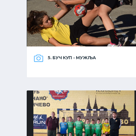
5. БУЧ КУП - МУЖЉА