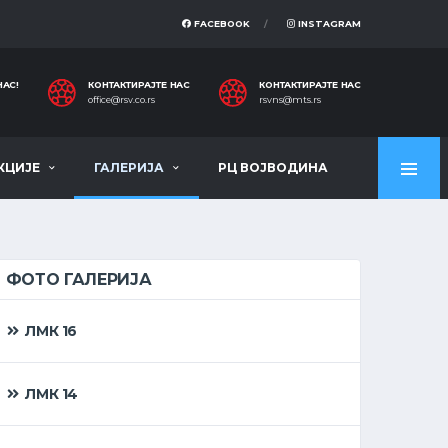
FACEBOOK
INSTAGRAM
НАС!
КОНТАКТИРАЈТЕ НАС
КОНТАКТИРАЈТЕ НАС
office@rsv.co.rs
rsvns@mts.rs
КЦИЈЕ
ГАЛЕРИЈА
РЦ ВОЈВОДИНА
ФОТО ГАЛЕРИЈА
ЛМК 16
ЛМК 14