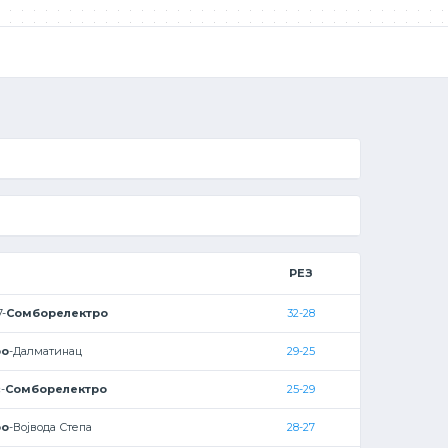
РЕЗ
7-
Сомборелектро
32-28
ро
-Далматинац
29-25
-
Сомборелектро
25-29
ро
-Војвода Степа
28-27