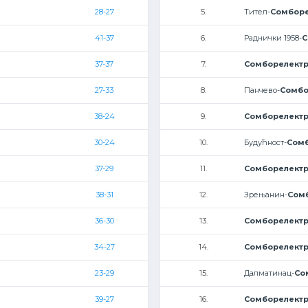
28-27
5.
Тител-
Сомборе
41-37
6.
Раднички 1958-
С
37-37
7.
Сомборелект
27-33
8.
Панчево-
Сомбо
38-24
9.
Сомборелект
30-24
10.
Будућност-
Сом
37-29
11.
Сомборелект
38-31
12.
Зрењанин-
Сом
36-30
13.
Сомборелект
34-27
14.
Сомборелект
23-29
15.
Далматинац-
Со
39-27
16.
Сомборелект