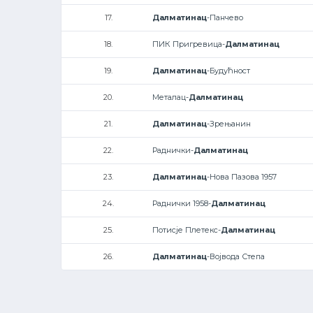
17.
Далматинац
-Панчево
18.
ПИК Пригревица-
Далматинац
19.
Далматинац
-Будућност
20.
Металац-
Далматинац
21.
Далматинац
-Зрењанин
22.
Раднички-
Далматинац
23.
Далматинац
-Нова Пазова 1957
24.
Раднички 1958-
Далматинац
25.
Потисје Плетекс-
Далматинац
26.
Далматинац
-Војвода Степа