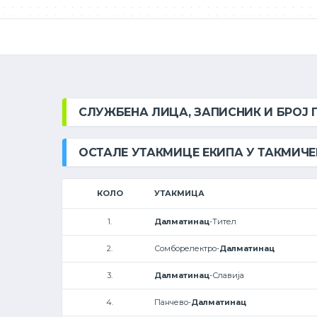
СЛУЖБЕНА ЛИЦА, ЗАПИСНИК И БРОЈ
ОСТАЛЕ УТАКМИЦЕ ЕКИПА У ТАКМИЧ
КОЛО
УТАКМИЦА
1.
Далматинац
-Тител
2.
Сомборелектро-
Далматинац
3.
Далматинац
-Славија
4.
Панчево-
Далматинац