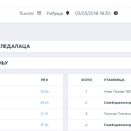
15.коло
Риђица
03/03/2018 18:30
 ГЛЕДАЛАЦА
ЕЊУ
РЕЗ
КОЛО
УТАКМИЦА
33-26
1.
Нова Пазова 195
29-25
2.
Сомборелект
21-31
3.
Потисје Плетекс
37-30
4.
Сомборелект