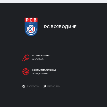
РС ВОЈВОДИНЕ
ПОЗОВИТЕ НАС
021/423936
КОНТАКТИРАЈТЕ НАС
office@rsv.co.rs
FACEBOOK
INSTAGRAM