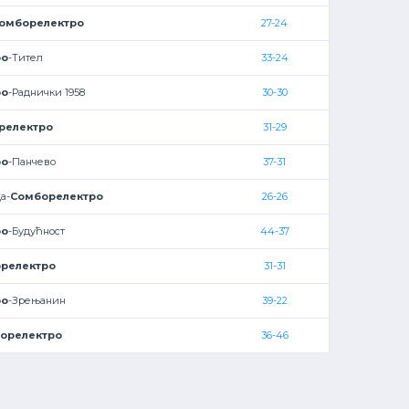
омборелектро
27-24
ро
-Тител
33-24
ро
-Раднички 1958
30-30
релектро
31-29
ро
-Панчево
37-31
а-
Сомборелектро
26-26
ро
-Будућност
44-37
релектро
31-31
ро
-Зрењанин
39-22
орелектро
36-46