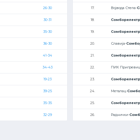
26-30
17.
Војвода Степа-
С
30-31
18.
Сомборелект
35-30
19.
Сомборелект
36-30
20.
Славија-
Сомбо
41-34
21.
Сомборелект
34-43
22.
ПИК Пригревиц
19-23
23.
Сомборелект
39-25
24.
Металац-
Сомбо
35-35
25.
Сомборелект
32-29
26.
Раднички-
Сомб