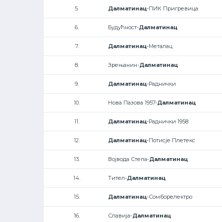
5.
Далматинац
-ПИК Пригревица
6.
Будућност-
Далматинац
7.
Далматинац
-Металац
8.
Зрењанин-
Далматинац
9.
Далматинац
-Раднички
10.
Нова Пазова 1957-
Далматинац
11.
Далматинац
-Раднички 1958
12.
Далматинац
-Потисје Плетекс
13.
Војвода Степа-
Далматинац
14.
Тител-
Далматинац
15.
Далматинац
-Сомборелектро
16.
Славија-
Далматинац