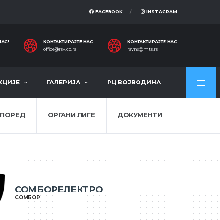
FACEBOOK
INSTAGRAM
НАС!
КОНТАКТИРАЈТЕ НАС
КОНТАКТИРАЈТЕ НАС
office@rsv.co.rs
rsvns@mts.rs
КЦИЈЕ
ГАЛЕРИЈА
РЦ ВОЈВОДИНА
СПОРЕД
ОРГАНИ ЛИГЕ
ДОКУМЕНТИ
СОМБОРЕЛЕКТРО
СОМБОР