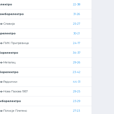
лектро
22-38
омборелектро
31-26
ро
-Славија
25-27
релектро
30-21
ро
-ПИК Пригревица
24-17
борелектро
34-37
ро
-Металац
29-26
борелектро
23-42
ро
-Раднички
44-31
ро
-Нова Пазова 1957
29-25
мборелектро
23-29
ро
-Потисје Плетекс
27-23