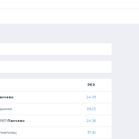
РЕЗ
анчево
24-29
днички
29-23
1957-
Панчево
24-26
лматинац
37-30