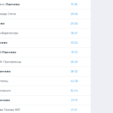
екс-
Панчево
31-30
јвода Степа
29-26
ево
25-26
мборелектро
30-21
чево
33-20
8-
Панчево
37-31
ИК Пригревица
26-20
анчево
36-32
талац
42-26
рењанин
32-24
нчево
27-31
ва Пазова 1957
21-21