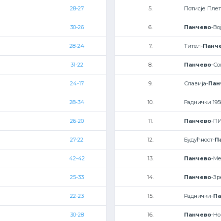
28-27
5.
Потисје Плет
30-26
6.
Панчево
-Во
28-24
7.
Тител-
Панч
31-22
8.
Панчево
-Со
24-17
9.
Славија-
Пан
28-34
10.
Раднички 195
26-20
11.
Панчево
-П
27-22
12.
Будућност-
П
42-42
13.
Панчево
-Ме
25-33
14.
Панчево
-З
22-23
15.
Раднички-
Па
30-28
16.
Панчево
-Но