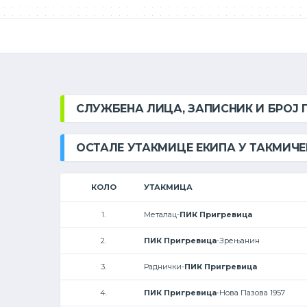
СЛУЖБЕНА ЛИЦА, ЗАПИСНИК И БРОЈ
ОСТАЛЕ УТАКМИЦЕ ЕКИПА У ТАКМИЧ
КОЛО
УТАКМИЦА
1.
Металац-
ПИК Пригревица
2.
ПИК Пригревица
-Зрењанин
3.
Раднички-
ПИК Пригревица
4.
ПИК Пригревица
-Нова Пазова 1957