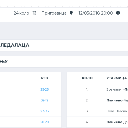
24.коло
Пригревица
12/05/2018 20:00
 ГЛЕДАЛАЦА
ЕЊУ
РЕЗ
КОЛО
УТАКМИЦА
25-25
1.
Зрењанин-
П
39-19
2.
Панчево
-Ра
23-33
3.
Нова Пазова 
20-20
4.
Панчево
-Да