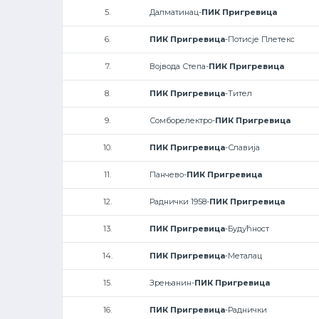
5.
Далматинац-
ПИК Пригревица
6.
ПИК Пригревица
-Потисје Плетекс
7.
Војвода Степа-
ПИК Пригревица
8.
ПИК Пригревица
-Тител
9.
Сомборелектро-
ПИК Пригревица
10.
ПИК Пригревица
-Славија
11.
Панчево-
ПИК Пригревица
12.
Раднички 1958-
ПИК Пригревица
13.
ПИК Пригревица
-Будућност
14.
ПИК Пригревица
-Металац
15.
Зрењанин-
ПИК Пригревица
16.
ПИК Пригревица
-Раднички