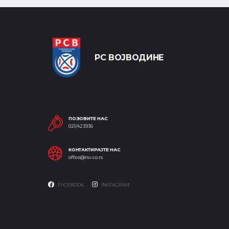
РС ВОЈВОДИНЕ
ПОЗОВИТЕ НАС
021/423936
КОНТАКТИРАЈТЕ НАС
office@rsv.co.rs
FACEBOOK
INSTAGRAM