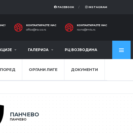
FACEBOOK
INSTAGRAM
НАС!
КОНТАКТИРАЈТЕ НАС
КОНТАКТИРАЈТЕ НАС
office@rsv.co.rs
rsvns@mts.rs
КЦИЈЕ
ГАЛЕРИЈА
РЦ ВОЈВОДИНА
СПОРЕД
ОРГАНИ ЛИГЕ
ДОКУМЕНТИ
ПАНЧЕВО
ПАНЧЕВО