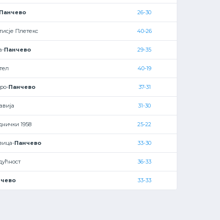
Панчево
26-30
тисје Плетекс
40-26
а-
Панчево
29-35
тел
40-19
ро-
Панчево
37-31
авија
31-30
днички 1958
25-22
вица-
Панчево
33-30
дућност
36-33
нчево
33-33