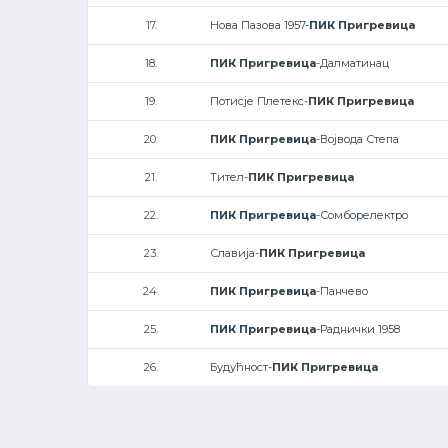
17.
Нова Пазова 1957-
ПИК Пригревица
18.
ПИК Пригревица
-Далматинац
19.
Потисје Плетекс-
ПИК Пригревица
20.
ПИК Пригревица
-Војвода Степа
21.
Тител-
ПИК Пригревица
22.
ПИК Пригревица
-Сомборелектро
23.
Славија-
ПИК Пригревица
24.
ПИК Пригревица
-Панчево
25.
ПИК Пригревица
-Раднички 1958
26.
Будућност-
ПИК Пригревица