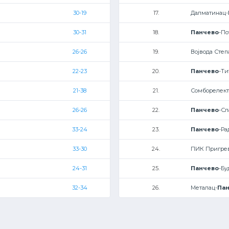
30-19
17.
Далматинац-
30-31
18.
Панчево
-По
26-26
19.
Војвода Степ
22-23
20.
Панчево
-Ти
21-38
21.
Сомборелект
26-26
22.
Панчево
-Сл
33-24
23.
Панчево
-Ра
33-30
24.
ПИК Пригре
24-31
25.
Панчево
-Бу
32-34
26.
Металац-
Па