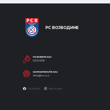
РС ВОЈВОДИНЕ
ПОЗОВИТЕ НАС
021/423936
КОНТАКТИРАЈТЕ НАС
office@rsv.co.rs
FACEBOOK
INSTAGRAM