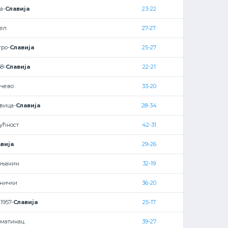
а-
Славија
23-22
тел
27-27
ро-
Славија
25-27
8-
Славија
22-21
нчево
33-20
вица-
Славија
28-34
ућност
42-31
вија
29-26
ењанин
32-19
днички
36-20
1957-
Славија
25-17
лматинац
39-27