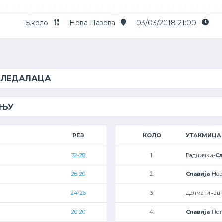
15.коло
Нова Пазова
03/03/2018 21:00
 ГЛЕДАЛАЦА
ЕЊУ
РЕЗ
КОЛО
УТАКМИЦА
32-28
1.
Раднички-
Сл
26-20
2.
Славија
-Нов
24-26
3.
Далматинац-
20-20
4.
Славија
-Пот