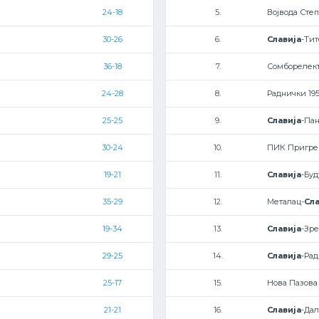
24-18
5.
Војвода Степ
30-26
6.
Славија
-Ти
36-18
7.
Сомборелект
24-28
8.
Раднички 195
25-25
9.
Славија
-Па
30-24
10.
ПИК Пригре
19-21
11.
Славија
-Буд
35-29
12.
Металац-
Сла
19-34
13.
Славија
-Зр
29-25
14.
Славија
-Ра
25-17
15.
Нова Пазова 
21-21
16.
Славија
-Да