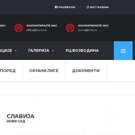
FACEBOOK
INSTAGRAM
НАС!
КОНТАКТИРАЈТЕ НАС
КОНТАКТИРАЈТЕ НАС
office@rsv.co.rs
rsvns@mts.rs
КЦИЈЕ
ГАЛЕРИЈА
РЦ ВОЈВОДИНА
СПОРЕД
ОРГАНИ ЛИГЕ
ДОКУМЕНТИ
СЛАВИЈА
НОВИ САД