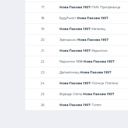
17.
Нова Пазова 1957
-ПИК Пригревица
18.
Будућност-
Нова Пазова 1957
19.
Нова Пазова 1957
-Металац
20.
Зрењанин-
Нова Пазова 1957
21.
Нова Пазова 1957
-Раднички
22.
Раднички 1958-
Нова Пазова 1957
23.
Далматинац-
Нова Пазова 1957
24.
Нова Пазова 1957
-Потисје Плетекс
25.
Војвода Степа-
Нова Пазова 1957
26.
Нова Пазова 1957
-Тител