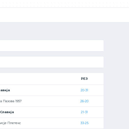
РЕЗ
авија
20-31
а Пазова 1957
26-20
Славија
21-31
исје Плетекс
33-25