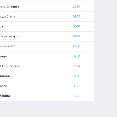
текс-
Славија
21-20
вода Степа
26-23
ја
26-33
мборелектро
31-29
нички 1958
22-30
вија
31-30
К Пригревица
33-24
лавија
32-30
талац
36-20
лавија
24-30