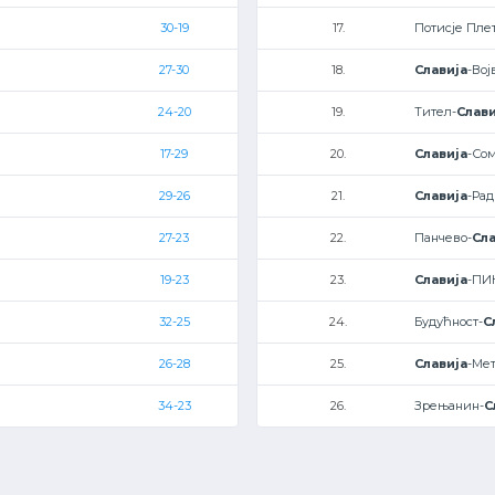
30-19
17.
Потисје Пле
27-30
18.
Славија
-Вој
24-20
19.
Тител-
Слави
17-29
20.
Славија
-Со
29-26
21.
Славија
-Рад
27-23
22.
Панчево-
Сла
19-23
23.
Славија
-ПИ
32-25
24.
Будућност-
С
26-28
25.
Славија
-Ме
34-23
26.
Зрењанин-
С