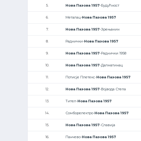
5.
Нова Пазова 1957
-Будућност
6.
Металац-
Нова Пазова 1957
7.
Нова Пазова 1957
-Зрењанин
8.
Раднички-
Нова Пазова 1957
9.
Нова Пазова 1957
-Раднички 1958
10.
Нова Пазова 1957
-Далматинац
11.
Потисје Плетекс-
Нова Пазова 1957
12.
Нова Пазова 1957
-Војвода Степа
13.
Тител-
Нова Пазова 1957
14.
Сомборелектро-
Нова Пазова 1957
15.
Нова Пазова 1957
-Славија
16.
Панчево-
Нова Пазова 1957