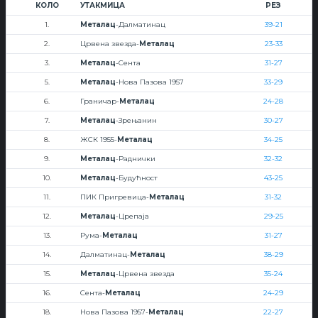
КОЛО
УТАКМИЦА
РЕЗ
1.
Металац
-Далматинац
39-21
2.
Црвена звезда-
Металац
23-33
3.
Металац
-Сента
31-27
5.
Металац
-Нова Пазова 1957
33-29
6.
Граничар-
Металац
24-28
7.
Металац
-Зрењанин
30-27
8.
ЖСК 1955-
Металац
34-25
9.
Металац
-Раднички
32-32
10.
Металац
-Будућност
43-25
11.
ПИК Пригревица-
Металац
31-32
12.
Металац
-Црепаја
29-25
13.
Рума-
Металац
31-27
14.
Далматинац-
Металац
38-29
15.
Металац
-Црвена звезда
35-24
16.
Сента-
Металац
24-29
18.
Нова Пазова 1957-
Металац
22-27