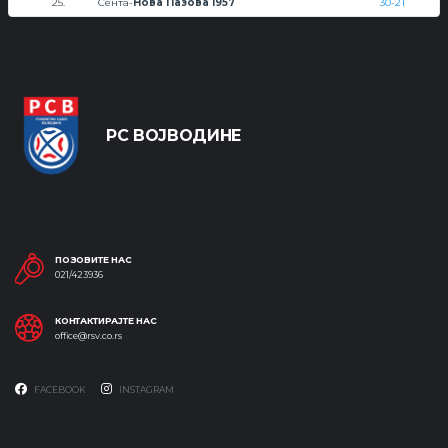
25.
Сента-
Нова Пазова 1957
30-21
РС ВОЈВОДИНЕ
ПОЗОВИТЕ НАС
021/423936
КОНТАКТИРАЈТЕ НАС
office@rsv.co.rs
FACEBOOK
INSTAGRAM