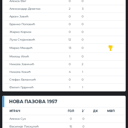
Алекса Фат
0
0
Александар Деветак
2
3
Арсен Јовић
0
0
Бранко Поповић
0
0
Жарко Корчок
0
0
Лука Стојановић
12
0
Марко Мандић
13
0
Милош Илић
1
0
Никола Јовичић
0
2
Никола Кокић
4
1
Стефан Беланчић
0
0
Филип Грдинић
1
1
НОВА ПАЗОВА 1957
ИГРАЧ
ГОЛ
2`
ДК
МВП
Алекса Сук
0
0
Василије Пискулић
15
0