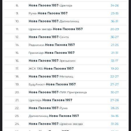
8.
Нова Пазова 1957
-Црепаја
34-26
9.
Рума-
Нова Пазова 1957
23-35
10.
Нова Пазова 1957
-Далматинац
36-31
11.
Црвена звезда-
Нова Пазова 1957
20-29
12.
Нова Пазова 1957
-Сента
36-27
14.
Раднички-
Нова Пазова 1957
21-25
15.
Граничар-
Нова Пазова 1957
21-31
16.
Нова Пазова 1957
-Зрењанин
33-17
17.
ЖСК 1955-
Нова Пазова 1957
19-20
18.
Нова Пазова 1957
-Металац
22-27
19.
Будућност-
Нова Пазова 1957
27-27
20.
Нова Пазова 1957
-ПИК Пригревица
30-27
21.
Црепаја-
Нова Пазова 1957
27-28
22.
Нова Пазова 1957
-Рума
28-25
23.
Далматинац-
Нова Пазова 1957
34-35
24.
Нова Пазова 1957
-Црвена звезда
31-26