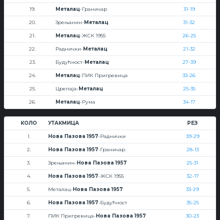
19.
Металац
-Граничар
31-19
20.
Зрењанин-
Металац
31-32
21.
Металац
-ЖСК 1955
26-25
22.
Раднички-
Металац
21-32
23.
Будућност-
Металац
27-39
24.
Металац
-ПИК Пригревица
33-26
25.
Црепаја-
Металац
25-35
26.
Металац
-Рума
34-17
КОЛО
УТАКМИЦА
РЕЗ
1.
Нова Пазова 1957
-Раднички
39-29
2.
Нова Пазова 1957
-Граничар
28-13
3.
Зрењанин-
Нова Пазова 1957
25-31
4.
Нова Пазова 1957
-ЖСК 1955
32-17
5.
Металац-
Нова Пазова 1957
33-29
6.
Нова Пазова 1957
-Будућност
35-25
7.
ПИК Пригревица-
Нова Пазова 1957
30-23