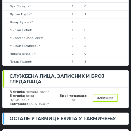
Вук Пискулић
3
0
Душан Грубић
1
1
Лазар Ђуровић
1
3
Миљан Ћоћић
1
0
Мирослав Јовановић
2
0
Михаило Марковић
5
2
Никола Ђуричић
0
0
Петар Иванић
1
3
СЛУЖБЕНА ЛИЦА, ЗАПИСНИК И БРОЈ
ГЛЕДАЛАЦА
А судија:
Немања Теслић
Б судија:
Дени
Број гледалаца:
ЗАПИСНИК
Вукмановић
30
Контролор:
Ања Пантић
ОСТАЛЕ УТАКМИЦЕ ЕКИПА У ТАКМИЧЕЊУ