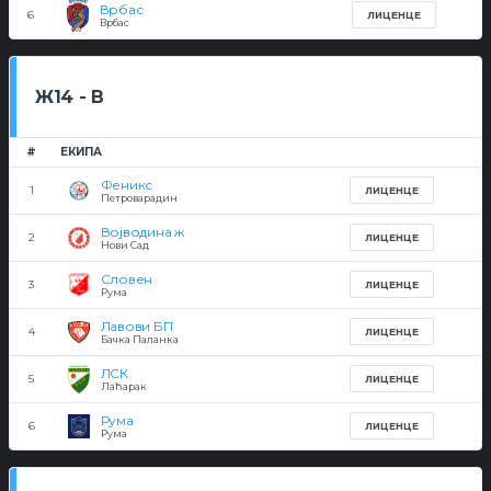
Врбас
6
ЛИЦЕНЦЕ
Врбас
Ж14 - В
#
ЕКИПА
Феникс
1
ЛИЦЕНЦЕ
Петроварадин
Војводина ж
2
ЛИЦЕНЦЕ
Нови Сад
Словен
3
ЛИЦЕНЦЕ
Рума
Лавови БП
4
ЛИЦЕНЦЕ
Бачка Паланка
ЛСК
5
ЛИЦЕНЦЕ
Лаћарак
Рума
6
ЛИЦЕНЦЕ
Рума