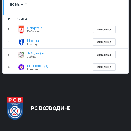
Ж14 - Г
#
ЕКИПА
Спартак
1
ЛИЦЕНЦЕ
Дебељача
Црепаја
2
ЛИЦЕНЦЕ
Црепаја
Јабука (ж)
3
ЛИЦЕНЦЕ
Јабука
Панчево (ж)
4
ЛИЦЕНЦЕ
Панчево
РС ВОЈВОДИНЕ