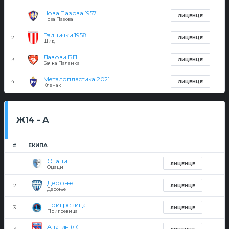
Нова Пазова 1957
1
ЛИЦЕНЦЕ
Нова Пазова
Раднички 1958
2
ЛИЦЕНЦЕ
Шид
Лавови БП
3
ЛИЦЕНЦЕ
Бачка Паланка
Металопластика 2021
4
ЛИЦЕНЦЕ
Кленак
Ж14 - А
#
ЕКИПА
Оџаци
1
ЛИЦЕНЦЕ
Оџаци
Дероње
2
ЛИЦЕНЦЕ
Дероње
Пригревица
3
ЛИЦЕНЦЕ
Пригревица
Апатин (ж)