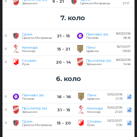
9 - 21
0
21:17
Зрењанин
Сремска Митровица
7. коло
18/03/2018
Срем
Панчево (ж)
21 - 15
0
08:18
Сремска Митровица
Панчево
18/11/2017
Кикинда
Лаки
15 - 21
0
09:00
Кикинда
Црвенка
18/03/2018
Словен
Пролетер (ж)
20 - 14
0
14:46
Рума
Зрењанин
6. коло
10/02/2018
Панчево (ж)
Лаки
16 - 16
0
21:19
Панчево
Црвенка
10/02/2018
Пролетер (ж)
Кикинда
31 - 15
0
21:20
Зрењанин
Кикинда
03/12/2017
Срем
Словен
15 - 20
0
11:30
Сремска Митровица
Рума