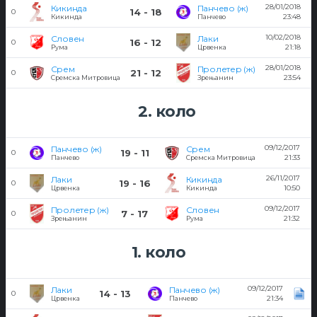
28/01/2018
Кикинда
Панчево (ж)
14 - 18
0
23:48
Кикинда
Панчево
10/02/2018
Словен
Лаки
16 - 12
0
21:18
Рума
Црвенка
28/01/2018
Срем
Пролетер (ж)
21 - 12
0
23:54
Сремска Митровица
Зрењанин
2. коло
09/12/2017
Панчево (ж)
Срем
19 - 11
0
21:33
Панчево
Сремска Митровица
26/11/2017
Лаки
Кикинда
19 - 16
0
10:50
Црвенка
Кикинда
09/12/2017
Пролетер (ж)
Словен
7 - 17
0
21:32
Зрењанин
Рума
1. коло
09/12/2017
Лаки
Панчево (ж)
14 - 13
0
21:34
Црвенка
Панчево