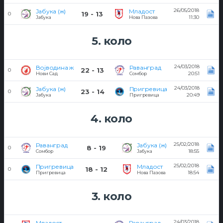
26/05/2018
Јабука (ж)
Младост
19 - 13
0
11:30
Јабука
Нова Пазова
5. коло
24/03/2018
Војводина ж
Раванград
22 - 13
0
20:51
Нови Сад
Сомбор
24/03/2018
Јабука (ж)
Пригревица
23 - 14
0
20:49
Јабука
Пригревица
4. коло
25/02/2018
Раванград
Јабука (ж)
8 - 19
0
18:55
Сомбор
Јабука
25/02/2018
Пригревица
Младост
18 - 12
0
18:54
Пригревица
Нова Пазова
3. коло
24/03/2018
Младост
Раванград