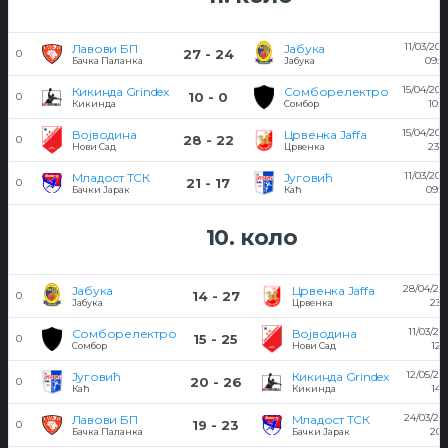
11/03/201
Лавови БП
Јабука
27 - 24
0
09:0
Бачка Паланка
Јабука
15/04/201
Кикинда Grindex
Сомборелектро
10 - 0
0
10:5
Кикинда
Сомбор
15/04/201
Војводина
Црвенка Jaffa
28 - 22
0
23:0
Нови Сад
Црвенка
11/03/201
Младост ТСК
Југовић
21 - 17
0
09:5
Бачки Јарак
Каћ
10. коло
28/04/20
Јабука
Црвенка Jaffa
14 - 27
0
23:
Јабука
Црвенка
11/03/20
Сомборелектро
Војводина
15 - 25
0
12:
Сомбор
Нови Сад
12/05/20
Југовић
Кикинда Grindex
20 - 26
0
14:
Каћ
Кикинда
24/03/20
Лавови БП
Младост ТСК
19 - 23
0
20:
Бачка Паланка
Бачки Јарак