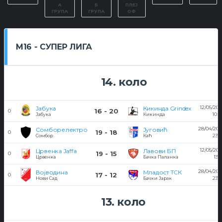
А
Б
ПЛЕЈ
ГРУПА
ГРУПА
ОФ
M16 - СУПЕР ЛИГА
14. коло
12/05/201
Јабука
Кикинда Grindex
16 - 20
0
10:4
Јабука
Кикинда
28/04/201
Сомборелектро
Југовић
19 - 18
0
23:2
Сомбор
Каћ
12/05/201
Црвенка Jaffa
Лавови БП
19 - 15
0
13:1
Црвенка
Бачка Паланка
28/04/201
Војводина
Младост ТСК
17 - 12
0
23:1
Нови Сад
Бачки Јарак
13. коло