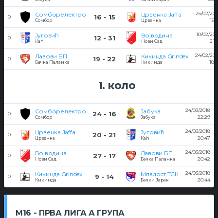
25/02/201
Сомборелектро
Црвенка Jaffa
16 - 15
0
18:
Сомбор
Црвенка
10/02/201
Југовић
Војводина
12 - 31
0
21:
Каћ
Нови Сад
24/02/201
Лавови БП
Кикинда Grindex
19 - 22
0
18:3
Бачка Паланка
Кикинда
1. коло
24/03/2018
Сомборелектро
Јабука
24 - 16
0
22:29
Сомбор
Јабука
24/03/2018
Црвенка Jaffa
Југовић
20 - 21
0
20:47
Црвенка
Каћ
24/03/2018
Војводина
Лавови БП
27 - 17
0
20:42
Нови Сад
Бачка Паланка
24/03/2018
Кикинда Grindex
Младост ТСК
9 - 14
0
20:44
Кикинда
Бачки Јарак
M16 - ПРВА ЛИГА А ГРУПА