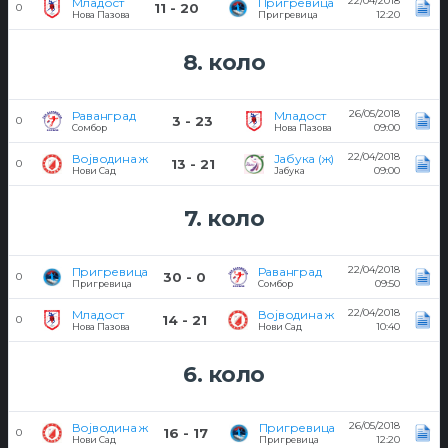
22/04/2018
Младост
Пригревица
11 - 20
0
12:20
Нова Пазова
Пригревица
8. коло
26/05/2018
Раванград
Младост
3 - 23
0
09:00
Сомбор
Нова Пазова
22/04/2018
Војводина ж
Јабука (ж)
13 - 21
0
09:00
Нови Сад
Јабука
7. коло
22/04/2018
Пригревица
Раванград
30 - 0
0
09:50
Пригревица
Сомбор
22/04/2018
Младост
Војводина ж
14 - 21
0
10:40
Нова Пазова
Нови Сад
6. коло
26/05/2018
Војводина ж
Пригревица
16 - 17
0
12:20
Нови Сад
Пригревица