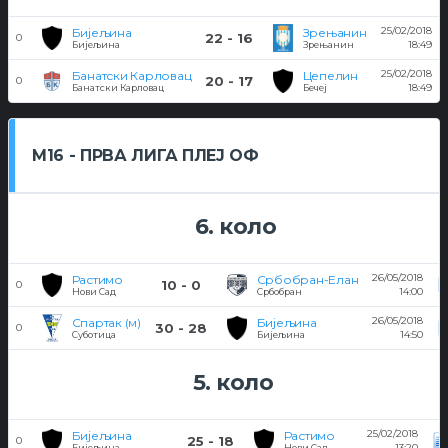
25/02/2018
Бијељина
Зрењанин
22 - 16
0
18:49
Бијељина
Зрењанин
25/02/2018
Банатски Карловац
Цепелин
20 - 17
0
18:49
Банатски Карловац
Бечеј
M16 - ПРВА ЛИГА ПЛЕЈ ОФ
6. коло
26/05/2018
Растимо
Србобран-Елан
10 - 0
0
14:00
Нови Сад
Србобран
26/05/2018
Спартак (м)
Бијељина
30 - 28
0
14:50
Суботица
Бијељина
5. коло
25/02/2018
Бијељина
Растимо
25 - 18
0
13:20
Бијељина
Нови Сад