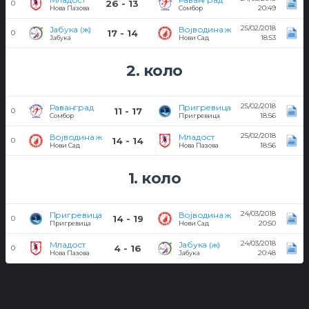
26 - 13
0
20:49
Нова Пазова
Сомбор
25/02/2018
Јабука (ж)
Војводина ж
17 - 14
0
18:53
Јабука
Нови Сад
2. коло
25/02/2018
Раванград
Пригревица
11 - 17
0
18:56
Сомбор
Пригревица
25/02/2018
Војводина ж
Младост
14 - 14
0
18:56
Нови Сад
Нова Пазова
1. коло
24/03/2018
Пригревица
Војводина ж
14 - 19
0
20:50
Пригревица
Нови Сад
24/03/2018
Младост
Јабука (ж)
4 - 16
0
20:48
Нова Пазова
Јабука