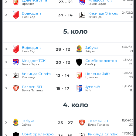
Црвенка Jaffa
Младост ТСК
23 - 21
0
21:
Црвенка
Бачки Јарак
24/02/20
Војводина
Кикинда Grindex
37 - 14
0
18:
Нови Сад
Кикинда
5. коло
10/02/201
Војводина
Јабука
28 - 12
0
21:1
Нови Сад
Јабука
12/05/201
Младост ТСК
Сомборелектро
20 - 12
0
12:2
Бачки Јарак
Сомбор
15/04/201
Кикинда Grindex
Црвенка Jaffa
12 - 14
0
23:0
Кикинда
Црвенка
11/03/201
Лавови БП
Југовић
15 - 17
0
11:4
Бачка Паланка
Каћ
4. коло
15/04/201
Јабука
Лавови БП
23 - 27
0
23:0
Јабука
Бачка Паланка
11/03/201
Сомборелектро
Кикинда Grindex
14 - 16
0