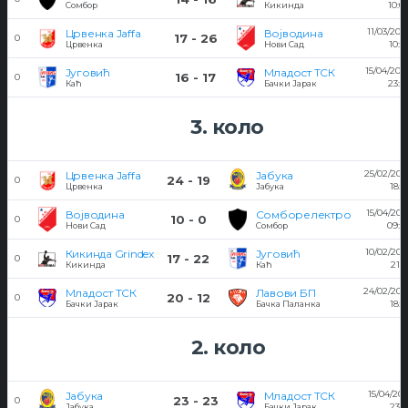
10:0
Сомбор
Кикинда
11/03/201
Црвенка Jaffa
Војводина
17 - 26
0
10:5
Црвенка
Нови Сад
15/04/201
Југовић
Младост ТСК
16 - 17
0
23:0
Каћ
Бачки Јарак
3. коло
25/02/201
Црвенка Jaffa
Јабука
24 - 19
0
18:4
Црвенка
Јабука
15/04/201
Војводина
Сомборелектро
10 - 0
0
09:0
Нови Сад
Сомбор
10/02/201
Кикинда Grindex
Југовић
17 - 22
0
21:1
Кикинда
Каћ
24/02/201
Младост ТСК
Лавови БП
20 - 12
0
18:3
Бачки Јарак
Бачка Паланка
2. коло
15/04/201
Јабука
Младост ТСК
23 - 23
0
23:0
Јабука
Бачки Јарак