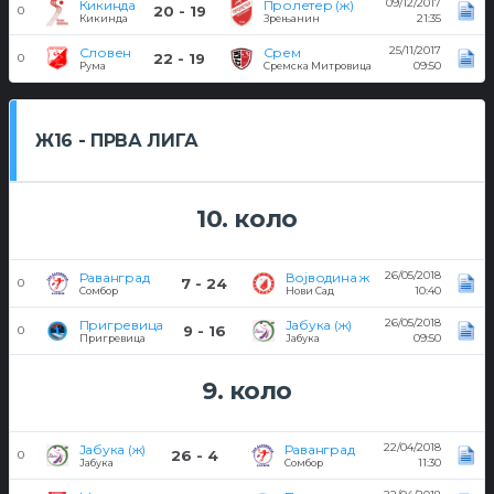
09/12/2017
Кикинда
Пролетер (ж)
20 - 19
0
21:35
Кикинда
Зрењанин
25/11/2017
Словен
Срем
22 - 19
0
09:50
Рума
Сремска Митровица
Ж16 - ПРВА ЛИГА
10. коло
26/05/2018
Раванград
Војводина ж
7 - 24
0
10:40
Сомбор
Нови Сад
26/05/2018
Пригревица
Јабука (ж)
9 - 16
0
09:50
Пригревица
Јабука
9. коло
22/04/2018
Јабука (ж)
Раванград
26 - 4
0
11:30
Јабука
Сомбор