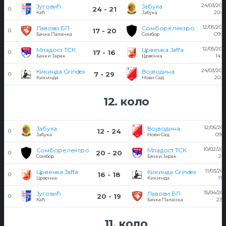
24/03/201
Југовић
Јабука
24 - 21
0
20:4
Каћ
Јабука
12/05/201
Лавови БП
Сомборелектро
17 - 20
0
09:5
Бачка Паланка
Сомбор
12/05/201
Младост ТСК
Црвенка Jaffa
17 - 16
0
14:5
Бачки Јарак
Црвенка
24/03/201
Кикинда Grindex
Војводина
7 - 29
0
20:4
Кикинда
Нови Сад
12. коло
12/05/201
Јабука
Војводина
12 - 24
0
09:0
Јабука
Нови Сад
10/02/201
Сомборелектро
Младост ТСК
20 - 20
0
21:
Сомбор
Бачки Јарак
11/03/201
Црвенка Jaffa
Кикинда Grindex
16 - 18
0
11:
Црвенка
Кикинда
15/04/201
Југовић
Лавови БП
20 - 19
0
23:0
Каћ
Бачка Паланка
11. коло