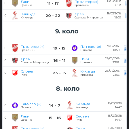
18/03/2018
Лаки
Пролетер (ж)
11 - 17
0
16:03
Црвенка
Зрењанин
18/03/2018
Кикинда
Срем
20 - 22
0
15:09
Кикинда
Сремска Митровица
9. коло
19/11/2017
Пролетер (ж)
Панчево (ж)
19 - 15
0
10:50
Зрењанин
Панчево
28/01/2018
Срем
Лаки
16 - 11
0
23:52
Сремска Митровица
Црвенка
28/01/2018
Словен
Кикинда
23 - 15
0
23:53
Рума
Кикинда
8. коло
18/03/2018
Панчево (ж)
Кикинда
14 - 7
0
14:47
Панчево
Кикинда
18/03/2018
Лаки
Словен
15 - 16
0
14:47
Црвенка
Рума
10/02/2018
Пролетер (ж)
Срем