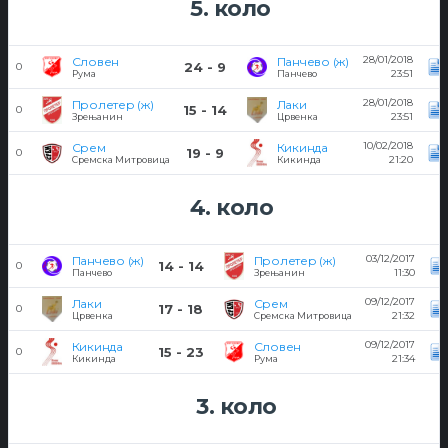
5. коло
28/01/2018
Словен
Панчево (ж)
24 - 9
0
23:51
Рума
Панчево
28/01/2018
Пролетер (ж)
Лаки
15 - 14
0
23:51
Зрењанин
Црвенка
10/02/2018
Срем
Кикинда
19 - 9
0
21:20
Сремска Митровица
Кикинда
4. коло
03/12/2017
Панчево (ж)
Пролетер (ж)
14 - 14
0
11:30
Панчево
Зрењанин
09/12/2017
Лаки
Срем
17 - 18
0
21:32
Црвенка
Сремска Митровица
09/12/2017
Кикинда
Словен
15 - 23
0
21:34
Кикинда
Рума
3. коло