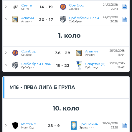
24/03/2018
Сента
Сомбор
14 - 19
0
20:41
Сента
Сомбор
24/03/2018
Апатин
Србобран-Елан
20 - 17
0
20:38
Апатин
Србобран
1. коло
25/02/2018
Сомбор
Апатин
36 - 28
0
18:44
Сомбор
Апатин
25/02/2018
Србобран-Елан
Спартак (м)
15 - 23
0
18:47
Србобран
Суботица
M16 - ПРВА ЛИГА Б ГРУПА
10. коло
28/04/2018
Растимо
Зрењанин
23 - 9
0
23:25
Нови Сад
Зрењанин