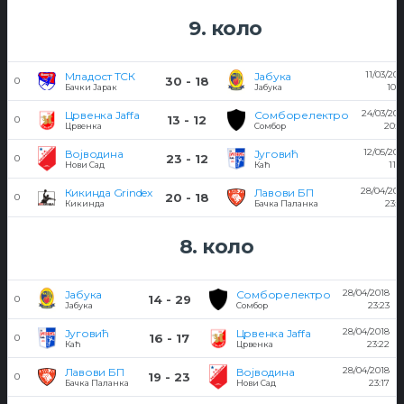
9. коло
11/03/201
Младост ТСК
Јабука
30 - 18
0
10:5
Бачки Јарак
Јабука
24/03/201
Црвенка Jaffa
Сомборелектро
13 - 12
0
20:4
Црвенка
Сомбор
12/05/201
Војводина
Југовић
23 - 12
0
11:3
Нови Сад
Каћ
28/04/201
Кикинда Grindex
Лавови БП
20 - 18
0
23:2
Кикинда
Бачка Паланка
8. коло
28/04/2018
Јабука
Сомборелектро
14 - 29
0
23:23
Јабука
Сомбор
28/04/2018
Југовић
Црвенка Jaffa
16 - 17
0
23:22
Каћ
Црвенка
28/04/2018
Лавови БП
Војводина
19 - 23
0
23:17
Бачка Паланка
Нови Сад