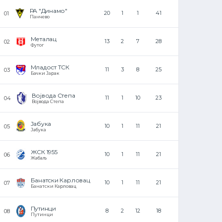
РА "Динамо"
П
20
1
1
41
Панчево
П
Металац
Х
13
2
7
28
Футог
А
Младост ТСК
Т
11
3
8
25
Бачки Јарак
Т
Војвода Степа
11
1
10
23
Војвода Степа
Р
Јабука
М
10
1
11
21
Јабука
С
ЖСК 1955
П
10
1
11
21
Жабаљ
П
Банатски Карловац
К
10
1
11
21
Банатски Карловац
С
Путинци
К
8
2
12
18
Путинци
К