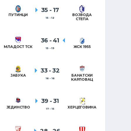
35
-
17
ПУТИНЦИ
ВОЈВОДА
ПЕТРОВ
15 - 12
СТЕПА
36
-
41
КРУ
МЛАДОСТ ТСК
ЖСК 1955
15 - 19
33
-
32
ХАЛАС 
ЈАБУКА
БАНАТСКИ
16 - 16
КАРЛОВАЦ
39
-
31
ЈЕДИНСТВО
ХЕРЦЕГОВИНА
17 - 15