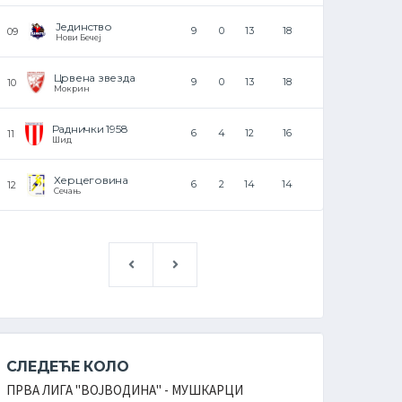
Јединство
Ј
9
0
13
18
Нови Бечеј
Ф
Црвена звезда
Р
9
0
13
18
Мокрин
Б
Раднички 1958
6
4
12
16
Шид
Херцеговина
6
2
14
14
Сечањ
СЛЕДЕЋЕ КОЛО
СЛЕДЕ
ПРВА ЛИГА ''ВОЈВОДИНА'' - МУШКАРЦИ
ПРВА ЛИГ