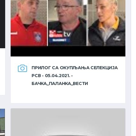
26
-
35
ДОЛОВО
ХАЈДУК
11 - 19
28
-
32
РАДНИЧКИ
СОМБОР
17 - 15
ПРИЛОГ СА ОКУПЉАЊА СЕЛЕКЦИЈА
26
-
19
РСВ - 05.04.2021. -
РАДНИЧКИ
АПАТИН
14 - 6
БАЧКА_ПАЛАНКА_ВЕСТИ