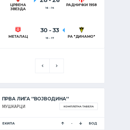
28
-
26
ЦРВЕНА
РАДНИЧКИ 1958
16 - 14
ЗВЕЗДА
30
-
33
МЕТАЛАЦ
РА "ДИНАМО"
15 - 17
ПРВА ЛИГА ''ВОЈВОДИНА''
ПРВА Л
МУШКАРЦИ
ЖЕНЕ
КОМПЛЕТНА ТАБЕЛА
ЕКИПА
-
БОД
ЕКИПА