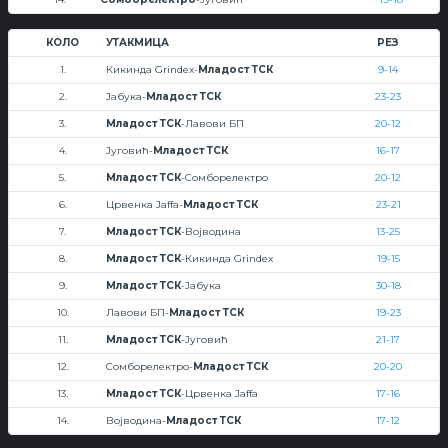
КОЛО
УТАКМИЦА
РЕЗ
1.
Кикинда Grindex-
Младост ТСК
9-14
2.
Јабука-
Младост ТСК
23-23
3.
Младост ТСК
-Лавови БП
20-12
4.
Југовић-
Младост ТСК
16-17
5.
Младост ТСК
-Сомборелектро
20-12
6.
Црвенка Jaffa-
Младост ТСК
23-21
7.
Младост ТСК
-Војводина
13-25
8.
Младост ТСК
-Кикинда Grindex
19-15
9.
Младост ТСК
-Јабука
30-18
10.
Лавови БП-
Младост ТСК
19-23
11.
Младост ТСК
-Југовић
21-17
12.
Сомборелектро-
Младост ТСК
20-20
13.
Младост ТСК
-Црвенка Jaffa
17-16
14.
Војводина-
Младост ТСК
17-12