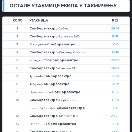
ОСТАЛЕ УТАКМИЦЕ ЕКИПА У ТАКМИЧЕЊУ
КОЛО
УТАКМИЦА
РЕЗ
1.
Сомборелектро
-Јабука
24-16
2.
Сомборелектро
-Црвенка Jaffa
16-15
3.
Војводина-
Сомборелектро
10-0
4.
Сомборелектро
-Кикинда Grindex
14-16
5.
Младост ТСК-
Сомборелектро
20-12
6.
Сомборелектро
-Лавови БП
26-15
7.
Југовић-
Сомборелектро
10-25
8.
Јабука-
Сомборелектро
14-29
9.
Црвенка Jaffa-
Сомборелектро
13-12
10.
Сомборелектро
-Војводина
15-25
11.
Кикинда Grindex-
Сомборелектро
10-0
12.
Сомборелектро
-Младост ТСК
20-20
13.
Лавови БП-
Сомборелектро
17-20
14.
Сомборелектро
-Југовић
19-18