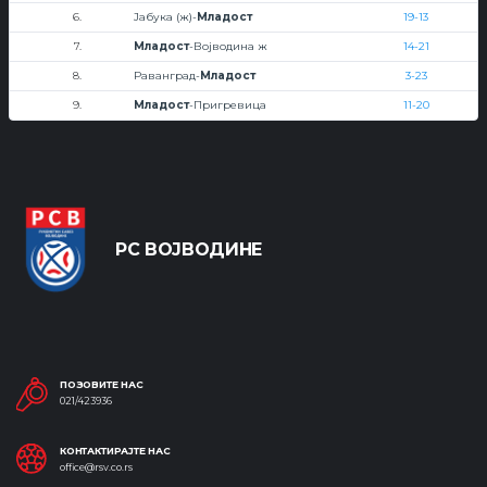
6.
Јабука (ж)-
Младост
19-13
7.
Младост
-Војводина ж
14-21
8.
Раванград-
Младост
3-23
9.
Младост
-Пригревица
11-20
РС ВОЈВОДИНЕ
ПОЗОВИТЕ НАС
021/423936
КОНТАКТИРАЈТЕ НАС
office@rsv.co.rs