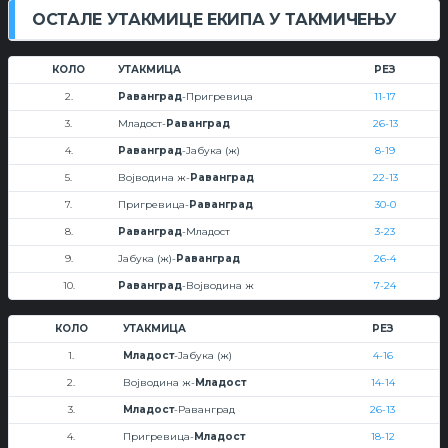
ОСТАЛЕ УТАКМИЦЕ ЕКИПА У ТАКМИЧЕЊУ
КОЛО
УТАКМИЦА
РЕЗ
2.
Раванград
-Пригревица
11-17
3.
Младост-
Раванград
26-13
4.
Раванград
-Јабука (ж)
8-19
5.
Војводина ж-
Раванград
22-13
7.
Пригревица-
Раванград
30-0
8.
Раванград
-Младост
3-23
9.
Јабука (ж)-
Раванград
26-4
10.
Раванград
-Војводина ж
7-24
КОЛО
УТАКМИЦА
РЕЗ
1.
Младост
-Јабука (ж)
4-16
2.
Војводина ж-
Младост
14-14
3.
Младост
-Раванград
26-13
4.
Пригревица-
Младост
18-12