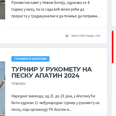
Рукометни камп у Новом Бечеју, одржава се 4.
годину у низу, па се сада већ може рећи да
прераста у традицонални и да почиње да поприма...
БРОЈ ПРЕГЛЕДА: 1147
СЛЕДЕЋЕ КОЛО
ДРУГА РУКОМЕТНА ЛИГА ''ВОЈВОДИНА'' - ПЛЕЈ-
АУТ МУШКАРЦИ
СВИ РЕЗУЛТАТИ
ТУРНИРИ И КАМПОВИ
ТУРНИР У РУКОМЕТУ НА
ПЕСКУ АПАТИН 2024
ОДИГРАНО ПОСЛЕДЊЕ КОЛО
17/06/2024
Наредног викенда, од 21. до 23. јуна, у Апатину ће
бити одржан 11. међународни турнир у рукомету на
песку, који организују РК Апатин и...