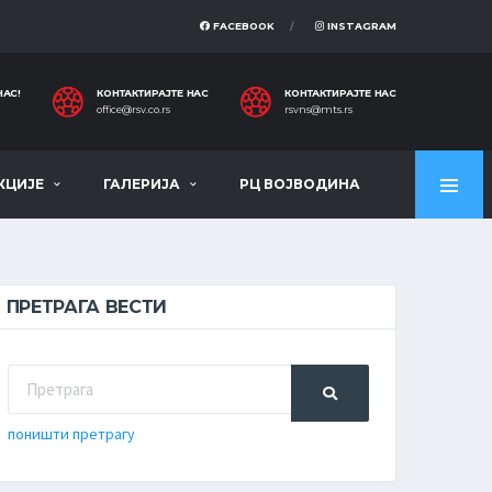
FACEBOOK
INSTAGRAM
НАС!
КОНТАКТИРАЈТЕ НАС
КОНТАКТИРАЈТЕ НАС
office@rsv.co.rs
rsvns@mts.rs
КЦИЈЕ
ГАЛЕРИЈА
РЦ ВОЈВОДИНА
ПРЕТРАГА ВЕСТИ
поништи претрагу