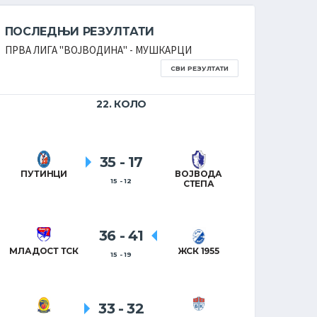
ПОСЛЕДЊИ РЕЗУЛТАТИ
ПОСЛЕ
ПРВА ЛИГА ''ВОЈВОДИНА'' - МУШКАРЦИ
ПРВА ЛИГ
СВИ РЕЗУЛТАТИ
22. КОЛО
35
-
17
ПУТИНЦИ
ВОЈВОДА
ПЕТРОВ
15 - 12
СТЕПА
36
-
41
КРУ
МЛАДОСТ ТСК
ЖСК 1955
15 - 19
33
-
32
ХАЛАС 