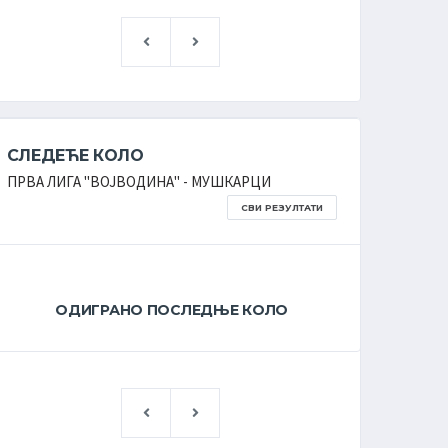
СЛЕДЕЋЕ КОЛО
СЛЕДЕ
ПРВА ЛИГА ''ВОЈВОДИНА'' - МУШКАРЦИ
ПРВА ЛИГ
СВИ РЕЗУЛТАТИ
ОДИГРАНО ПОСЛЕДЊЕ КОЛО
О