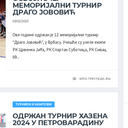
МЕМОРИЈАЛНИ ТУРНИР
ДРАГО ЈОВОВИЋ
03/02/2025
Ове године одржан је 12. меморијални турнир
''Драго Јововић'', у Врбасу. Учешће су узеле екипе
РК Црвенка Jaffa, РК Спартак Суботица, РК Сивац
69...
БРОЈ ПРЕГЛЕДА: 842
ТУРНИРИ И КАМПОВИ
ОДРЖАН ТУРНИР ХАЗЕНА
2024 У ПЕТРОВАРАДИНУ