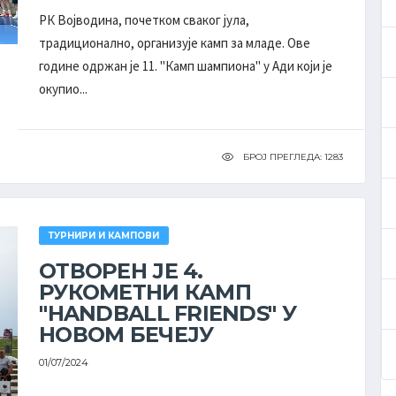
Долово
4
0
6
8
РК Војводина, почетком сваког јула,
Долово
традиционално, организује камп за младе. Ове
Апатин
године одржан је 11. "Камп шампиона" у Ади који је
2
0
8
4
Апатин
окупио...
БРОЈ ПРЕГЛЕДА: 1283
ТУРНИРИ И КАМПОВИ
ОТВОРЕН ЈЕ 4.
РУКОМЕТНИ КАМП
''HANDBALL FRIENDS'' У
НОВОМ БЕЧЕЈУ
01/07/2024