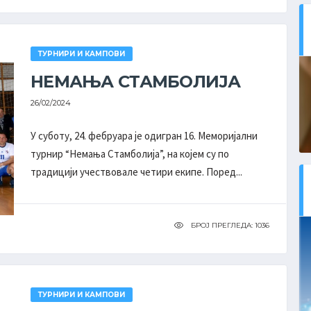
ТУРНИРИ И КАМПОВИ
НЕМАЊА СТАМБОЛИЈА
26/02/2024
У суботу, 24. фебруара је одигран 16. Меморијални
турнир “Немања Стамболија”, на којем су по
традицији учествовале четири екипе. Поред...
БРОЈ ПРЕГЛЕДА: 1036
ТУРНИРИ И КАМПОВИ