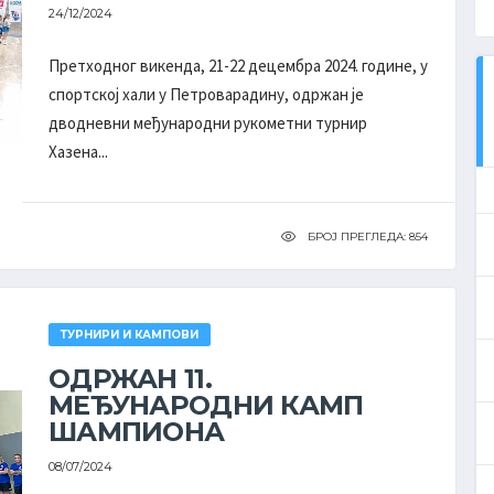
24/12/2024
Претходног викенда, 21-22 децембра 2024. године, у
ДРУГА РУКОМЕТНА ЛИГА
спортској хали у Петроварадину, одржан је
''ВОЈВОДИНА''
дводневни међународни рукометни турнир
ПЛЕЈ-АУТ МУШКАРЦИ
КОМПЛЕТНА ТАБЕЛА
Хазена...
ЕКИПА
-
БОД
БРОЈ ПРЕГЛЕДА: 854
Хајдук
8
0
2
16
Чуруг
Сомбор
6
0
4
12
Сомбор
ТУРНИРИ И КАМПОВИ
ОДРЖАН 11.
Раднички
5
1
4
11
Јаша Томић
МЕЂУНАРОДНИ КАМП
ШАМПИОНА
Раднички
4
1
5
9
Ковин
08/07/2024