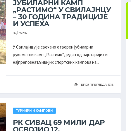
ЈУБИЛАРНИ КАМП
„РАСТИМО“ У СВИЛАЈНЦУ
ПОСЛЕДЊИ РЕЗУЛТАТИ
– 30 ГОДИНА ТРАДИЦИЈЕ
ДРУГА РУКОМЕТНА ЛИГА ''ВОЈВОДИНА'' - ПЛЕЈ-
И УСПЕХА
АУТ МУШКАРЦИ
СВИ РЕЗУЛТАТИ
02/07/2025
20. КОЛО
У Свилајнцу је свечано отворен јубиларни
рукометни камп „Растимо“, један од најстаријих и
најпрепознатљивијих спортских кампова на...
26
-
35
ДОЛОВО
ХАЈДУК
11 - 19
БРОЈ ПРЕГЛЕДА: 1318
28
-
32
РАДНИЧКИ
СОМБОР
17 - 15
ТУРНИРИ И КАМПОВИ
РК СИВАЦ 69 МИЛИ ДАР
26
-
19
ОСВОЈИО 12.
РАДНИЧКИ
АПАТИН
14 - 6