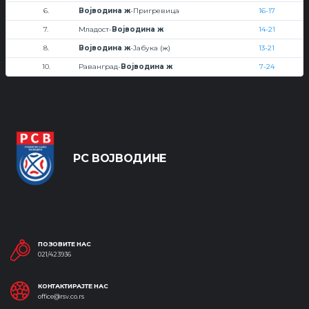
6.
Војводина ж
-Пригревица
16-17
7.
Младост-
Војводина ж
14-21
8.
Војводина ж
-Јабука (ж)
13-21
10.
Раванград-
Војводина ж
7-24
РС ВОЈВОДИНЕ
ПОЗОВИТЕ НАС
021/423936
КОНТАКТИРАЈТЕ НАС
office@rsv.co.rs