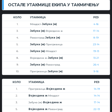
ОСТАЛЕ УТАКМИЦЕ ЕКИПА У ТАКМИЧЕЊУ
КОЛО
УТАКМИЦА
РЕЗ
1.
Младост-
Јабука (ж)
4-16
3.
Јабука (ж)
-Војводина ж
17-14
4.
Раванград-
Јабука (ж)
8-19
5.
Јабука (ж)
-Пригревица
23-14
6.
Јабука (ж)
-Младост
19-13
8.
Војводина ж-
Јабука (ж)
13-21
9.
Јабука (ж)
-Раванград
26-4
10.
Пригревица-
Јабука (ж)
9-16
КОЛО
УТАКМИЦА
РЕЗ
1.
Пригревица-
Војводина ж
14-19
2.
Војводина ж
-Младост
14-14
3.
Јабука (ж)-
Војводина ж
17-14
5.
Војводина ж
-Раванград
22-13