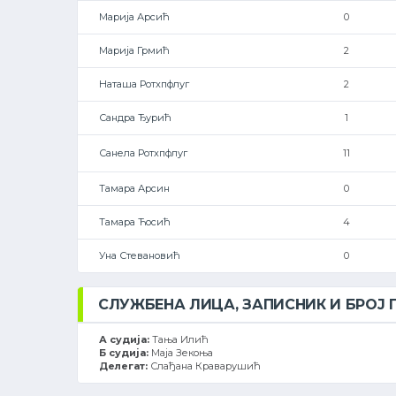
Марија Арсић
0
Марија Грмић
2
Наташа Ротхпфлуг
2
Сандра Ђурић
1
Санела Ротхпфлуг
11
Тамара Арсин
0
Тамара Ћосић
4
Уна Стевановић
0
СЛУЖБЕНА ЛИЦА, ЗАПИСНИК И БРОЈ
А судија:
Тања Илић
Б судија:
Маја Зекоња
Делегат:
Слађана Краварушић