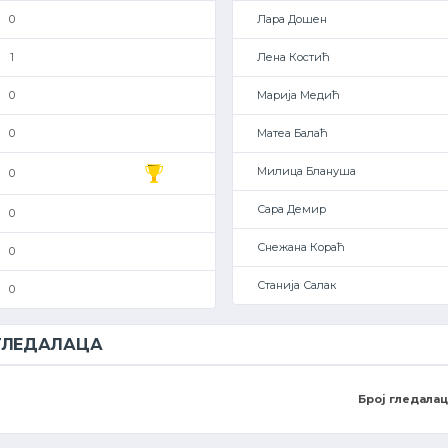
0
Лара Дошен
1
Лена Костић
0
Марија Медић
0
Матеа Балаћ
Милица Блануша
0
Сара Демир
0
Снежана Кораћ
0
Станија Салак
0
 ГЛЕДАЛАЦА
Број гледалац