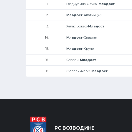
11.
Граднулица ОЖРК-
Младост
12.
Младост
-Апатин (ж)
13.
Халас Јожеф-
Младост
14.
Младост
-Спартак
15.
Младост
-Круле
16.
Словен-
Младост
18.
Железничар 2-
Младост
РС ВОЈВОДИНЕ