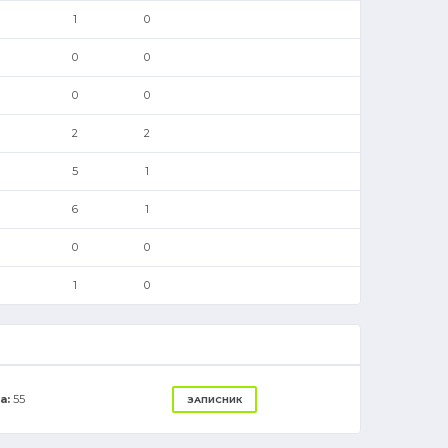
1
0
0
0
0
0
2
2
5
1
6
1
0
0
1
0
а:
55
ЗАПИСНИК