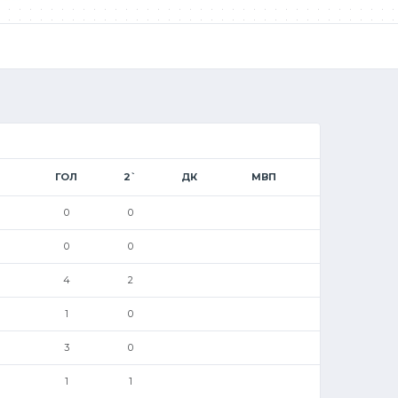
ГОЛ
2`
ДК
МВП
0
0
0
0
4
2
1
0
3
0
1
1