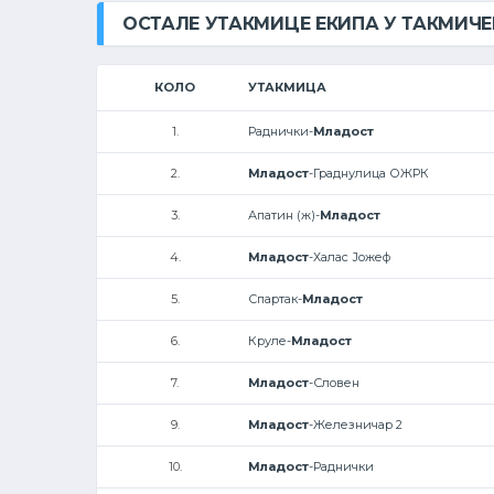
ОСТАЛЕ УТАКМИЦЕ ЕКИПА У ТАКМИЧ
КОЛО
УТАКМИЦА
1.
Раднички-
Младост
2.
Младост
-Граднулица ОЖРК
3.
Апатин (ж)-
Младост
4.
Младост
-Халас Јожеф
5.
Спартак-
Младост
6.
Круле-
Младост
7.
Младост
-Словен
9.
Младост
-Железничар 2
10.
Младост
-Раднички