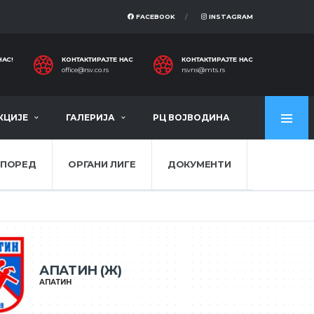
FACEBOOK
INSTAGRAM
НАС!
КОНТАКТИРАЈТЕ НАС
КОНТАКТИРАЈТЕ НАС
office@rsv.co.rs
rsvns@mts.rs
КЦИЈЕ
ГАЛЕРИЈА
РЦ ВОЈВОДИНА
СПОРЕД
ОРГАНИ ЛИГЕ
ДОКУМЕНТИ
АПАТИН (Ж)
АПАТИН