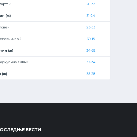
партак
26-32
ин (ж)
31-24
ловен
23-33
елезничар 2
30-15
тин (ж)
34-32
раднулица ОЖРК
33-24
 (ж)
35-28
ОСЛЕДЊЕ ВЕСТИ