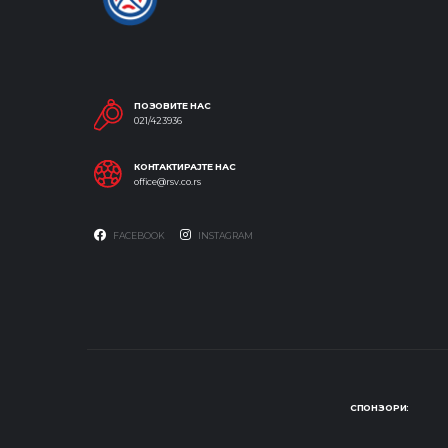
ПОЗОВИТЕ НАС
021/423936
КОНТАКТИРАЈТЕ НАС
office@rsv.co.rs
FACEBOOK
INSTAGRAM
СПОНЗОРИ: