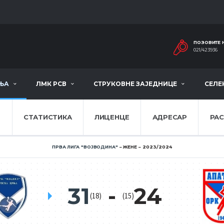
ПОЗОВИТЕ 
021/423936
ЊА
ЛМК РСВ
СТРУКОВНЕ ЗАЈЕДНИЦЕ
СЕЛЕ
Е
СТАТИСТИКА
ЛИЦЕНЦЕ
АДРЕСАР
РА
ПРВА ЛИГА ''ВОЈВОДИНА''
ЖЕНЕ
2023/2024
31
24
(18)
(15)