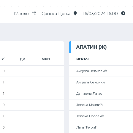
12.коло
Српска Црња
16/03/2024 16:00
АПАТИН (Ж)
2`
ДК
МВП
ИГРАЧ
0
Анђела Зељковић
1
Анђела Секцики
1
Данијела Латас
0
Јелена Мандић
1
Јелена Поповић
0
Лана Ћирић