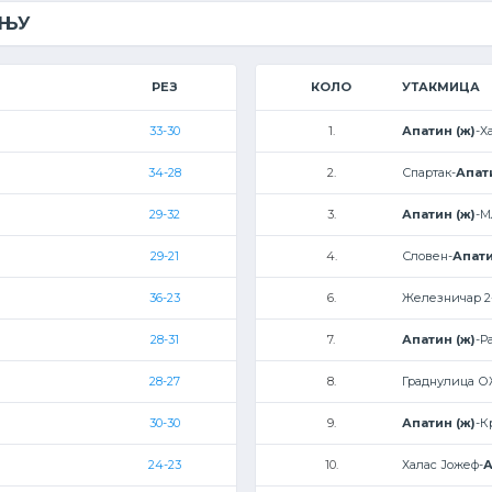
ЕЊУ
РЕЗ
КОЛО
УТАКМИЦА
33-30
1.
Апатин (ж)
-Х
34-28
2.
Спартак-
Апат
29-32
3.
Апатин (ж)
-М
29-21
4.
Словен-
Апати
36-23
6.
Железничар 2
28-31
7.
Апатин (ж)
-Р
28-27
8.
Граднулица О
30-30
9.
Апатин (ж)
-К
24-23
10.
Халас Јожеф-
А