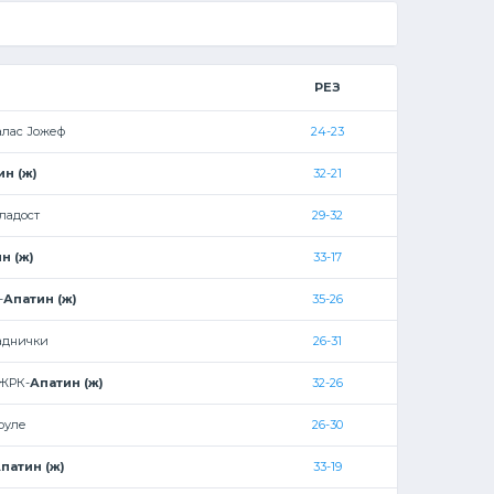
РЕЗ
алас Јожеф
24-23
ин (ж)
32-21
ладост
29-32
н (ж)
33-17
-
Апатин (ж)
35-26
аднички
26-31
ЖРК-
Апатин (ж)
32-26
руле
26-30
патин (ж)
33-19