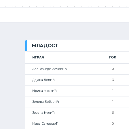
МЛАДОСТ
ИГРАЧ
ГОЛ
Александра Зечевић
0
Дејана Делић
3
Ирина Мракић
1
Јелена Брборић
1
Јована Кулић
6
Мара Самарџић
0