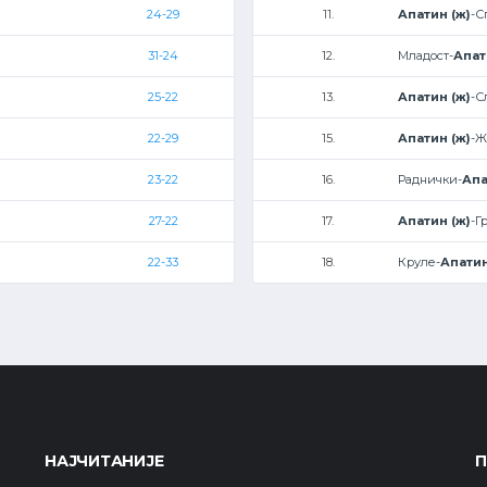
24-29
11.
Апатин (ж)
-С
31-24
12.
Младост-
Апат
25-22
13.
Апатин (ж)
-С
22-29
15.
Апатин (ж)
-Ж
23-22
16.
Раднички-
Апа
27-22
17.
Апатин (ж)
-Г
22-33
18.
Круле-
Апатин
НАЈЧИТАНИЈЕ
П