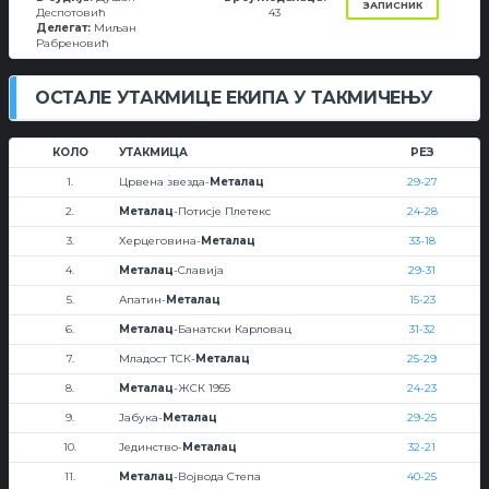
ЗАПИСНИК
Деспотовић
43
Делегат:
Миљан
Рабреновић
ОСТАЛЕ УТАКМИЦЕ ЕКИПА У ТАКМИЧЕЊУ
КОЛО
УТАКМИЦА
РЕЗ
1.
Црвена звезда-
Металац
29-27
2.
Металац
-Потисје Плетекс
24-28
3.
Херцеговина-
Металац
33-18
4.
Металац
-Славија
29-31
5.
Апатин-
Металац
15-23
6.
Металац
-Банатски Карловац
31-32
7.
Младост ТСК-
Металац
25-29
8.
Металац
-ЖСК 1955
24-23
9.
Јабука-
Металац
29-25
10.
Јединство-
Металац
32-21
11.
Металац
-Војвода Степа
40-25