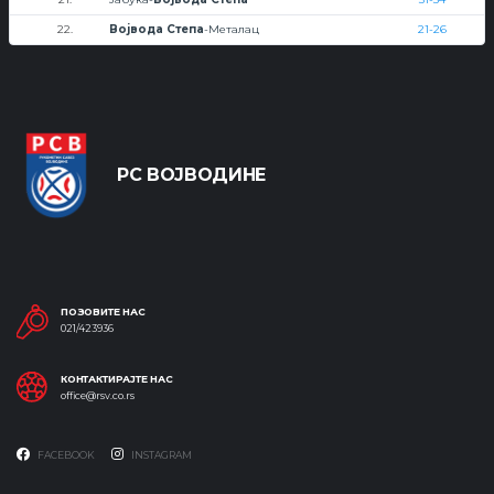
22.
Војвода Степа
-Металац
21-26
РС ВОЈВОДИНЕ
ПОЗОВИТЕ НАС
021/423936
КОНТАКТИРАЈТЕ НАС
office@rsv.co.rs
FACEBOOK
INSTAGRAM