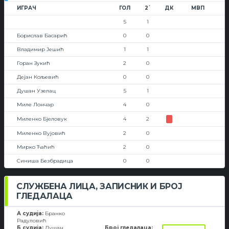
ИГРАЧ
ГОЛ
2`
ДК
МВП
5
1
Борислав Басарић
0
0
Владимир Јешић
1
1
Горан Зукић
2
0
Дејан Кољевић
0
0
Душан Узелац
5
1
Миле Лончар
4
0
Миленко Бјеловук
4
2
Миленко Вујовић
2
0
Мирко Ћаћић
2
0
Синиша Безбрадица
0
0
СЛУЖБЕНА ЛИЦА, ЗАПИСНИК И БРОЈ
ГЛЕДАЛАЦА
А судија:
Бранко
Радуловић
Б судија:
Душан
Број гледалаца: