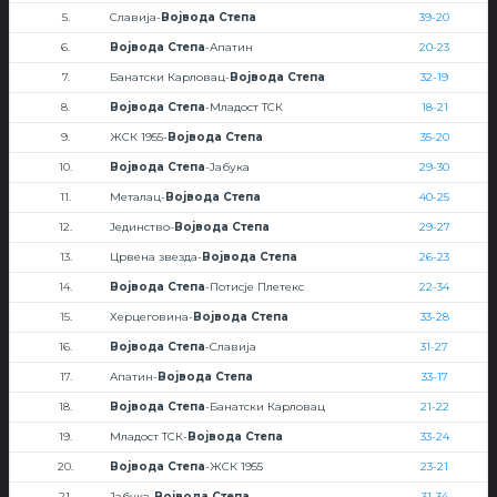
5.
Славија-
Војвода Степа
39-20
6.
Војвода Степа
-Апатин
20-23
7.
Банатски Карловац-
Војвода Степа
32-19
8.
Војвода Степа
-Младост ТСК
18-21
9.
ЖСК 1955-
Војвода Степа
35-20
10.
Војвода Степа
-Јабука
29-30
11.
Металац-
Војвода Степа
40-25
12.
Јединство-
Војвода Степа
29-27
13.
Црвена звезда-
Војвода Степа
26-23
14.
Војвода Степа
-Потисје Плетекс
22-34
15.
Херцеговина-
Војвода Степа
33-28
16.
Војвода Степа
-Славија
31-27
17.
Апатин-
Војвода Степа
33-17
18.
Војвода Степа
-Банатски Карловац
21-22
19.
Младост ТСК-
Војвода Степа
33-24
20.
Војвода Степа
-ЖСК 1955
23-21
21.
Јабука-
Војвода Степа
31-34