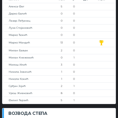
Алекса Фат
5
0
Дарко Балић
0
0
Лазар Леђанац
0
0
Лука Стојановић
0
0
Марко Ђокић
0
0
Марко Мандић
13
0
Милан Баљак
2
0
Милан Кнежевић
0
1
Милош Илић
3
0
Никола Јовичић
1
0
Никола Кокић
1
0
Срђан Јојић
2
1
Урош Живковић
8
0
Филип Терзић
5
1
ВОЈВОДА СТЕПА