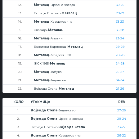
12.
Металац
-Црвена звезда
30-25
13.
Потисје Плетекс-
Металац
29-17
14.
Металац
-Херцеговина
33-23
15.
Славија-
Металац
35-28
16.
Металац
-Апатин
23-24
17.
Банатски Карловац-
Металац
29-29
18.
Металац
-Младост ТСК
20-28
19.
ЖСК 1955-
Металац
24-28
20.
Металац
-Јабука
25-27
21.
Металац
-Јединство
34-34
22.
Војвода Степа-
Металац
21-26
КОЛО
УТАКМИЦА
РЕЗ
1.
Војвода Степа
-Јединство
27-25
2.
Војвода Степа
-Црвена звезда
29-24
3.
Потисје Плетекс-
Војвода Степа
33-22
4.
Војвода Степа
-Херцеговина
26-22