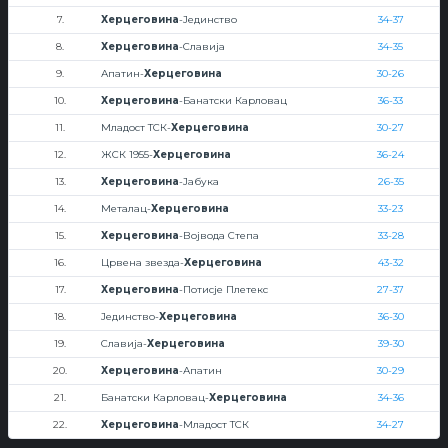
7.
Херцеговина
-Јединство
34-37
8.
Херцеговина
-Славија
34-35
9.
Апатин-
Херцеговина
30-26
10.
Херцеговина
-Банатски Карловац
36-33
11.
Младост ТСК-
Херцеговина
30-27
12.
ЖСК 1955-
Херцеговина
36-24
13.
Херцеговина
-Јабука
26-35
14.
Металац-
Херцеговина
33-23
15.
Херцеговина
-Војвода Степа
33-28
16.
Црвена звезда-
Херцеговина
43-32
17.
Херцеговина
-Потисје Плетекс
27-37
18.
Јединство-
Херцеговина
36-30
19.
Славија-
Херцеговина
39-30
20.
Херцеговина
-Апатин
30-29
21.
Банатски Карловац-
Херцеговина
34-36
22.
Херцеговина
-Младост ТСК
34-27