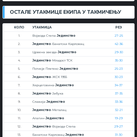
ОСТАЛЕ УТАКМИЦЕ ЕКИПА У ТАКМИЧЕЊУ
КОЛО
УТАКМИЦА
РЕЗ
1.
Војвода Степа-
Јединство
27-25
2.
Јединство
-Банатски Карловац
42-36
3.
Црвена звезда-
Јединство
29-30
4.
Јединство
-Младост ТСК
35-30
5.
Потисје Плетекс-
Јединство
25-23
6.
Јединство
-ЖСК 1955
30-23
7.
Херцеговина-
Јединство
34-37
8.
Јединство
-Јабука
37-35
9.
Славија-
Јединство
33-36
10.
Јединство
-Металац
32-21
11.
Апатин-
Јединство
19-29
12.
Јединство
-Војвода Степа
29-27
13.
Банатски Карловац-
Јединство
31-30