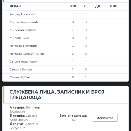
ИГРАЧ
ГОЛ
2`
ДК
МВП
Андреј Николић
1
1
Марко Авдаловић
0
0
Милован Попара
7
0
Милош Чича
0
0
Немања Поповић
3
0
Немања Себастијанов
6
0
Огњен Новаковић
1
1
Стефан Вукоје
7
0
Филип Зубац
5
1
СЛУЖБЕНА ЛИЦА, ЗАПИСНИК И БРОЈ
ГЛЕДАЛАЦА
А судија:
Велимир
Тошковић
Б судија:
Сретен
Број гледалаца:
ЗАПИСНИК
Аврамовић
105
Делегат:
Драгана
Богојевић