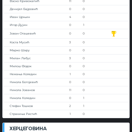
Васко Кривокапић
11
0
Денијел Бајровић
0
0
Иван Црњин
4
0
Игор Дујин
0
1
Јован Оташевић
0
0
Коста Мусић
3
0
Марко Шару
0
0
Милан Лабус
3
0
Милош Фодок
0
0
Немања Коледин
1
0
Никола Богојевић
0
0
Никола Јованов
11
0
Никола Коледин
0
1
Стефан Тошков
2
1
Страхиња Ристић
1
0
ХЕРЦЕГОВИНА