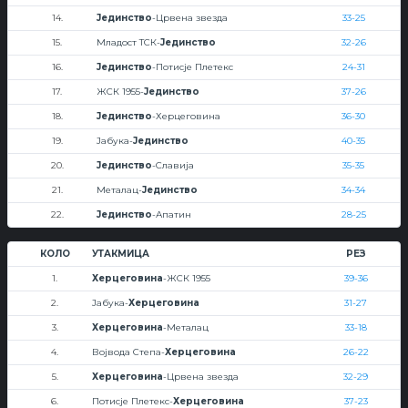
14.
Јединство
-Црвена звезда
33-25
15.
Младост ТСК-
Јединство
32-26
16.
Јединство
-Потисје Плетекс
24-31
17.
ЖСК 1955-
Јединство
37-26
18.
Јединство
-Херцеговина
36-30
19.
Јабука-
Јединство
40-35
20.
Јединство
-Славија
35-35
21.
Металац-
Јединство
34-34
22.
Јединство
-Апатин
28-25
КОЛО
УТАКМИЦА
РЕЗ
1.
Херцеговина
-ЖСК 1955
39-36
2.
Јабука-
Херцеговина
31-27
3.
Херцеговина
-Металац
33-18
4.
Војвода Степа-
Херцеговина
26-22
5.
Херцеговина
-Црвена звезда
32-29
6.
Потисје Плетекс-
Херцеговина
37-23