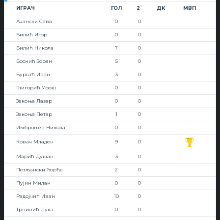
ИГРАЧ
ГОЛ
2`
ДК
МВП
Ачански Сава
0
0
Билић Игор
0
0
Билић Никола
7
0
Боснић Зоран
5
0
Бурсаћ Иван
3
0
Глигорић Урош
0
0
Зекоња Лазар
0
0
Зекоња Петар
1
0
Имброњев Никола
0
0
Ковач Младен
9
0
Марић Душан
3
0
Петљански Ђорђе
2
0
Пујин Милан
0
0
Радојчић Иван
10
0
Трнинић Лука
0
0