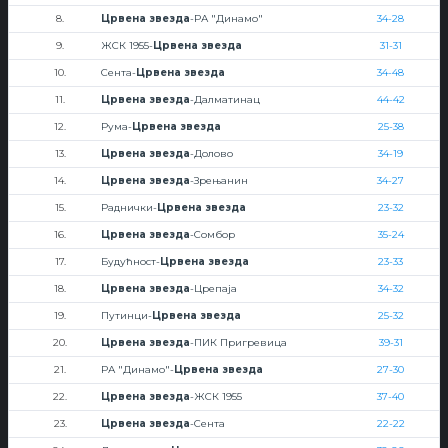
8.
Црвена звезда
-РА "Динамо"
34-28
9.
ЖСК 1955-
Црвена звезда
31-31
10.
Сента-
Црвена звезда
34-48
11.
Црвена звезда
-Далматинац
44-42
12.
Рума-
Црвена звезда
25-38
13.
Црвена звезда
-Долово
34-19
14.
Црвена звезда
-Зрењанин
34-27
15.
Раднички-
Црвена звезда
23-32
16.
Црвена звезда
-Сомбор
35-24
17.
Будућност-
Црвена звезда
23-33
18.
Црвена звезда
-Црепаја
34-32
19.
Путинци-
Црвена звезда
25-32
20.
Црвена звезда
-ПИК Пригревица
39-31
21.
РА "Динамо"-
Црвена звезда
27-30
22.
Црвена звезда
-ЖСК 1955
37-40
23.
Црвена звезда
-Сента
22-22