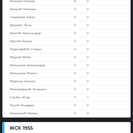
Алмаши Никола
6
0
Блажић Немања
11
0
Гаврилов Јован
0
0
Домазет Лука
3
0
Иветић Александар
0
0
Крстић Бошко
0
0
Ладичорбић Стеван
4
0
Мајкић Мићо
0
0
Малуцков Александар
0
0
Малуцков Милан
0
0
Маркуш Никола
3
0
Миливојевић Живојин
0
0
Скубан Игор
7
1
Трнић Миодраг
3
0
Челекетић Милан
0
0
ЖСК 1955