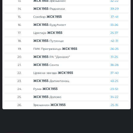
13.
ЖСК 1955
-Зрењанин
32-22
14.
ЖСК 1955
-Раднички
39-29
15.
Сомбор-
ЖСК 1955
37-41
16.
ЖСК 1955
-Будућност
33-26
17.
Црепаја-
ЖСК 1955
25-37
18.
ЖСК 1955
-Путинци
42-31
19.
ПИК Пригревица-
ЖСК 1955
26-25
20.
ЖСК 1955
-РА "Динамо"
31-25
21.
ЖСК 1955
-Сента
38-28
22.
Црвена звезда-
ЖСК 1955
37-40
23.
ЖСК 1955
-Далматинац
43-25
24.
Рума-
ЖСК 1955
23-32
25.
ЖСК 1955
-Долово
34-22
26.
Зрењанин-
ЖСК 1955
25-35