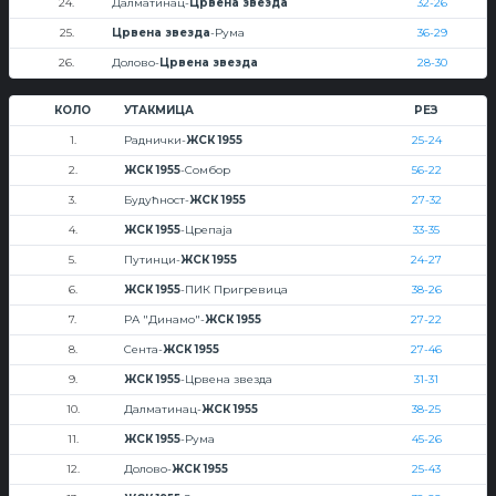
24.
Далматинац-
Црвена звезда
32-26
25.
Црвена звезда
-Рума
36-29
26.
Долово-
Црвена звезда
28-30
КОЛО
УТАКМИЦА
РЕЗ
1.
Раднички-
ЖСК 1955
25-24
2.
ЖСК 1955
-Сомбор
56-22
3.
Будућност-
ЖСК 1955
27-32
4.
ЖСК 1955
-Црепаја
33-35
5.
Путинци-
ЖСК 1955
24-27
6.
ЖСК 1955
-ПИК Пригревица
38-26
7.
РА "Динамо"-
ЖСК 1955
27-22
8.
Сента-
ЖСК 1955
27-46
9.
ЖСК 1955
-Црвена звезда
31-31
10.
Далматинац-
ЖСК 1955
38-25
11.
ЖСК 1955
-Рума
45-26
12.
Долово-
ЖСК 1955
25-43