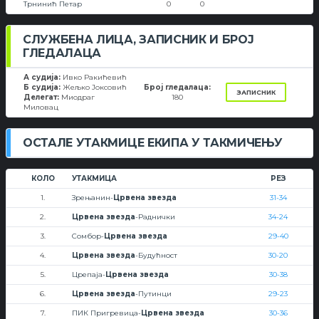
Трнинић Петар
0
0
СЛУЖБЕНА ЛИЦА, ЗАПИСНИК И БРОЈ
ГЛЕДАЛАЦА
А судија:
Ивко Ракићевић
Б судија:
Жељко Јоксовић
Број гледалаца:
ЗАПИСНИК
Делегат:
Миодраг
180
Миловац
ОСТАЛЕ УТАКМИЦЕ ЕКИПА У ТАКМИЧЕЊУ
КОЛО
УТАКМИЦА
РЕЗ
1.
Зрењанин-
Црвена звезда
31-34
2.
Црвена звезда
-Раднички
34-24
3.
Сомбор-
Црвена звезда
29-40
4.
Црвена звезда
-Будућност
30-20
5.
Црепаја-
Црвена звезда
30-38
6.
Црвена звезда
-Путинци
29-23
7.
ПИК Пригревица-
Црвена звезда
30-36