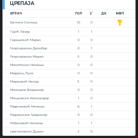
ЦРЕПАЈА
ИГРАЧ
ГОЛ
2`
ДК
МВП
Батнога Синиша
10
0
Гајић Лазар
1
1
Гарашевић Марко
0
0
Георгијевски Далибор
0
1
Георгијевски Марко
5
0
Малићанин Немања
0
0
Марјонц Лука
0
0
Марковић Ненад
5
0
Милошев Владимир
0
0
Мицковски Александар
1
0
Раденковић Немања
6
1
Радованчев Градимир
0
0
Рађеновић Немања
1
1
Цветановски Душан
2
0