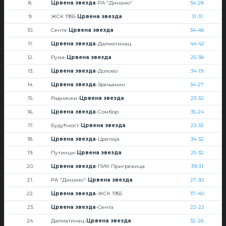
8.
Црвена звезда
-РА "Динамо"
34-28
9.
ЖСК 1955-
Црвена звезда
31-31
10.
Сента-
Црвена звезда
34-48
11.
Црвена звезда
-Далматинац
44-42
12.
Рума-
Црвена звезда
25-38
13.
Црвена звезда
-Долово
34-19
14.
Црвена звезда
-Зрењанин
34-27
15.
Раднички-
Црвена звезда
23-32
16.
Црвена звезда
-Сомбор
35-24
17.
Будућност-
Црвена звезда
23-33
18.
Црвена звезда
-Црепаја
34-32
19.
Путинци-
Црвена звезда
25-32
20.
Црвена звезда
-ПИК Пригревица
39-31
21.
РА "Динамо"-
Црвена звезда
27-30
22.
Црвена звезда
-ЖСК 1955
37-40
23.
Црвена звезда
-Сента
22-22
24.
Далматинац-
Црвена звезда
32-26