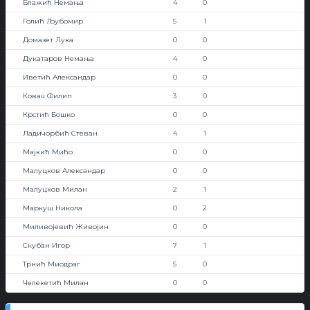
Блажић Немања
4
0
Голић Љубомир
5
1
Домазет Лука
0
0
Дукатаров Немања
4
0
Иветић Александар
0
0
Ковач Филип
3
0
Крстић Бошко
0
0
Ладичорбић Стеван
4
1
Мајкић Мићо
0
0
Малуцков Александар
0
0
Малуцков Милан
2
1
Маркуш Никола
0
2
Миливојевић Живојин
0
0
Скубан Игор
7
1
Трнић Миодраг
5
0
Челекетић Милан
0
0