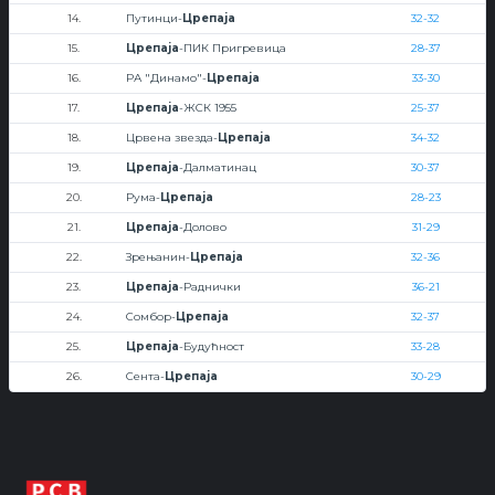
14.
Путинци-
Црепаја
32-32
15.
Црепаја
-ПИК Пригревица
28-37
16.
РА "Динамо"-
Црепаја
33-30
17.
Црепаја
-ЖСК 1955
25-37
18.
Црвена звезда-
Црепаја
34-32
19.
Црепаја
-Далматинац
30-37
20.
Рума-
Црепаја
28-23
21.
Црепаја
-Долово
31-29
22.
Зрењанин-
Црепаја
32-36
23.
Црепаја
-Раднички
36-21
24.
Сомбор-
Црепаја
32-37
25.
Црепаја
-Будућност
33-28
26.
Сента-
Црепаја
30-29