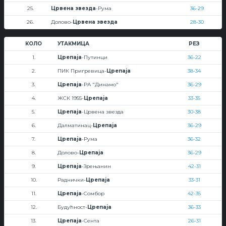
25.
Црвена звезда
-Рума
36-29
26.
Долово-
Црвена звезда
28-30
КОЛО
УТАКМИЦА
РЕЗ
1.
Црепаја
-Путинци
36-22
2.
ПИК Пригревица-
Црепаја
38-34
3.
Црепаја
-РА "Динамо"
36-29
4.
ЖСК 1955-
Црепаја
33-35
5.
Црепаја
-Црвена звезда
30-38
6.
Далматинац-
Црепаја
36-29
7.
Црепаја
-Рума
36-32
8.
Долово-
Црепаја
36-29
9.
Црепаја
-Зрењанин
42-31
10.
Раднички-
Црепаја
33-31
11.
Црепаја
-Сомбор
42-35
12.
Будућност-
Црепаја
36-33
13.
Црепаја
-Сента
26-31