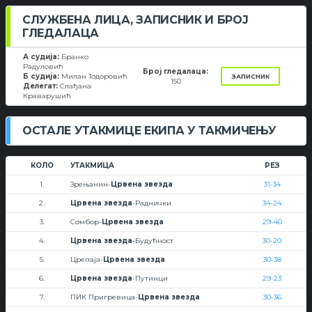
СЛУЖБЕНА ЛИЦА, ЗАПИСНИК И БРОЈ
ГЛЕДАЛАЦА
А судија:
Бранко
Радуловић
Број гледалаца:
Б судија:
Милан Тодоровић
ЗАПИСНИК
150
Делегат:
Слађана
Краварушић
ОСТАЛЕ УТАКМИЦЕ ЕКИПА У ТАКМИЧЕЊУ
КОЛО
УТАКМИЦА
РЕЗ
1.
Зрењанин-
Црвена звезда
31-34
2.
Црвена звезда
-Раднички
34-24
3.
Сомбор-
Црвена звезда
29-40
4.
Црвена звезда
-Будућност
30-20
5.
Црепаја-
Црвена звезда
30-38
6.
Црвена звезда
-Путинци
29-23
7.
ПИК Пригревица-
Црвена звезда
30-36