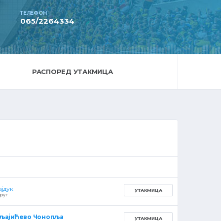
ТЕЛЕФОН
065/2264334
РАСПОРЕД УТАКМИЦА
ајдук
УТАКМИЦА
руг
љајићево Чонопља
УТАКМИЦА