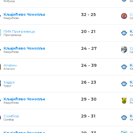
Риђица
К
32 - 25
Кљајићево Чонопља
С
Кљајићево
С
20 - 21
ПИК Пригревица
К
Пригревица
К
24 - 27
Кљајићево Чонопља
С
Кљајићево
С
24 - 39
Апатин
К
Апатин
К
26 - 23
Хајдук
К
Чуруг
К
29 - 30
Кљајићево Чонопља
Д
Кљајићево
Р
29 - 31
Сомбор
К
Сомбор
К
Кљајићево Чонопља
П