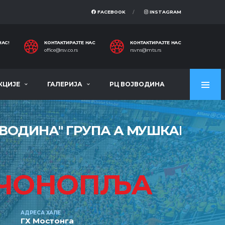
FACEBOOK
INSTAGRAM
НАС!
КОНТАКТИРАЈТЕ НАС
КОНТАКТИРАЈТЕ НАС
office@rsv.co.rs
rsvns@mts.rs
КЦИЈЕ
ГАЛЕРИЈА
РЦ ВОЈВОДИНА
ЈВОДИНА'' ГРУПА А МУШКАРЦИ
 ЧОНОПЉА
АДРЕСА ХАЛЕ
ГХ Мостонга