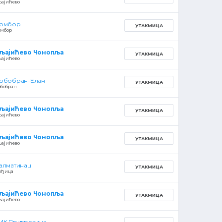
љајићево
омбор
УТАКМИЦА
омбор
љајићево Чонопља
УТАКМИЦА
љајићево
рбобран-Елан
УТАКМИЦА
рбобран
љајићево Чонопља
УТАКМИЦА
љајићево
љајићево Чонопља
УТАКМИЦА
љајићево
алматинац
УТАКМИЦА
иђица
љајићево Чонопља
УТАКМИЦА
љајићево
ИК Пригревица