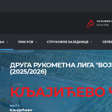
ПОЗОВИТЕ 
021/423936
ЊА
ЛМК РСВ
СТРУКОВНЕ ЗАЈЕДНИЦЕ
СЕЛЕ
ДРУГА РУКОМЕТНА ЛИГА ''ВО
(2025/2026)
КЉАЈИЋЕВО
МЕСТО
Кљајићево