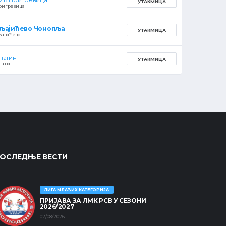
УТАКМИЦА
ригревица
љајићево Чонопља
УТАКМИЦА
љајићево
патин
УТАКМИЦА
патин
ОСЛЕДЊЕ ВЕСТИ
ЛИГА МЛАЂИХ КАТЕГОРИЈА
ПРИЈАВА ЗА ЛМК РСВ У СЕЗОНИ
2026/2027
02/08/2026