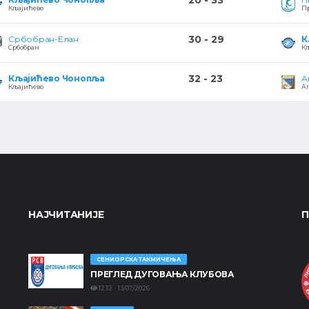
20 - 33
Кљајићево
П
30 - 29
Србобран-Елан
К
Србобран
К
32 - 23
Кљајићево Чонопља
А
Кљајићево
А
НАЈЧИТАНИЈЕ
П
СЕНИОРСКА ТАКМИЧЕЊА
ПРЕГЛЕД ДУГОВАЊА КЛУБОВА
1232 13/07/2026