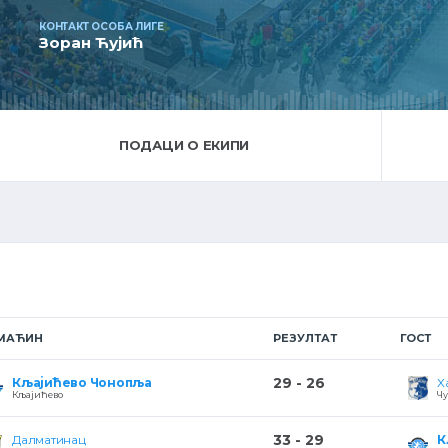
КОНТАКТ ОСОБА ЛИГЕ
Зоран Ћујић
ПОДАЦИ О ЕКИПИ
МАЋИН
РЕЗУЛТАТ
ГОСТ
29 - 26
Кљајићево Чонопља
Х
Кљајићево
Чу
33 - 29
Далматинац
К