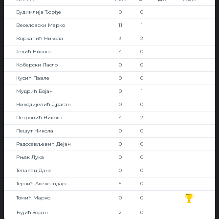
Будимлија Ђорђе
0
0
Веселовски Марко
11
1
Воркапић Никола
3
2
Јелић Никола
4
0
Коберски Ласло
0
0
Кусић Павле
0
0
Мудрић Бојан
0
1
Никодијевић Драган
0
0
Петровић Никола
4
2
Пешут Никола
0
0
Радосављевић Дејан
0
0
Рњак Лука
0
0
Тепавац Дане
0
0
Терзић Александар
5
0
Томић Марко
0
0
Ћујић Зоран
2
0