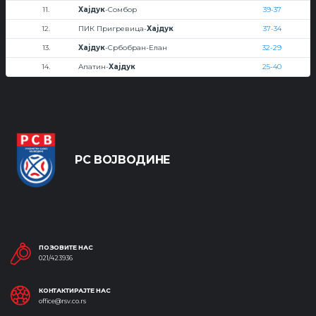
11.
Хајдук
-Сомбор
39-37
12.
ПИК Пригревица-
Хајдук
37-34
13.
Хајдук
-Србобран-Елан
32-29
14.
Апатин-
Хајдук
25-40
РС ВОЈВОДИНЕ
ПОЗОВИТЕ НАС
021/423936
КОНТАКТИРАЈТЕ НАС
office@rsv.co.rs