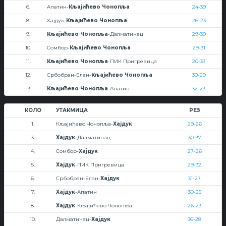
6.
Апатин-
Кљајићево Чонопља
24-39
8.
Хајдук-
Кљајићево Чонопља
26-23
9.
Кљајићево Чонопља
-Далматинац
29-30
10.
Сомбор-
Кљајићево Чонопља
29-31
11.
Кљајићево Чонопља
-ПИК Пригревица
20-33
12.
Србобран-Елан-
Кљајићево Чонопља
30-29
13.
Кљајићево Чонопља
-Апатин
32-23
КОЛО
УТАКМИЦА
РЕЗ
1.
Кљајићево Чонопља-
Хајдук
29-26
3.
Хајдук
-Далматинац
30-37
4.
Сомбор-
Хајдук
27-26
5.
Хајдук
-ПИК Пригревица
29-32
6.
Србобран-Елан-
Хајдук
31-27
7.
Хајдук
-Апатин
30-25
8.
Хајдук
-Кљајићево Чонопља
26-23
10.
Далматинац-
Хајдук
36-28