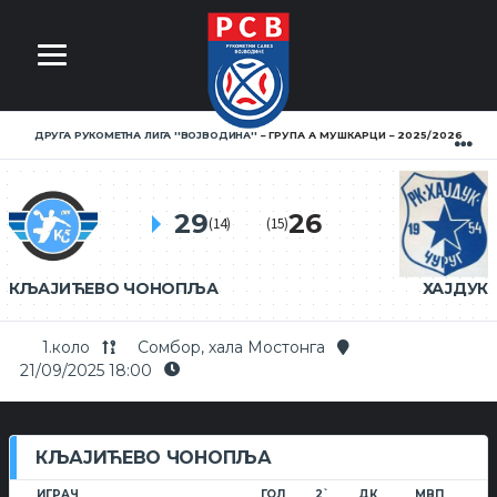
ДРУГА РУКОМЕТНА ЛИГА ''ВОЈВОДИНА''
ГРУПА А МУШКАРЦИ
2025/2026
29
26
(14)
(15)
КЉАЈИЋЕВО ЧОНОПЉА
ХАЈДУК
1.коло
Сомбор, хала Мостонга
21/09/2025 18:00
КЉАЈИЋЕВО ЧОНОПЉА
ИГРАЧ
ГОЛ
2`
ДК
МВП