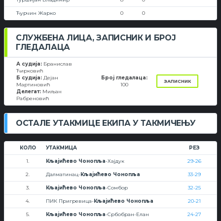
Ћурчин Жарко
0
0
СЛУЖБЕНА ЛИЦА, ЗАПИСНИК И БРОЈ
ГЛЕДАЛАЦА
А судија:
Бранислав
Ћирковић
Б судија:
Дејан
Број гледалаца:
ЗАПИСНИК
Мартиновић
100
Делегат:
Миљан
Рабреновић
ОСТАЛЕ УТАКМИЦЕ ЕКИПА У ТАКМИЧЕЊУ
КОЛО
УТАКМИЦА
РЕЗ
1.
Кљајићево Чонопља
-Хајдук
29-26
2.
Далматинац-
Кљајићево Чонопља
33-29
3.
Кљајићево Чонопља
-Сомбор
32-25
4.
ПИК Пригревица-
Кљајићево Чонопља
20-21
5.
Кљајићево Чонопља
-Србобран-Елан
24-27