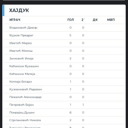
ХАЈДУК
ИГРАЧ
ГОЛ
2`
ДК
МВП
Видаковић Давор
0
0
Вујков Предраг
5
0
Иветић Марко
0
0
Иветић Милош
0
0
Јанковић Илија
2
0
Каћански Вукашин
0
0
Каћански Матеја
0
0
Котлаја Богдан
1
0
Кузмановић Радован
1
0
Певалић Александар
0
0
Петровић Бојан
1
1
Покрајац Душан
6
0
Стјепановић Никола
2
0
Туршијан Владимир
8
0