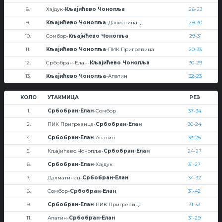
8.
Хајдук-
Кљајићево Чонопља
26-23
9.
Кљајићево Чонопља
-Далматинац
29-30
10.
Сомбор-
Кљајићево Чонопља
29-31
11.
Кљајићево Чонопља
-ПИК Пригревица
20-33
12.
Србобран-Елан-
Кљајићево Чонопља
30-29
13.
Кљајићево Чонопља
-Апатин
32-23
КОЛО
УТАКМИЦА
РЕЗ
1.
Србобран-Елан
-Сомбор
37-34
2.
ПИК Пригревица-
Србобран-Елан
30-24
4.
Србобран-Елан
-Апатин
33-25
5.
Кљајићево Чонопља-
Србобран-Елан
24-27
6.
Србобран-Елан
-Хајдук
31-27
7.
Далматинац-
Србобран-Елан
34-32
8.
Сомбор-
Србобран-Елан
31-42
9.
Србобран-Елан
-ПИК Пригревица
31-33
11.
Апатин-
Србобран-Елан
31-29