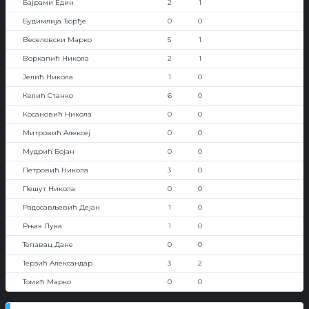
Бајрами Един
2
1
Будимлија Ђорђе
0
0
Веселовски Марко
5
1
Воркапић Никола
2
1
Јелић Никола
1
0
Келић Станко
6
0
Косановић Никола
0
0
Митровић Алексеј
0
0
Мудрић Бојан
0
0
Петровић Никола
3
0
Пешут Никола
0
0
Радосављевић Дејан
1
0
Рњак Лука
1
0
Тепавац Дане
0
0
Терзић Александар
3
2
Томић Марко
0
0