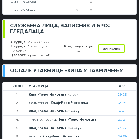
Шијачић Богдан
4
0
Шијачић Милош
2
0
СЛУЖБЕНА ЛИЦА, ЗАПИСНИК И БРОЈ
ГЛЕДАЛАЦА
А судија:
Милан Слива
Б судија:
Александар
Број гледалаца:
ЗАПИСНИК
Вукчевић
137
Делегат:
Горан Ловрић
ОСТАЛЕ УТАКМИЦЕ ЕКИПА У ТАКМИЧЕЊУ
КОЛО
УТАКМИЦА
РЕЗ
1.
Кљајићево Чонопља
-Хајдук
29-26
2.
Далматинац-
Кљајићево Чонопља
33-29
3.
Кљајићево Чонопља
-Сомбор
32-25
4.
ПИК Пригревица-
Кљајићево Чонопља
20-21
5.
Кљајићево Чонопља
-Србобран-Елан
24-27
6.
Апатин-
Кљајићево Чонопља
24-39