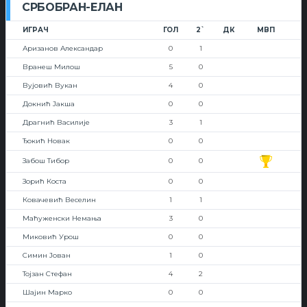
СРБОБРАН-ЕЛАН
ИГРАЧ
ГОЛ
2`
ДК
МВП
Аризанов Александар
0
1
Вранеш Милош
5
0
Вујовић Вукан
4
0
Докнић Јакша
0
0
Драгнић Василије
3
1
Ђокић Новак
0
0
Забош Тибор
0
0
Зорић Коста
0
0
Ковачевић Веселин
1
1
Маћуженски Немања
3
0
Миковић Урош
0
0
Симин Јован
1
0
Тојзан Стефан
4
2
Шајин Марко
0
0