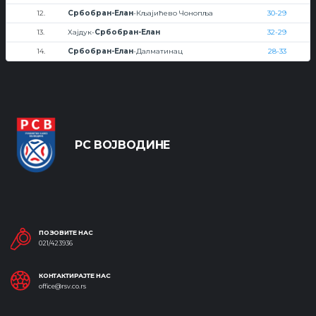
12.
Србобран-Елан
-Кљајићево Чонопља
30-29
13.
Хајдук-
Србобран-Елан
32-29
14.
Србобран-Елан
-Далматинац
28-33
РС ВОЈВОДИНЕ
ПОЗОВИТЕ НАС
021/423936
КОНТАКТИРАЈТЕ НАС
office@rsv.co.rs