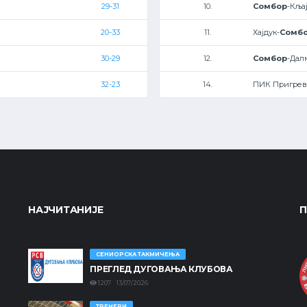
29-31
10.
Сомбор
-Кља
20-33
11.
Хајдук-
Сомб
30-29
12.
Сомбор
-Дал
32-23
14.
ПИК Пригрев
НАЈЧИТАНИЈЕ
П
СЕНИОРСКА ТАКМИЧЕЊА
ПРЕГЛЕД ДУГОВАЊА КЛУБОВА
1207 13/07/2026
ТРЕНЕРИ