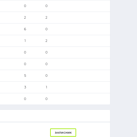
0
0
2
2
6
0
1
2
0
0
0
0
5
0
3
1
0
0
ЗАПИСНИК