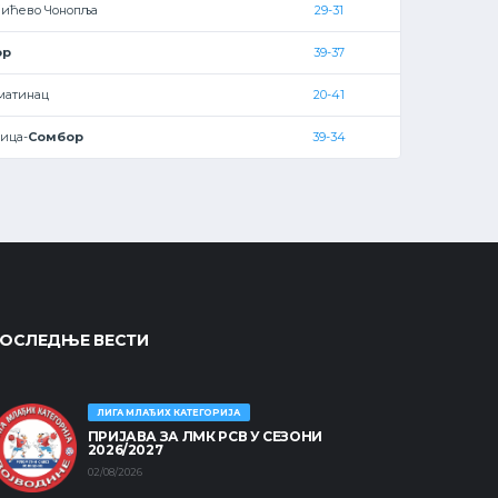
јићево Чонопља
29-31
ор
39-37
матинац
20-41
ица-
Сомбор
39-34
ОСЛЕДЊЕ ВЕСТИ
ЛИГА МЛАЂИХ КАТЕГОРИЈА
ПРИЈАВА ЗА ЛМК РСВ У СЕЗОНИ
2026/2027
02/08/2026