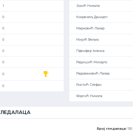
1
Јокић Никола
0
Кокрехељ Данијел
0
Марковић Лазар
0
Мијић Вељко
0
Пфеифер Алекса
0
Радишић Михајло
Радовановић Лазар
0
Ристић Стефан
0
Форгић Никола
 ГЛЕДАЛАЦА
Број гледалаца:
150