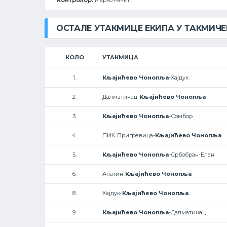
Контролор:
Марко Рачић
ОСТАЛЕ УТАКМИЦЕ ЕКИПА У ТАКМИЧ
КОЛО
УТАКМИЦА
1.
Кљајићево Чонопља
-Хајдук
2.
Далматинац-
Кљајићево Чонопља
3.
Кљајићево Чонопља
-Сомбор
4.
ПИК Пригревица-
Кљајићево Чонопља
5.
Кљајићево Чонопља
-Србобран-Елан
6.
Апатин-
Кљајићево Чонопља
8.
Хајдук-
Кљајићево Чонопља
9.
Кљајићево Чонопља
-Далматинац