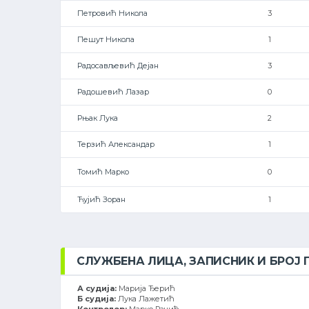
Петровић Никола
3
Пешут Никола
1
Радосављевић Дејан
3
Радошевић Лазар
0
Рњак Лука
2
Терзић Александар
1
Томић Марко
0
Ћујић Зоран
1
СЛУЖБЕНА ЛИЦА, ЗАПИСНИК И БРОЈ
А судија:
Марија Ђерић
Б судија:
Лука Лажетић