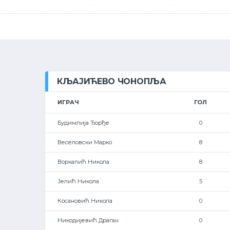
КЉАЈИЋЕВО ЧОНОПЉА
ИГРАЧ
ГОЛ
Будимлија Ђорђе
0
Веселовски Марко
8
Воркапић Никола
8
Јелић Никола
5
Косановић Никола
0
Никодијевић Драган
0