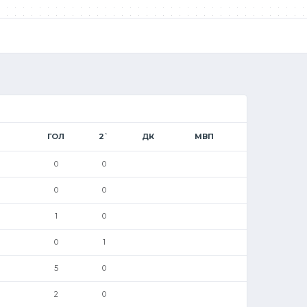
ГОЛ
2`
ДК
МВП
0
0
0
0
1
0
0
1
5
0
2
0