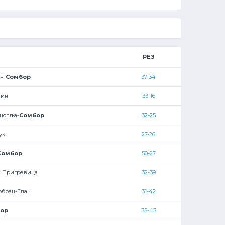
РЕЗ
н-
Сомбор
37-34
тин
33-16
нопља-
Сомбор
32-25
ук
27-26
Сомбор
50-27
 Пригревица
32-39
обран-Елан
31-42
ор
35-43