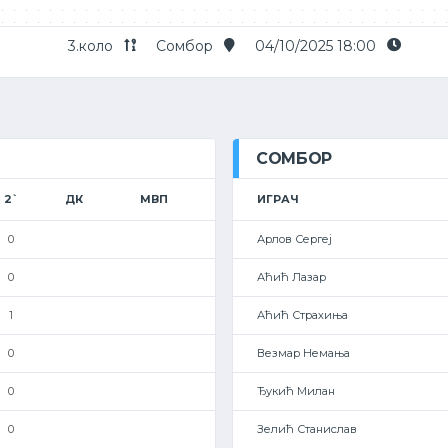
3.коло
Сомбор
04/10/2025 18:00
СОМБОР
2`
ДК
МВП
ИГРАЧ
0
Арлов Сергеј
0
Аћић Лазар
1
Аћић Страхиња
0
Везмар Немања
0
Ђукић Милан
0
Зелић Станислав