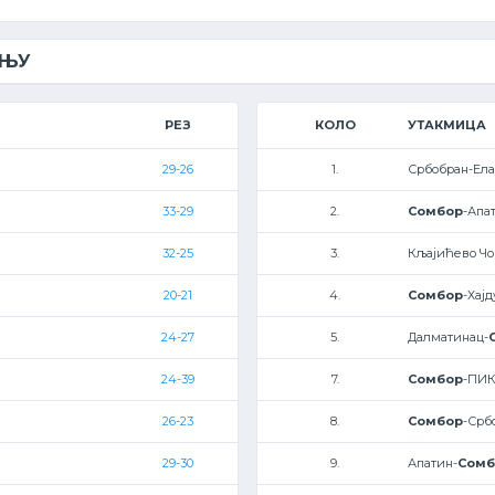
ЕЊУ
РЕЗ
КОЛО
УТАКМИЦА
29-26
1.
Србобран-Ела
33-29
2.
Сомбор
-Апа
32-25
3.
Кљајићево Чо
20-21
4.
Сомбор
-Хајд
24-27
5.
Далматинац-
24-39
7.
Сомбор
-ПИК
26-23
8.
Сомбор
-Срб
29-30
9.
Апатин-
Сомб