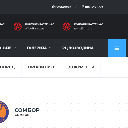
FACEBOOK
INSTAGRAM
НАС!
КОНТАКТИРАЈТЕ НАС
КОНТАКТИРАЈТЕ НАС
office@rsv.co.rs
rsvns@mts.rs
КЦИЈЕ
ГАЛЕРИЈА
РЦ ВОЈВОДИНА
СПОРЕД
ОРГАНИ ЛИГЕ
ДОКУМЕНТИ
СОМБОР
СОМБОР