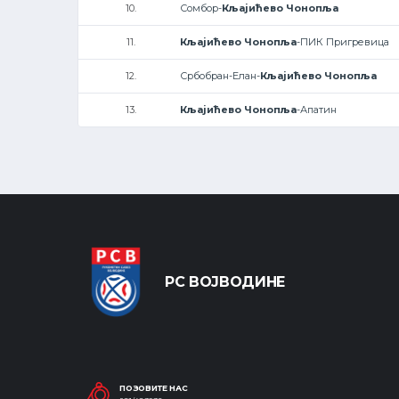
10.
Сомбор-
Кљајићево Чонопља
11.
Кљајићево Чонопља
-ПИК Пригревица
12.
Србобран-Елан-
Кљајићево Чонопља
13.
Кљајићево Чонопља
-Апатин
РС ВОЈВОДИНЕ
ПОЗОВИТЕ НАС