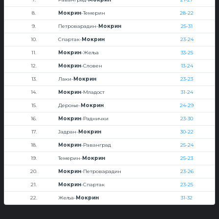
8.
Мокрин
-Темерин
28-22
9.
Петроварадин-
Мокрин
25-31
10.
Спартак-
Мокрин
23-24
11.
Мокрин
-Жеља
33-25
12.
Мокрин
-Словен
13-24
13.
Лаки-
Мокрин
23-23
14.
Мокрин
-Младост
31-24
15.
Дероње-
Мокрин
24-29
16.
Мокрин
-Раднички
23-30
17.
Јадран-
Мокрин
30-22
18.
Мокрин
-Раванград
25-24
19.
Темерин-
Мокрин
25-23
20.
Мокрин
-Петроварадин
23-26
21.
Мокрин
-Спартак
23-25
22.
Жеља-
Мокрин
31-32