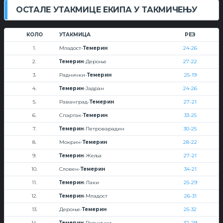
ОСТАЛЕ УТАКМИЦЕ ЕКИПА У ТАКМИЧЕЊУ
КОЛО
УТАКМИЦА
РЕЗ
1.
Младост-
Темерин
24-26
2.
Темерин
-Дероње
27-22
3.
Раднички-
Темерин
25-19
4.
Темерин
-Јадран
24-26
5.
Раванград-
Темерин
27-21
6.
Спартак-
Темерин
33-25
7.
Темерин
-Петроварадин
30-25
8.
Мокрин-
Темерин
28-22
9.
Темерин
-Жеља
27-21
10.
Словен-
Темерин
34-21
11.
Темерин
-Лаки
25-29
12.
Темерин
-Младост
26-31
13.
Дероње-
Темерин
25-32
14.
Темерин
-Раднички
32-29