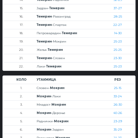
15.
Јадран-
Темерин
37-27
16.
Темерин
-Раванград
28-25
17.
Темерин
-Спартак
22-27
18.
Петроварадин-
Темерин
14-30
19.
Темерин
-Мокрин
25-23
20.
Жеља-
Темерин
25-25
21.
Темерин
-Словен
23-30
22.
Лаки-
Темерин
25-23
КОЛО
УТАКМИЦА
РЕЗ
1.
Словен-
Мокрин
25-15
2.
Мокрин
-Лаки
33-24
3.
Младост-
Мокрин
26-30
4.
Мокрин
-Дероње
40-26
5.
Раднички-
Мокрин
23-29
6.
Мокрин
-Јадран
35-29
7.
Раванград-
Мокрин
21-27