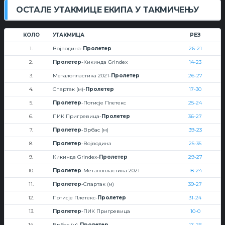
ОСТАЛЕ УТАКМИЦЕ ЕКИПА У ТАКМИЧЕЊУ
КОЛО
УТАКМИЦА
РЕЗ
1.
Војводина-
Пролетер
26-21
2.
Пролетер
-Кикинда Grindex
14-23
3.
Металопластика 2021-
Пролетер
26-27
4.
Спартак (м)-
Пролетер
17-30
5.
Пролетер
-Потисје Плетекс
25-24
6.
ПИК Пригревица-
Пролетер
36-27
7.
Пролетер
-Врбас (м)
39-23
8.
Пролетер
-Војводина
25-35
9.
Кикинда Grindex-
Пролетер
29-27
10.
Пролетер
-Металопластика 2021
18-24
11.
Пролетер
-Спартак (м)
39-27
12.
Потисје Плетекс-
Пролетер
31-24
13.
Пролетер
-ПИК Пригревица
10-0
14.
Врбас (м)-
Пролетер
17-26