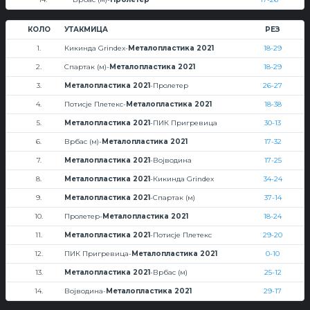
КОЛО
УТАКМИЦА
РЕЗ
1.
Кикинда Grindex-
Металопластика 2021
18-29
2.
Спартак (м)-
Металопластика 2021
18-29
3.
Металопластика 2021
-Пролетер
26-27
4.
Потисје Плетекс-
Металопластика 2021
18-38
5.
Металопластика 2021
-ПИК Пригревица
30-13
6.
Врбас (м)-
Металопластика 2021
17-32
7.
Металопластика 2021
-Војводина
17-25
8.
Металопластика 2021
-Кикинда Grindex
34-24
9.
Металопластика 2021
-Спартак (м)
37-14
10.
Пролетер-
Металопластика 2021
18-24
11.
Металопластика 2021
-Потисје Плетекс
29-20
12.
ПИК Пригревица-
Металопластика 2021
0-10
13.
Металопластика 2021
-Врбас (м)
25-12
14.
Војводина-
Металопластика 2021
29-17