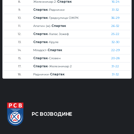
8.
Железничар 2-
Спартак
16-24
9.
Спартак
-Раднички
31-32
10.
Спартак
-Граднулица ОЖРК
36-29
11.
Апатин (ж)-
Спартак
26-32
12.
Спартак
-Халас Јожеф
25-22
13.
Спартак
-Круле
32-30
14.
Младост-
Спартак
22-29
15.
Спартак
-Словен
20-28
17.
Спартак
-Железничар 2
31-22
18.
Раднички-
Спартак
31-32
РС ВОЈВОДИНЕ