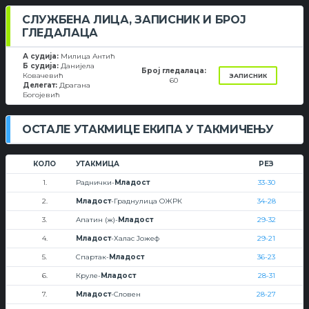
СЛУЖБЕНА ЛИЦА, ЗАПИСНИК И БРОЈ
ГЛЕДАЛАЦА
А судија:
Милица Антић
Б судија:
Данијела
Број гледалаца:
Ковачевић
ЗАПИСНИК
60
Делегат:
Драгана
Богојевић
ОСТАЛЕ УТАКМИЦЕ ЕКИПА У ТАКМИЧЕЊУ
КОЛО
УТАКМИЦА
РЕЗ
1.
Раднички-
Младост
33-30
2.
Младост
-Граднулица ОЖРК
34-28
3.
Апатин (ж)-
Младост
29-32
4.
Младост
-Халас Јожеф
29-21
5.
Спартак-
Младост
36-23
6.
Круле-
Младост
28-31
7.
Младост
-Словен
28-27