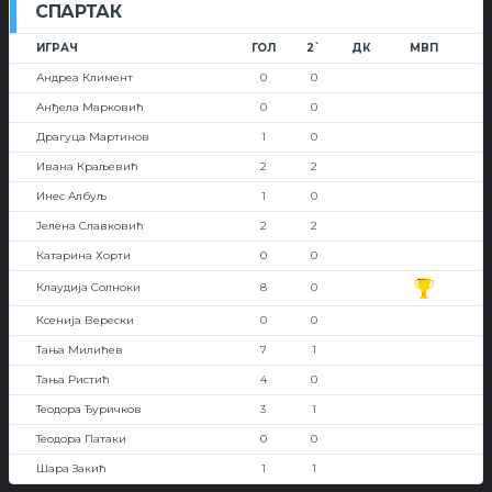
СПАРТАК
ИГРАЧ
ГОЛ
2`
ДК
МВП
Андреа Климент
0
0
Анђела Марковић
0
0
Драгуца Мартинов
1
0
Ивана Краљевић
2
2
Инес Албуљ
1
0
Јелена Славковић
2
2
Катарина Хорти
0
0
Клаудија Солноки
8
0
Ксенија Верески
0
0
Тања Милићев
7
1
Тања Ристић
4
0
Теодора Ђуричков
3
1
Теодора Патаки
0
0
Шара Закић
1
1