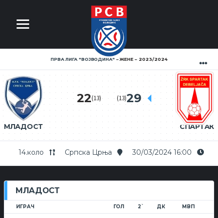
ПРВА ЛИГА ''ВОЈВОДИНА''
ЖЕНЕ
2023/2024
22
29
(13)
(13)
МЛАДОСТ
СПАРТАК
14.коло
Српска Црња
30/03/2024 16:00
МЛАДОСТ
ИГРАЧ
ГОЛ
2`
ДК
МВП