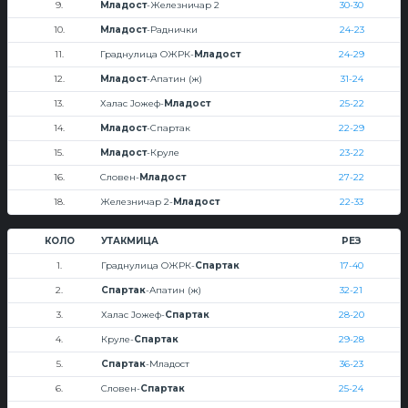
9.
Младост
-Железничар 2
30-30
10.
Младост
-Раднички
24-23
11.
Граднулица ОЖРК-
Младост
24-29
12.
Младост
-Апатин (ж)
31-24
13.
Халас Јожеф-
Младост
25-22
14.
Младост
-Спартак
22-29
15.
Младост
-Круле
23-22
16.
Словен-
Младост
27-22
18.
Железничар 2-
Младост
22-33
КОЛО
УТАКМИЦА
РЕЗ
1.
Граднулица ОЖРК-
Спартак
17-40
2.
Спартак
-Апатин (ж)
32-21
3.
Халас Јожеф-
Спартак
28-20
4.
Круле-
Спартак
29-28
5.
Спартак
-Младост
36-23
6.
Словен-
Спартак
25-24