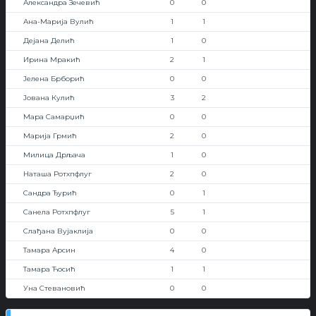
Александра Зечевић
0
0
Ана-Марија Вулић
1
1
Дејана Делић
1
0
Ирина Мракић
2
1
Јелена Брборић
0
0
Јована Кулић
3
2
Мара Самарџић
0
0
Марија Грмић
2
0
Милица Дрљача
1
0
Наташа Ротхпфлуг
2
0
Сандра Ђурић
0
1
Санела Ротхпфлуг
5
1
Слађана Вујаклија
0
0
Тамара Арсин
4
0
Тамара Ћосић
1
1
Уна Стевановић
0
0