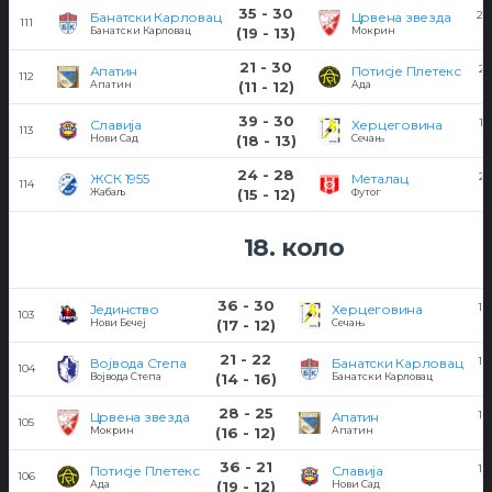
35 - 30
20
Банатски Карловац
Црвена звезда
111
Банатски Карловац
(19 - 13)
Мокрин
21 - 30
21
Апатин
Потисје Плетекс
112
Апатин
(11 - 12)
Ада
39 - 30
19
Славија
Херцеговина
113
Нови Сад
(18 - 13)
Сечањ
24 - 28
21
ЖСК 1955
Металац
114
Жабаљ
(15 - 12)
Футог
18. коло
36 - 30
14
Јединство
Херцеговина
103
Нови Бечеј
(17 - 12)
Сечањ
21 - 22
14
Војвода Степа
Банатски Карловац
104
Војвода Степа
(14 - 16)
Банатски Карловац
28 - 25
14
Црвена звезда
Апатин
105
Мокрин
(16 - 12)
Апатин
36 - 21
12
Потисје Плетекс
Славија
106
Ада
(19 - 12)
Нови Сад