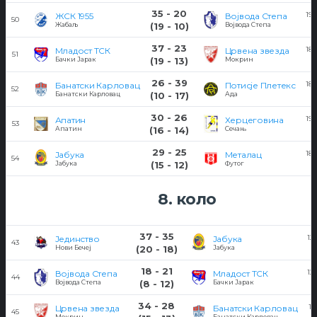
35 - 20
19/
ЖСК 1955
Војвода Степа
50
Жабаљ
(19 - 10)
Војвода Степа
37 - 23
18/
Младост ТСК
Црвена звезда
51
Бачки Јарак
(19 - 13)
Мокрин
26 - 39
18/
Банатски Карловац
Потисје Плетекс
52
Банатски Карловац
(10 - 17)
Ада
30 - 26
19/
Апатин
Херцеговина
53
Апатин
(16 - 14)
Сечањ
29 - 25
18/
Јабука
Металац
54
Јабука
(15 - 12)
Футог
8. коло
37 - 35
12/
Јединство
Јабука
43
Нови Бечеј
(20 - 18)
Јабука
18 - 21
12/
Војвода Степа
Младост ТСК
44
Војвода Степа
(8 - 12)
Бачки Јарак
34 - 28
11
Црвена звезда
Банатски Карловац
45
Мокрин
Банатски Карловац