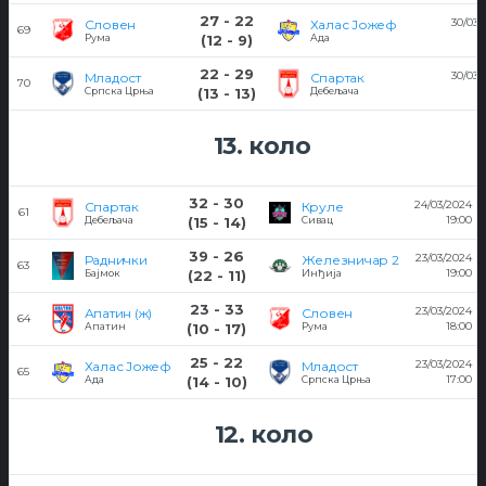
27 - 22
30/03/
Словен
Халас Јожеф
69
2
Рума
(12 - 9)
Ада
22 - 29
30/03/
Младост
Спартак
70
Српска Црња
(13 - 13)
Дебељача
13. коло
32 - 30
24/03/2024
Спартак
Круле
61
19:00
Дебељача
(15 - 14)
Сивац
39 - 26
23/03/2024
Раднички
Железничар 2
63
19:00
Бајмок
(22 - 11)
Инђија
23 - 33
23/03/2024
Апатин (ж)
Словен
64
18:00
Апатин
(10 - 17)
Рума
25 - 22
23/03/2024
Халас Јожеф
Младост
65
17:00
Ада
(14 - 10)
Српска Црња
12. коло