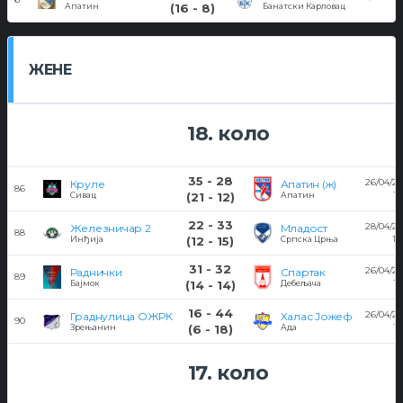
Апатин
(16 - 8)
Банатски Карловац
ЖЕНЕ
18. коло
35 - 28
26/04/2
Круле
Апатин (ж)
86
19
Сивац
(21 - 12)
Апатин
22 - 33
28/04/2
Железничар 2
Младост
88
12
Инђија
(12 - 15)
Српска Црња
31 - 32
26/04/2
Раднички
Спартак
89
19
Бајмок
(14 - 14)
Дебељача
16 - 44
26/04/2
Граднулица ОЖРК
Халас Јожеф
90
19
Зрењанин
(6 - 18)
Ада
17. коло