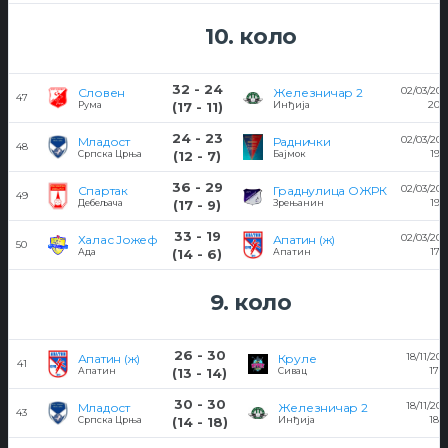
10. коло
32 - 24
02/03/20
Словен
Железничар 2
47
20:
Рума
(17 - 11)
Инђија
24 - 23
02/03/20
Младост
Раднички
48
19:
Српска Црња
(12 - 7)
Бајмок
36 - 29
02/03/20
Спартак
Граднулица ОЖРК
49
19:
Дебељача
(17 - 9)
Зрењанин
33 - 19
02/03/20
Халас Јожеф
Апатин (ж)
50
17:
Ада
(14 - 6)
Апатин
9. коло
26 - 30
18/11/202
Апатин (ж)
Круле
41
17:0
Апатин
(13 - 14)
Сивац
30 - 30
18/11/202
Младост
Железничар 2
43
18:0
Српска Црња
(14 - 18)
Инђија