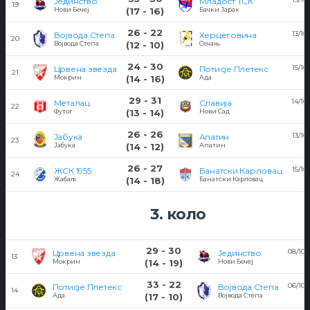
Јединство
Младост ТСК
19
Нови Бечеј
(17 - 16)
Бачки Јарак
26 - 22
13/10
Војвода Степа
Херцеговина
20
Војвода Степа
(12 - 10)
Сечањ
24 - 30
15/10
Црвена звезда
Потисје Плетекс
21
Мокрин
(14 - 16)
Ада
29 - 31
14/10
Металац
Славија
22
Футог
(13 - 14)
Нови Сад
26 - 26
13/10
Јабука
Апатин
23
Јабука
(14 - 12)
Апатин
26 - 27
15/10
ЖСК 1955
Банатски Карловац
24
Жабаљ
(14 - 18)
Банатски Карловац
3. коло
29 - 30
08/10/
Црвена звезда
Јединство
13
1
Мокрин
(14 - 19)
Нови Бечеј
33 - 22
06/10/
Потисје Плетекс
Војвода Степа
14
2
Ада
(17 - 10)
Војвода Степа