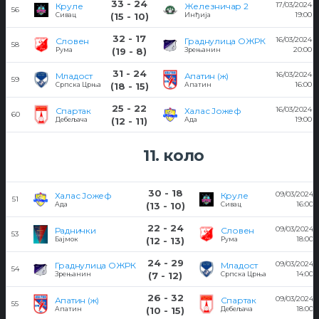
33 - 24
17/03/2024
Круле
Железничар 2
56
19:00
Сивац
(15 - 10)
Инђија
32 - 17
16/03/2024
Словен
Граднулица ОЖРК
58
20:00
Рума
(19 - 8)
Зрењанин
31 - 24
16/03/2024
Младост
Апатин (ж)
59
16:00
Српска Црња
(18 - 15)
Апатин
25 - 22
16/03/2024
Спартак
Халас Јожеф
60
19:00
Дебељача
(12 - 11)
Ада
11. коло
30 - 18
09/03/2024
Халас Јожеф
Круле
51
16:00
Ада
(13 - 10)
Сивац
22 - 24
09/03/2024
Раднички
Словен
53
18:00
Бајмок
(12 - 13)
Рума
24 - 29
09/03/2024
Граднулица ОЖРК
Младост
54
14:00
Зрењанин
(7 - 12)
Српска Црња
26 - 32
09/03/2024
Апатин (ж)
Спартак
55
18:00
Апатин
(10 - 15)
Дебељача