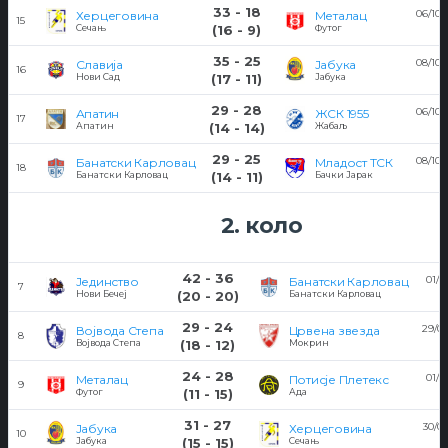
33 - 18
06/10/
Херцеговина
Металац
15
1
Сечањ
(16 - 9)
Футог
35 - 25
08/10/
Славија
Јабука
16
1
Нови Сад
(17 - 11)
Јабука
29 - 28
06/10/
Апатин
ЖСК 1955
17
2
Апатин
(14 - 14)
Жабаљ
29 - 25
08/10/
Банатски Карловац
Младост ТСК
18
1
Банатски Карловац
(14 - 11)
Бачки Јарак
2. коло
42 - 36
01/1
Јединство
Банатски Карловац
7
Нови Бечеј
(20 - 20)
Банатски Карловац
29 - 24
29/09
Војвода Степа
Црвена звезда
8
Војвода Степа
(18 - 12)
Мокрин
24 - 28
01/1
Металац
Потисје Плетекс
9
Футог
(11 - 15)
Ада
31 - 27
30/0
Јабука
Херцеговина
10
Јабука
(15 - 15)
Сечањ