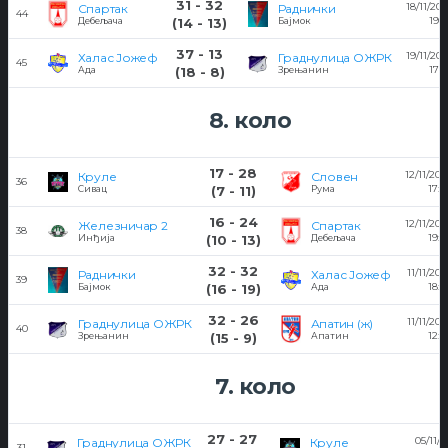
31 - 32
18/11/202
Спартак
Раднички
44
19:0
Дебељача
(14 - 13)
Бајмок
37 - 13
19/11/202
Халас Јожеф
Граднулица ОЖРК
45
17:0
Ада
(18 - 8)
Зрењанин
8. коло
17 - 28
12/11/202
Круле
Словен
36
17:0
Сивац
(7 - 11)
Рума
16 - 24
12/11/202
Железничар 2
Спартак
38
19:0
Инђија
(10 - 13)
Дебељача
32 - 32
11/11/202
Раднички
Халас Јожеф
39
18:0
Бајмок
(16 - 19)
Ада
32 - 26
11/11/202
Граднулица ОЖРК
Апатин (ж)
40
12:0
Зрењанин
(15 - 9)
Апатин
7. коло
27 - 27
05/11/
Граднулица ОЖРК
Круле
31