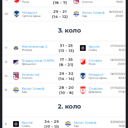
19:00
Рума
(18 - 7)
Апатин
29 - 21
18/10/2023
Младост
Халас Јожеф
20
20:00
Српска Црња
(14 - 12)
Ада
3. коло
31 - 25
07/10/2023
Железничар 2
Круле
11
16:30
Инђија
(13 - 13)
Сивац
17 - 35
06/10/2023
Граднулица ОЖРК
Словен
13
20:00
Зрењанин
(8 - 21)
Рума
29 - 32
08/10/2023
Апатин (ж)
Младост
14
16:00
Апатин
(14 - 14)
Српска Црња
28 - 20
07/10/2023
Халас Јожеф
Спартак
15
17:00
Ада
(10 - 8)
Дебељача
2. коло
34 - 29
30/09/2023
Круле
Халас Јожеф
6
14:30
Сивац
(17 - 11)
Ада