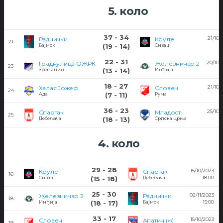
5. коло
37 - 34
21/10/
Раднички
Круле
21
1
Бајмок
(19 - 14)
Сивац
22 - 31
20/10/
Граднулица ОЖРК
Железничар 2
23
1
Зрењанин
(13 - 14)
Инђија
18 - 27
21/10/
Халас Јожеф
Словен
24
1
Ада
(7 - 11)
Рума
36 - 23
25/10/
Спартак
Младост
25
2
Дебељача
(18 - 13)
Српска Црња
4. коло
29 - 28
15/10/2023
Круле
Спартак
16
18:00
Сивац
(15 - 18)
Дебељача
25 - 30
02/11/2023
Железничар 2
Раднички
18
15:00
Инђија
(18 - 17)
Бајмок
33 - 17
15/10/2023
Словен
Апатин (ж)
19