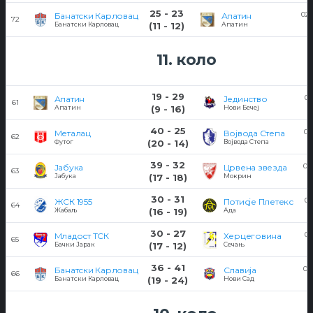
25 - 23
02/
Банатски Карловац
Апатин
72
Банатски Карловац
(11 - 12)
Апатин
11. коло
19 - 29
01
Апатин
Јединство
61
Апатин
(9 - 16)
Нови Бечеј
40 - 25
03
Металац
Војвода Степа
62
Футог
(20 - 14)
Војвода Степа
39 - 32
02
Јабука
Црвена звезда
63
Јабука
(17 - 18)
Мокрин
30 - 31
01
ЖСК 1955
Потисје Плетекс
64
Жабаљ
(16 - 19)
Ада
30 - 27
01
Младост ТСК
Херцеговина
65
Бачки Јарак
(17 - 12)
Сечањ
36 - 41
02
Банатски Карловац
Славија
66
Банатски Карловац
(19 - 24)
Нови Сад