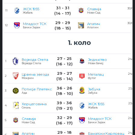
31 - 31
30/0
ЖСК 1955
Славија
11
Жабаљ
(14 - 17)
Нови Сад
29 - 29
30/0
Младост ТСК
Апатин
12
Бачки Јарак
(18 - 15)
Апатин
1. коло
27 - 25
24/0
Војвода Степа
Јединство
1
Војвода Степа
(16 - 12)
Нови Бечеј
29 - 27
24/0
Црвена звезда
Металац
2
Мокрин
(15 - 14)
Футог
36 - 26
23/0
Потисје Плетекс
Јабука
3
Ада
(18 - 10)
Јабука
39 - 36
23/0
Херцеговина
ЖСК 1955
4
Сечањ
(19 - 21)
Жабаљ
32 - 29
24/0
Славија
Младост ТСК
5
Нови Сад
(16 - 17)
Бачки Јарак
29 - 18
24/0
Апатин
Банатски Карловац
6