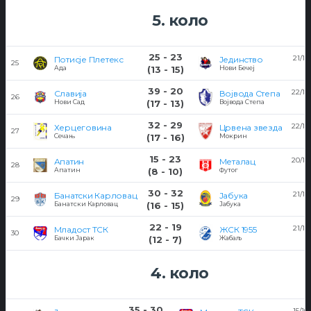
5. коло
25 - 23
21/10
Потисје Плетекс
Јединство
25
Ада
(13 - 15)
Нови Бечеј
39 - 20
22/10
Славија
Војвода Степа
26
Нови Сад
(17 - 13)
Војвода Степа
32 - 29
22/10
Херцеговина
Црвена звезда
27
Сечањ
(17 - 16)
Мокрин
15 - 23
20/10
Апатин
Металац
28
Апатин
(8 - 10)
Футог
30 - 32
21/10
Банатски Карловац
Јабука
29
Банатски Карловац
(16 - 15)
Јабука
22 - 19
21/10
Младост ТСК
ЖСК 1955
30
Бачки Јарак
(12 - 7)
Жабаљ
4. коло
35 - 30
15/10