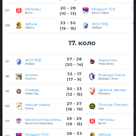
20 - 28
14
Металац
Младост ТСК
107
Футог
(10 - 13)
Бачки Јарак
33 - 30
13
Јабука
ЖСК 1955
108
Јабука
(19 - 15)
Жабаљ
17. коло
37 - 26
0
ЖСК 1955
Јединство
97
Жабаљ
(20 - 14)
Нови Бечеј
33 - 17
0
Апатин
Војвода Степа
98
Апатин
(17 - 9)
Војвода Степа
30 - 33
0
Славија
Црвена звезда
99
Нови Сад
(12 - 15)
Мокрин
27 - 37
0
Херцеговина
Потисје Плетекс
100
Сечањ
(16 - 19)
Ада
29 - 29
0
Банатски Карловац
Металац
101
Банатски Карловац
(19 - 15)
Футог
26 - 33
0
Младост ТСК
Јабука
102