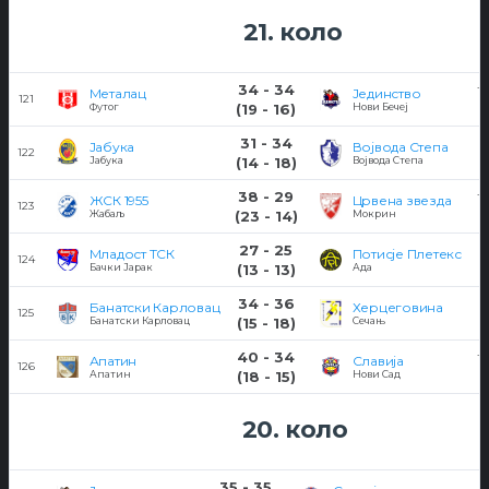
21. коло
34 - 34
14
Металац
Јединство
121
Футог
(19 - 16)
Нови Бечеј
31 - 34
1
Јабука
Војвода Степа
122
Јабука
(14 - 18)
Војвода Степа
38 - 29
12
ЖСК 1955
Црвена звезда
123
Жабаљ
(23 - 14)
Мокрин
27 - 25
1
Младост ТСК
Потисје Плетекс
124
Бачки Јарак
(13 - 13)
Ада
34 - 36
1
Банатски Карловац
Херцеговина
125
Банатски Карловац
(15 - 18)
Сечањ
40 - 34
14
Апатин
Славија
126
Апатин
(18 - 15)
Нови Сад
20. коло
35 - 35
0