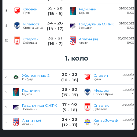
35 - 28
01/10/2023
Словен
Раднички
8
18:00
Рума
(18 - 9)
Бајмок
34 - 28
01/10/2023
Младост
Граднулица ОЖРК
9
16:00
Српска Црња
(14 - 17)
Зрењанин
32 - 21
30/09/2023
Спартак
Апатин (ж)
10
19:00
Дебељача
(16 - 7)
Апатин
1. коло
20 - 32
25/09/202
Железничар 2
Словен
2
21:0
Инђија
(10 - 16)
Рума
33 - 30
23/09/202
Раднички
Младост
3
19:0
Бајмок
(17 - 17)
Српска Црња
17 - 40
24/09/202
Граднулица ОЖРК
Спартак
4
12:0
Зрењанин
(5 - 16)
Дебељача
24 - 23
23/09/202
Апатин (ж)
Халас Јожеф
5
18:0
Апатин
(12 - 11)
Ада