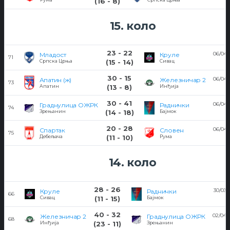
(16 - 8)
15. коло
23 - 22
06/04/
Младост
Круле
71
Српска Црња
(15 - 14)
Сивац
30 - 15
06/04/
Апатин (ж)
Железничар 2
73
Апатин
(13 - 8)
Инђија
30 - 41
06/04/
Граднулица ОЖРК
Раднички
74
Зрењанин
(14 - 18)
Бајмок
20 - 28
06/04/
Спартак
Словен
75
Дебељача
(11 - 10)
Рума
14. коло
28 - 26
30/03/
Круле
Раднички
66
Сивац
(11 - 15)
Бајмок
40 - 32
02/04/
Железничар 2
Граднулица ОЖРК
68
2
Инђија
(23 - 11)
Зрењанин