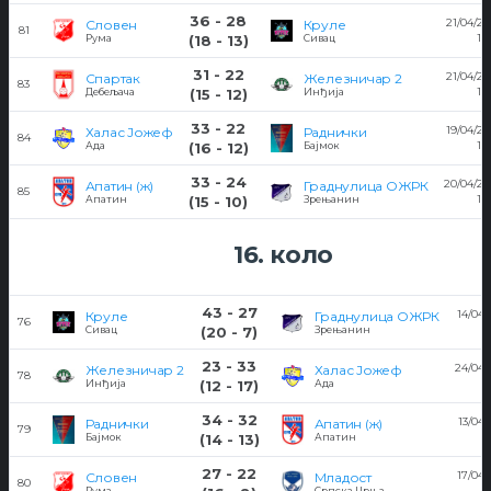
36 - 28
21/04/2
Словен
Круле
81
19
Рума
(18 - 13)
Сивац
31 - 22
21/04/2
Спартак
Железничар 2
83
18
Дебељача
(15 - 12)
Инђија
33 - 22
19/04/2
Халас Јожеф
Раднички
84
19
Ада
(16 - 12)
Бајмок
33 - 24
20/04/20
Апатин (ж)
Граднулица ОЖРК
85
17
Апатин
(15 - 10)
Зрењанин
16. коло
43 - 27
14/04/
Круле
Граднулица ОЖРК
76
Сивац
(20 - 7)
Зрењанин
23 - 33
24/04/
Железничар 2
Халас Јожеф
78
Инђија
(12 - 17)
Ада
34 - 32
13/04
Раднички
Апатин (ж)
79
Бајмок
(14 - 13)
Апатин
27 - 22
17/04/
Словен
Младост
80
Рума
Српска Црња