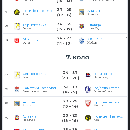
(15 - 13)
37 - 25
11
Потисје Плетекс
Апатин
46
Ада
(17 - 8)
Апатин
34 - 35
11
Херцеговина
Славија
47
Сечањ
(15 - 17)
Нови Сад
24 - 23
12/
Металац
ЖСК 1955
48
Футог
(11 - 10)
Жабаљ
7. коло
34 - 37
04
Херцеговина
Јединство
37
Сечањ
(20 - 20)
Нови Бечеј
32 - 19
04
Банатски Карловац
Војвода Степа
38
Банатски Карловац
(16 - 7)
Војвода Степа
27 - 29
05
Апатин
Црвена звезда
39
Апатин
(15 - 14)
Мокрин
26 - 29
05
Славија
Потисје Плетекс
40
Нови Сад
(13 - 16)
Ада
25 - 29
04