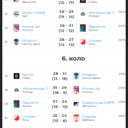
1
Зрењанин
(12 - 17)
Сивац
36 - 29
05/11/
Халас Јожеф
Железничар 2
33
1
Ада
(19 - 14)
Инђија
26 - 31
04/11/2
Апатин (ж)
Раднички
34
1
Апатин
(12 - 12)
Бајмок
28 - 27
05/11/
Младост
Словен
35
1
Српска Црња
(14 - 13)
Рума
6. коло
28 - 31
29/10/
Круле
Младост
26
1
Сивац
(13 - 18)
Српска Црња
35 - 26
29/10/
Железничар 2
Апатин (ж)
28
1
Инђија
(18 - 9)
Апатин
37 - 24
29/10/
Раднички
Граднулица ОЖРК
29
1
Бајмок
(16 - 13)
Зрењанин
25 - 24
28/10/
Словен
Спартак
30
2
Рума
(10 - 6)
Дебељача