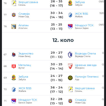
26 - 35
09/03
Херцеговина
Јабука
76
Сечањ
(16 - 17)
Јабука
30 - 34
10/03
Славија
ЖСК 1955
77
Нови Сад
(14 - 18)
Жабаљ
25 - 25
09/03
Апатин
Младост ТСК
78
Апатин
(13 - 11)
Бачки Јарак
12. коло
29 - 27
03/
Јединство
Војвода Степа
67
Нови Бечеј
(11 - 13)
Војвода Степа
30 - 25
02/
Металац
Црвена звезда
68
Футог
(14 - 14)
Мокрин
24 - 27
03/
Јабука
Потисје Плетекс
69
Јабука
(11 - 15)
Ада
36 - 24
02/
ЖСК 1955
Херцеговина
70
Жабаљ
(17 - 12)
Сечањ
32 - 28
02/
Младост ТСК
Славија
71
Бачки Јарак
(13 - 12)
Нови Сад