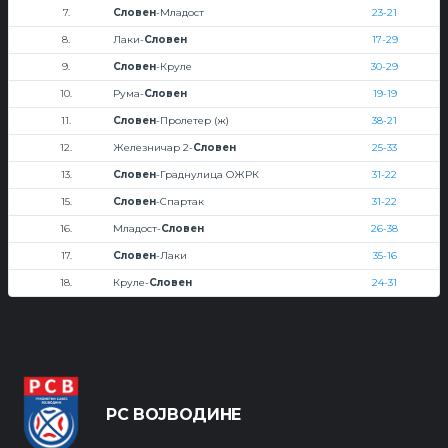
7.
Словен
-Младост
23-21
8.
Лаки-
Словен
17-29
9.
Словен
-Круле
30-29
10.
Рума-
Словен
19-19
11.
Словен
-Пролетер (ж)
38-21
12.
Железничар 2-
Словен
25-33
13.
Словен
-Граднулица ОЖРК
31-22
15.
Словен
-Спартак
31-22
16.
Младост-
Словен
26-38
17.
Словен
-Лаки
35-16
18.
Круле-
Словен
24-31
РС ВОЈВОДИНЕ