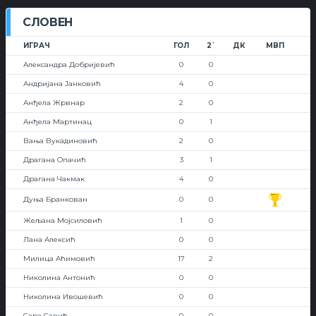
СЛОВЕН
ИГРАЧ
ГОЛ
2`
ДК
МВП
Александра Добријевић
0
0
Андријана Јанковић
4
0
Анђела Жрвнар
2
0
Анђела Мартинац
0
1
Вања Вукадиновић
2
0
Драгана Опачић
3
1
Драгана Чакмак
4
0
Дуња Бранкован
0
0
Жељана Мојсиловић
1
0
Лана Алексић
0
0
Милица Аћимовић
17
2
Николина Антонић
0
0
Николина Ивошевић
0
0
Сара Савић
0
0