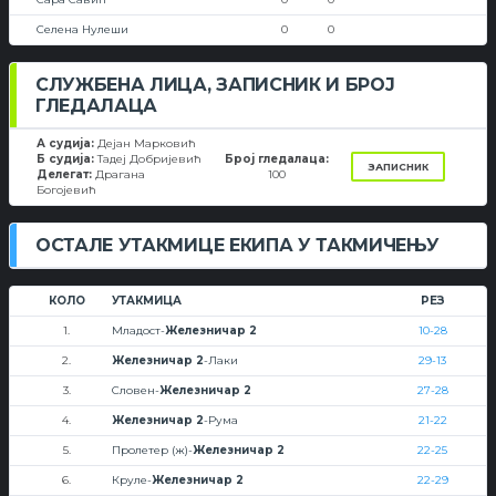
Селена Нулеши
0
0
СЛУЖБЕНА ЛИЦА, ЗАПИСНИК И БРОЈ
ГЛЕДАЛАЦА
А судија:
Дејан Марковић
Б судија:
Тадеј Добријевић
Број гледалаца:
ЗАПИСНИК
Делегат:
Драгана
100
Богојевић
ОСТАЛЕ УТАКМИЦЕ ЕКИПА У ТАКМИЧЕЊУ
КОЛО
УТАКМИЦА
РЕЗ
1.
Младост-
Железничар 2
10-28
2.
Железничар 2
-Лаки
29-13
3.
Словен-
Железничар 2
27-28
4.
Железничар 2
-Рума
21-22
5.
Пролетер (ж)-
Железничар 2
22-25
6.
Круле-
Железничар 2
22-29