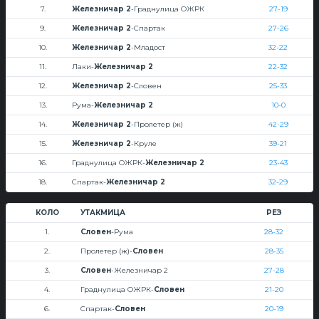
7.
Железничар 2
-Граднулица ОЖРК
27-19
9.
Железничар 2
-Спартак
27-26
10.
Железничар 2
-Младост
32-22
11.
Лаки-
Железничар 2
22-32
12.
Железничар 2
-Словен
25-33
13.
Рума-
Железничар 2
10-0
14.
Железничар 2
-Пролетер (ж)
42-29
15.
Железничар 2
-Круле
39-21
16.
Граднулица ОЖРК-
Железничар 2
23-43
18.
Спартак-
Железничар 2
32-29
КОЛО
УТАКМИЦА
РЕЗ
1.
Словен
-Рума
28-32
2.
Пролетер (ж)-
Словен
28-35
3.
Словен
-Железничар 2
27-28
4.
Граднулица ОЖРК-
Словен
21-20
6.
Спартак-
Словен
20-19