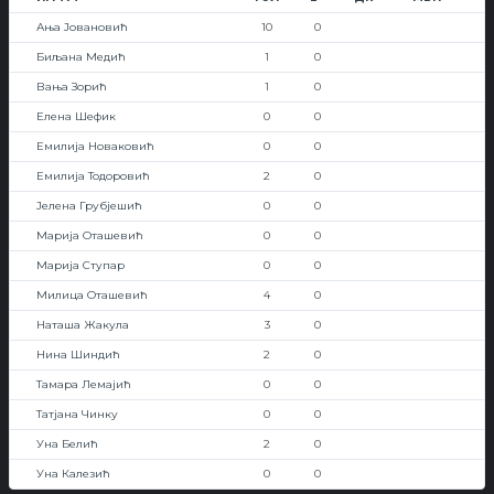
Ања Јовановић
10
0
Биљана Медић
1
0
Вања Зорић
1
0
Елена Шефик
0
0
Емилија Новаковић
0
0
Емилија Тодоровић
2
0
Јелена Грубјешић
0
0
Марија Оташевић
0
0
Марија Ступар
0
0
Милица Оташевић
4
0
Наташа Жакула
3
0
Нина Шиндић
2
0
Тамара Лемајић
0
0
Татјана Чинку
0
0
Уна Белић
2
0
Уна Калезић
0
0