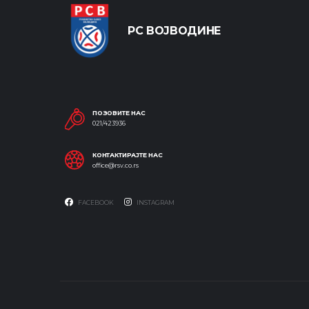
РС ВОЈВОДИНЕ
ПОЗОВИТЕ НАС
021/423936
КОНТАКТИРАЈТЕ НАС
office@rsv.co.rs
FACEBOOK
INSTAGRAM