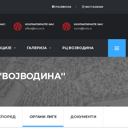
FACEBOOK
INSTAGRAM
НАС!
КОНТАКТИРАЈТЕ НАС
КОНТАКТИРАЈТЕ НАС
office@rsv.co.rs
rsvns@mts.rs
КЦИЈЕ
ГАЛЕРИЈА
РЦ ВОЈВОДИНА
'ВОЈВОДИНА''
СПОРЕД
ОРГАНИ ЛИГЕ
ДОКУМЕНТИ