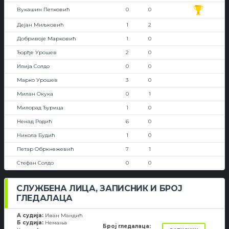
Вукашин Петковић
0
0
Дејан Миљковић
1
2
Добривоје Марковић
1
0
Ђорђе Урошев
2
0
Илија Солдо
0
0
Марко Урошев
3
0
Милан Окука
0
1
Милорад Ђурица
1
0
Ненад Родић
6
0
Никола Будић
1
0
Петар Обркнежевић
7
1
Стефан Солдо
0
0
СЛУЖБЕНА ЛИЦА, ЗАПИСНИК И БРОЈ
ГЛЕДАЛАЦА
А судија:
Иван Мандић
Б судија:
Немања
Број гледалаца: