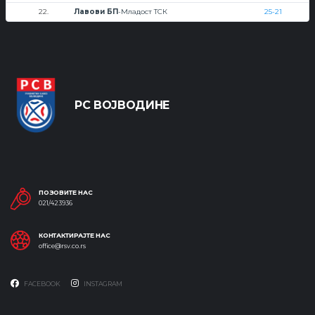
22.
Лавови БП
-Младост ТСК
25-21
РС ВОЈВОДИНЕ
ПОЗОВИТЕ НАС
021/423936
КОНТАКТИРАЈТЕ НАС
office@rsv.co.rs
FACEBOOK
INSTAGRAM