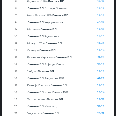
5.
Раднички 1958-
Лавови БП
29-35
6.
Лавови БП
-Потисје Плетекс
29-25
7.
Нова Пазова 1957-
Лавови БП
22-22
8.
Лавови БП
-Херцеговина
40-32
9.
Металац-
Лавови БП
27-34
10.
Лавови БП
-Јединство
24-20
11.
Младост ТСК-
Лавови БП
21-43
12.
Славија-
Лавови БП
27-24
13.
Банатски Карловац-
Лавови БП
31-39
14.
Лавови БП
-Војвода Степа
36-25
15.
Јабука-
Лавови БП
22-29
16.
Лавови БП
-Раднички 1958
41-23
17.
Потисје Плетекс-
Лавови БП
27-29
18.
Лавови БП
-Нова Пазова 1957
29-24
19.
Херцеговина-
Лавови БП
22-37
20.
Лавови БП
-Металац
32-23
21.
Јединство-
Лавови БП
29-31