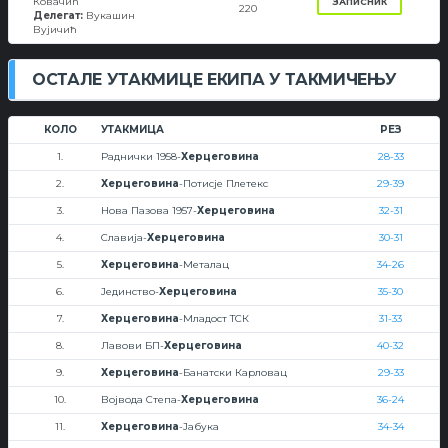
Ковачић
ЗАПИСНИК
220
Делегат:
Вукашин
Вујичић
ОСТАЛЕ УТАКМИЦЕ ЕКИПА У ТАКМИЧЕЊУ
КОЛО
УТАКМИЦА
РЕЗ
1.
Раднички 1958-
Херцеговина
28-33
2.
Херцеговина
-Потисје Плетекс
29-39
3.
Нова Пазова 1957-
Херцеговина
32-31
4.
Славија-
Херцеговина
30-31
5.
Херцеговина
-Металац
34-26
6.
Јединство-
Херцеговина
35-30
7.
Херцеговина
-Младост ТСК
31-33
8.
Лавови БП-
Херцеговина
40-32
9.
Херцеговина
-Банатски Карловац
29-33
10.
Војвода Степа-
Херцеговина
36-24
11.
Херцеговина
-Јабука
34-34