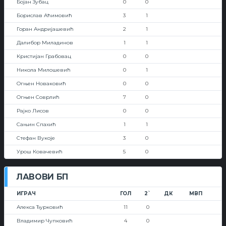
Бојан Зубац
0
0
Борислав Аћимовић
3
1
Горан Андријашевић
2
1
Далибор Миладинов
1
1
Кристијан Грабовац
0
0
Никола Милошевић
0
1
Огњен Новаковић
0
0
Огњен Соврлић
7
0
Рајко Лисов
0
0
Сањин Спахић
1
1
Стефан Вукоје
3
0
Урош Ковачевић
5
0
ЛАВОВИ БП
ИГРАЧ
ГОЛ
2`
ДК
МВП
Алекса Ђурковић
11
0
Владимир Чупковић
4
0