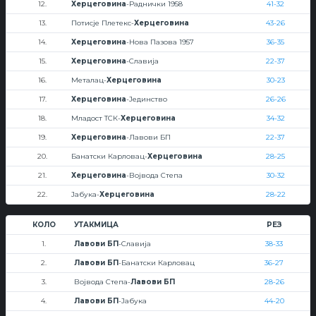
12.
Херцеговина
-Раднички 1958
41-32
13.
Потисје Плетекс-
Херцеговина
43-26
14.
Херцеговина
-Нова Пазова 1957
36-35
15.
Херцеговина
-Славија
22-37
16.
Металац-
Херцеговина
30-23
17.
Херцеговина
-Јединство
26-26
18.
Младост ТСК-
Херцеговина
34-32
19.
Херцеговина
-Лавови БП
22-37
20.
Банатски Карловац-
Херцеговина
28-25
21.
Херцеговина
-Војвода Степа
30-32
22.
Јабука-
Херцеговина
28-22
КОЛО
УТАКМИЦА
РЕЗ
1.
Лавови БП
-Славија
38-33
2.
Лавови БП
-Банатски Карловац
36-27
3.
Војвода Степа-
Лавови БП
28-26
4.
Лавови БП
-Јабука
44-20