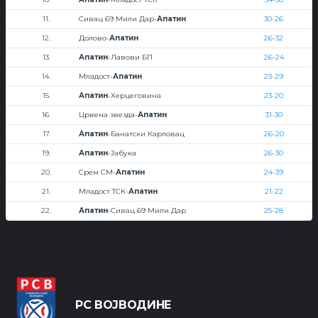
11.
Сивац 69 Мили Дар-
Апатин
30-26
12.
Долово-
Апатин
26-32
13.
Апатин
-Лавови БП
26-24
14.
Младост-
Апатин
23-29
15.
Апатин
-Херцеговина
23-20
16.
Црвена звезда-
Апатин
31-30
17.
Апатин
-Банатски Карловац
26-20
19.
Апатин
-Јабука
26-30
20.
Срем СМ-
Апатин
24-39
21.
Младост ТСК-
Апатин
21-22
22.
Апатин
-Сивац 69 Мили Дар
25-28
РС ВОЈВОДИНЕ