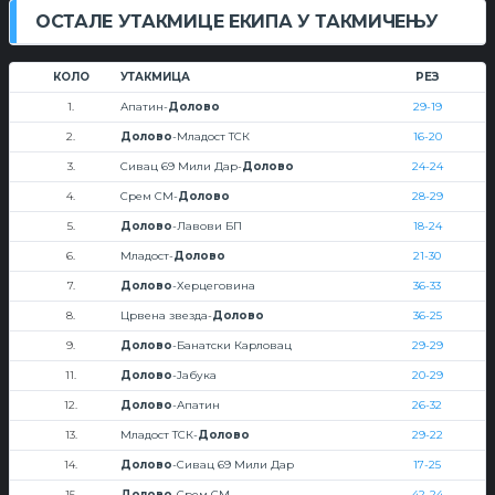
ОСТАЛЕ УТАКМИЦЕ ЕКИПА У ТАКМИЧЕЊУ
КОЛО
УТАКМИЦА
РЕЗ
1.
Апатин-
Долово
29-19
2.
Долово
-Младост ТСК
16-20
3.
Сивац 69 Мили Дар-
Долово
24-24
4.
Срем СМ-
Долово
28-29
5.
Долово
-Лавови БП
18-24
6.
Младост-
Долово
21-30
7.
Долово
-Херцеговина
36-33
8.
Црвена звезда-
Долово
36-25
9.
Долово
-Банатски Карловац
29-29
11.
Долово
-Јабука
20-29
12.
Долово
-Апатин
26-32
13.
Младост ТСК-
Долово
29-22
14.
Долово
-Сивац 69 Мили Дар
17-25
15.
Долово
-Срем СМ
42-24