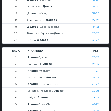
16.
Лавови БП-
Долово
39-30
17.
Долово
-Младост
34-28
18.
Херцеговина-
Долово
27-23
19.
Долово
-Црвена звезда
34-31
20.
Банатски Карловац-
Долово
29-29
22.
Јабука-
Долово
30-24
КОЛО
УТАКМИЦА
РЕЗ
1.
Апатин
-Долово
29-19
2.
Лавови БП-
Апатин
23-18
3.
Апатин
-Младост
41-21
4.
Херцеговина-
Апатин
25-23
5.
Апатин
-Црвена звезда
26-24
6.
Банатски Карловац-
Апатин
35-28
8.
Јабука-
Апатин
28-25
9.
Апатин
-Срем СМ
45-22
10.
Апатин
-Младост ТСК
34-30