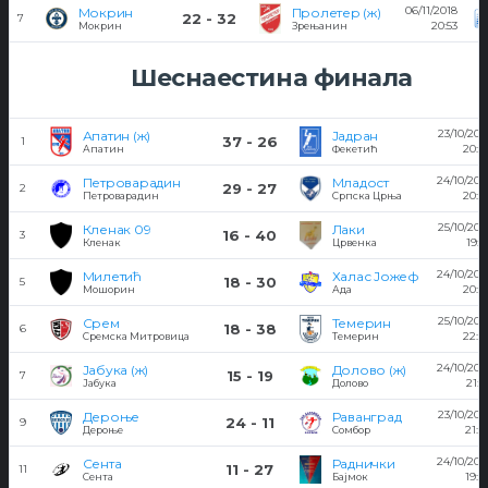
06/11/2018
Мокрин
Пролетер (ж)
22 - 32
7
20:53
Мокрин
Зрењанин
Шеснаестина финала
23/10/201
Апатин (ж)
Јадран
37 - 26
1
20:4
Апатин
Фекетић
24/10/201
Петроварадин
Младост
29 - 27
2
20:4
Петроварадин
Српска Црња
25/10/201
Кленак 09
Лаки
16 - 40
3
19:5
Кленак
Црвенка
24/10/201
Милетић
Халас Јожеф
18 - 30
5
20:4
Мошорин
Ада
25/10/201
Срем
Темерин
18 - 38
6
22:2
Сремска Митровица
Темерин
24/10/201
Јабука (ж)
Долово (ж)
15 - 19
7
21:2
Јабука
Долово
23/10/201
Дероње
Раванград
24 - 11
9
21:0
Дероње
Сомбор
24/10/201
Сента
Раднички
11 - 27
11
19:2
Сента
Бајмок