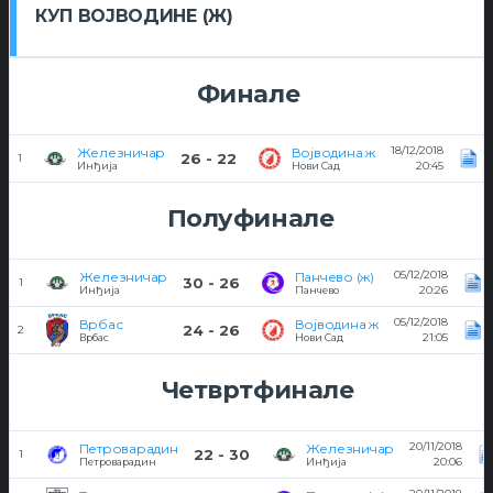
КУП ВОЈВОДИНЕ (Ж)
Финале
18/12/2018
Железничар
Војводина ж
26 - 22
1
20:45
Инђија
Нови Сад
Полуфинале
05/12/2018
Железничар
Панчево (ж)
30 - 26
1
20:26
Инђија
Панчево
05/12/2018
Врбас
Војводина ж
24 - 26
2
21:05
Врбас
Нови Сад
Четвртфинале
20/11/2018
Петроварадин
Железничар
22 - 30
1
20:06
Петроварадин
Инђија