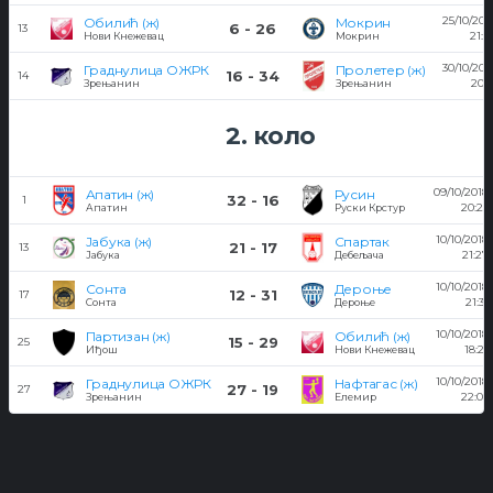
25/10/201
Обилић (ж)
Мокрин
6 - 26
13
21:0
Нови Кнежевац
Мокрин
30/10/201
Граднулица ОЖРК
Пролетер (ж)
16 - 34
14
20:3
Зрењанин
Зрењанин
2. коло
09/10/2018
Апатин (ж)
Русин
32 - 16
1
20:23
Апатин
Руски Крстур
10/10/2018
Јабука (ж)
Спартак
21 - 17
13
21:27
Јабука
Дебељача
10/10/2018
Сонта
Дероње
12 - 31
17
21:31
Сонта
Дероње
10/10/2018
Партизан (ж)
Обилић (ж)
15 - 29
25
18:21
Иђош
Нови Кнежевац
10/10/2018
Граднулица ОЖРК
Нафтагас (ж)
27 - 19
27
22:05
Зрењанин
Елемир