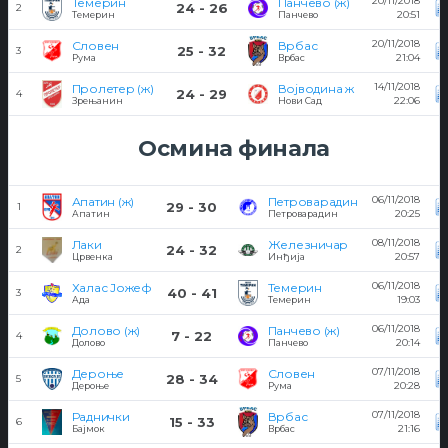
20/11/2018
Темерин
Панчево (ж)
24 - 26
2
20:51
Темерин
Панчево
20/11/2018
Словен
Врбас
25 - 32
3
21:04
Рума
Врбас
14/11/2018
Пролетер (ж)
Војводина ж
24 - 29
4
22:06
Зрењанин
Нови Сад
Осмина финала
06/11/2018
Апатин (ж)
Петроварадин
29 - 30
1
20:25
Апатин
Петроварадин
08/11/2018
Лаки
Железничар
24 - 32
2
20:57
Црвенка
Инђија
06/11/2018
Халас Јожеф
Темерин
40 - 41
3
19:03
Ада
Темерин
06/11/2018
Долово (ж)
Панчево (ж)
7 - 22
4
20:14
Долово
Панчево
07/11/2018
Дероње
Словен
28 - 34
5
20:28
Дероње
Рума
07/11/2018
Раднички
Врбас
15 - 33
6
21:16
Бајмок
Врбас