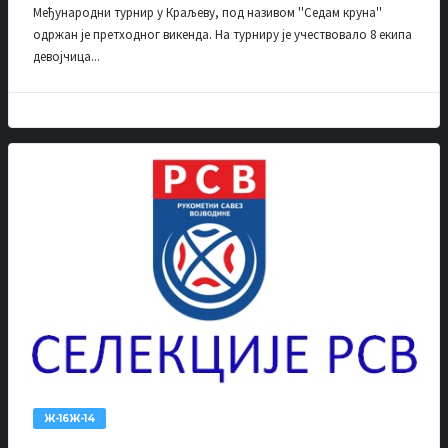
Међународни турнир у Краљеву, под називом ''Седам круна''
одржан је претходног викенда. На турниру је учествовало 8 екипа
девојчица...
Ж-16Ж-14