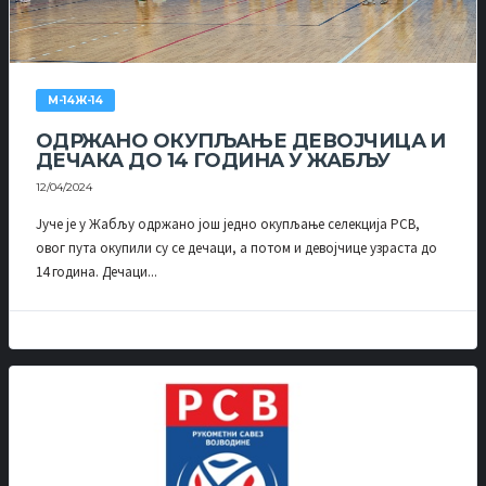
М-14Ж-14
ОДРЖАНО ОКУПЉАЊЕ ДЕВОЈЧИЦА И
ДЕЧАКА ДО 14 ГОДИНА У ЖАБЉУ
12/04/2024
Јуче је у Жабљу одржано још једно окупљање селекција РСВ,
овог пута окупили су се дечаци, а потом и девојчице узраста до
14 година. Дечаци...