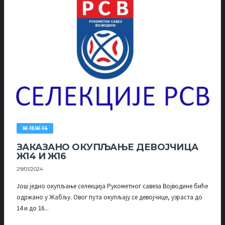
Ж-16Ж-14
ЗАКАЗАНО ОКУПЉАЊЕ ДЕВОЈЧИЦА
Ж14 И Ж16
29/01/2024
Још једно окупљање селекција Рукометног савеза Војводине биће
одржано у Жабљу. Овог пута окупљају се девојчице, узраста до
14 и до 16...