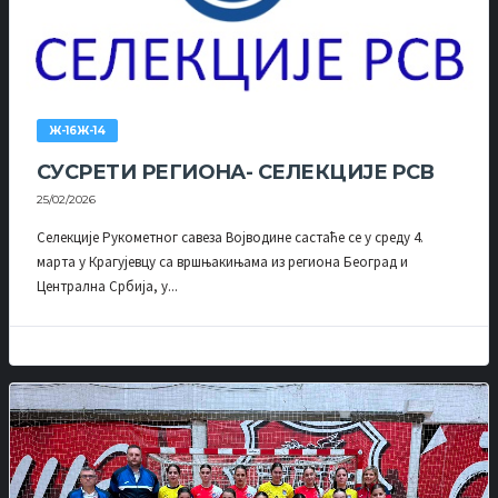
Ж-16Ж-14
СУСРЕТИ РЕГИОНА- СЕЛЕКЦИЈЕ РСВ
25/02/2026
Селекције Рукометног савеза Војводине састаће се у среду 4.
марта у Крагујевцу са вршњакињама из региона Београд и
Централна Србија, у...