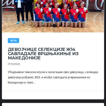
Ж-14
ДЕВОЈЧИЦЕ СЕЛЕКЦИЈЕ Ж14
САВЛАДАЛЕ ВРШЊАКИЊЕ ИЗ
МАКЕДОНИЈЕ
07/12/2025
Убедљивом тимском игром и залагањем свих девојчица, селекција
девојчица рођених 2010. и млађе савладала је вршњакиње из
Македоније и тиме...