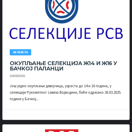
Ж-16Ж-14
ОКУПЉАЊЕ СЕЛЕКЦИЈА Ж14 И Ж16 У
БАЧКОЈ ПАЛАНЦИ
20/03/2025
Још једно окупљање девојчица, узраста до 14 и 16 година, у
селекцији Рукометног савеза Војводине, биће одржано 26.03.2025.
године у Бачкој...