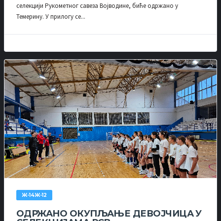
селекцији Рукометног савеза Војводине, биће одржано у
Темерину. У прилогу се...
Ж-14Ж-12
ОДРЖАНО ОКУПЉАЊЕ ДЕВОЈЧИЦА У