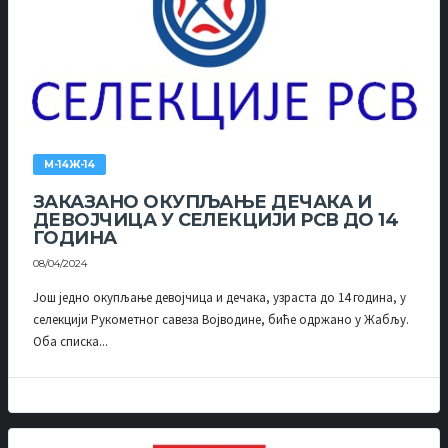
М-14Ж-14
ЗАКАЗАНО ОКУПЉАЊЕ ДЕЧАКА И
ДЕВОЈЧИЦА У СЕЛЕКЦИЈИ РСВ ДО 14
ГОДИНА
08/04/2024
Још једно окупљање девојчица и дечака, узраста до 14 година, у
селекцији Рукометног савеза Војводине, биће одржано у Жабљу.
Оба списка...