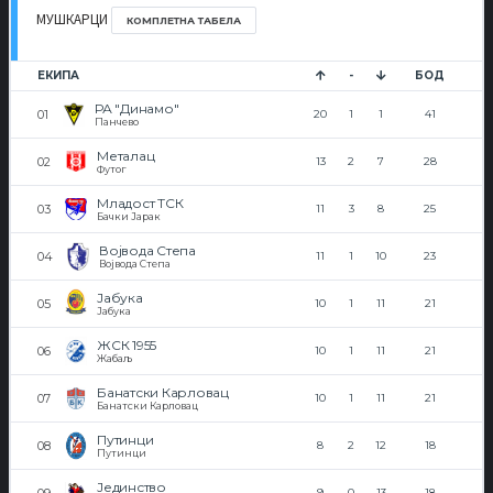
МУШКАРЦИ
КОМПЛЕТНА ТАБЕЛА
ЕКИПА
-
БОД
РА "Динамо"
20
1
1
41
Панчево
Металац
13
2
7
28
Футог
Младост ТСК
11
3
8
25
Бачки Јарак
Војвода Степа
11
1
10
23
Војвода Степа
Јабука
10
1
11
21
Јабука
ЖСК 1955
10
1
11
21
Жабаљ
Банатски Карловац
10
1
11
21
Банатски Карловац
Путинци
8
2
12
18
Путинци
Јединство
9
0
13
18