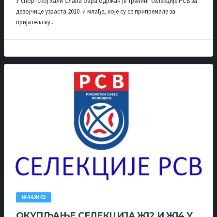
У спортској хали Слана бара одржан је тренинг селекције РСВ за
девојчице узраста 2010. и млађе, које су се припремале за
пријатељску...
Ж-14Ж-12
ОКУПЉАЊЕ СЕЛЕКЦИЈА Ж12 И Ж14 У