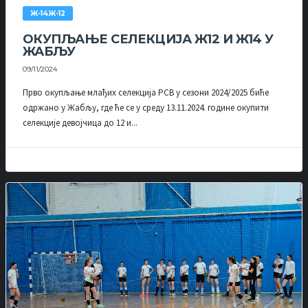
Ж-14Ж-12
ОКУПЉАЊЕ СЕЛЕКЦИЈА Ж12 И Ж14 У
ЖАБЉУ
09/11/2024
Прво окупљање млађих селекција РСВ у сезони 2024/2025 биће
одржано у Жабљу, где ће се у среду 13.11.2024. године окупити
селекције девојчица до 12 и...