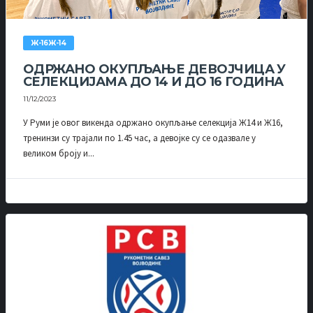
Ж-16Ж-14
ОДРЖАНО ОКУПЉАЊЕ ДЕВОЈЧИЦА У
СЕЛЕКЦИЈАМА ДО 14 И ДО 16 ГОДИНА
11/12/2023
У Руми је овог викенда одржано окупљање селекција Ж14 и Ж16,
тренинзи су трајали по 1.45 час, а девојке су се одазвале у
великом броју и...