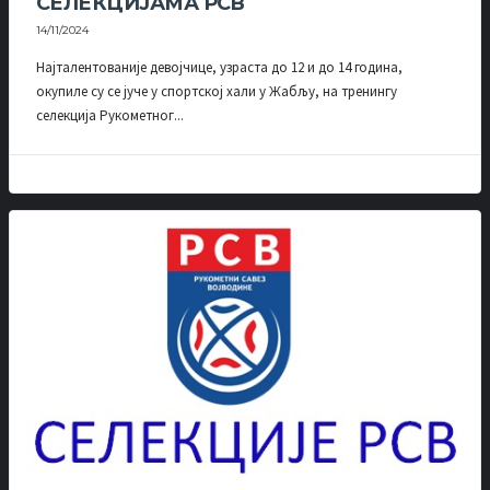
СЕЛЕКЦИЈАМА РСВ
14/11/2024
Најталентованије девојчице, узраста до 12 и до 14 година,
окупиле су се јуче у спортској хали у Жабљу, на тренингу
селекција Рукометног...