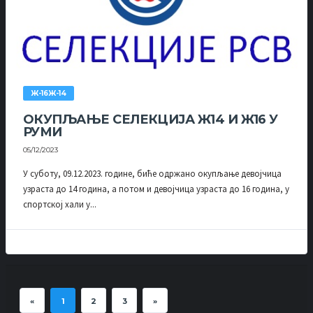
Ж-16Ж-14
ОКУПЉАЊЕ СЕЛЕКЦИЈА Ж14 И Ж16 У
РУМИ
05/12/2023
У суботу, 09.12.2023. године, биће одржано окупљање девојчица
узраста до 14 година, а потом и девојчица узраста до 16 година, у
спортској хали у...
«
1
2
3
»