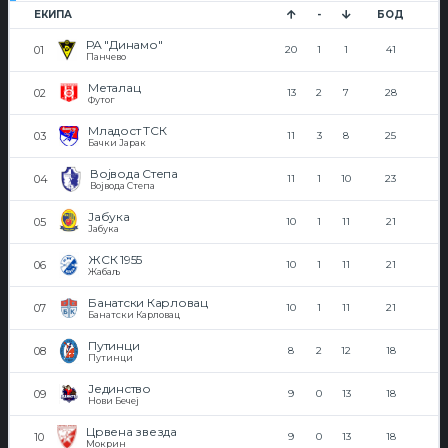
ЕКИПА
-
БОД
РА "Динамо"
20
1
1
41
Панчево
Металац
13
2
7
28
Футог
Младост ТСК
11
3
8
25
Бачки Јарак
Војвода Степа
11
1
10
23
Војвода Степа
Јабука
10
1
11
21
Јабука
ЖСК 1955
10
1
11
21
Жабаљ
Банатски Карловац
10
1
11
21
Банатски Карловац
Путинци
8
2
12
18
Путинци
Јединство
9
0
13
18
Нови Бечеј
Црвена звезда
9
0
13
18
Мокрин