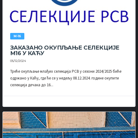
М-16
ЗАКАЗАНО ОКУПЉАЊЕ СЕЛЕКЦИЈЕ
М16 У КАЋУ
05/12/2024
Треће окупљање млађих селекција РСВ у сезони 2024/2025 биће
одржано у Каћу, где ће се у недељу 08.12.2024. године окупити
селекција дечака до 16...