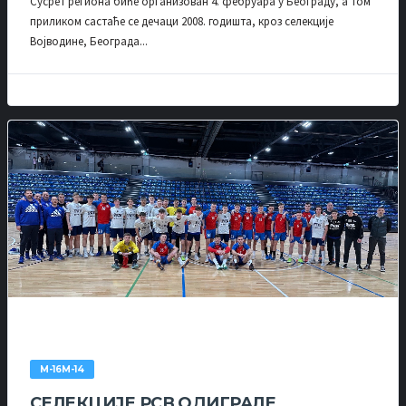
Сусрет региона биће организован 4. фебруара у Београду, а том
приликом састаће се дечаци 2008. годишта, кроз селекције
Војводине, Београда...
М-16М-14
СЕЛЕКЦИЈЕ РСВ ОДИГРАЛЕ