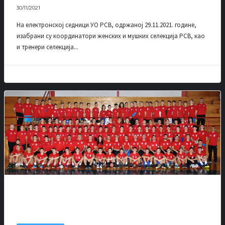
30/11/2021
На електронској седници УО РСВ, одржаној 29.11.2021. године,
изабрани су координатори женских и мушких селекција РСВ, као
и тренери селекција...