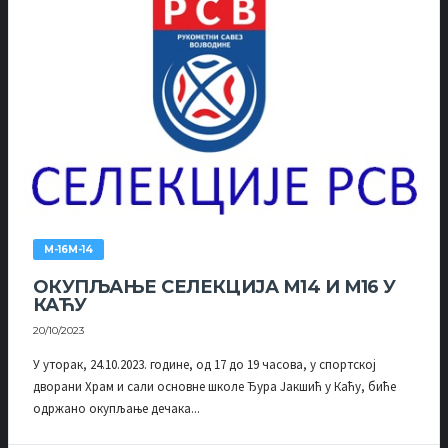
М-16М-14
ОКУПЉАЊЕ СЕЛЕКЦИЈА М14 И М16 У
КАЋУ
20/10/2023
У уторак, 24.10.2023. године, од 17 до 19 часова, у спортској
дворани Храм и сали основне школе Ђура Јакшић у Каћу, биће
одржано окупљање дечака...