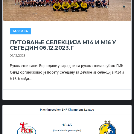
М-16М-14
ПУТОВАЊЕ СЕЛЕКЦИЈА М14 И М16 У
СЕГЕДИН 06.12.2023.Г
07/12/2023
Рукометни савез Војводине у сарадњи са рукометним клубом ПИК
Сегед организовао је посету Сегедину за дечаке из селекција М14 и
М16. Млађи...