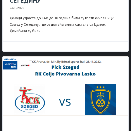
СЕГЕДИНУ
24/11/2022
Дечаци узраста до 14 и до 16 година били су гости екипе Пицк
Сзегед у Сегедину, где се домаћа екипа састала са Цељем.
Домаћини су били...