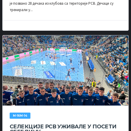
је позвано 28 дечака из клубова са територије РСВ. Дечаци су
тренирали у...
М-16М-14
СЕЛЕКЦИЈЕ РСВ УЖИВАЛЕ У ПОСЕТИ