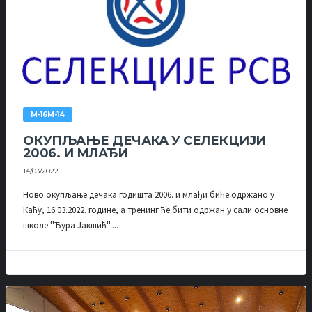
М-16М-14
ОКУПЉАЊЕ ДЕЧАКА У СЕЛЕКЦИЈИ
2006. И МЛАЂИ
14/03/2022
Ново окупљање дечака годишта 2006. и млађи биће одржано у
Каћу, 16.03.2022. године, а тренинг ће бити одржан у сали основне
школе ''Ђура Јакшић''....