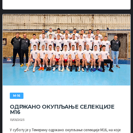
М-16
ОДРЖАНО ОКУПЉАЊЕ СЕЛЕКЦИЈЕ
М16
13/03/2023
У суботу је у Темерину одржано окупљање селекције М16, на које