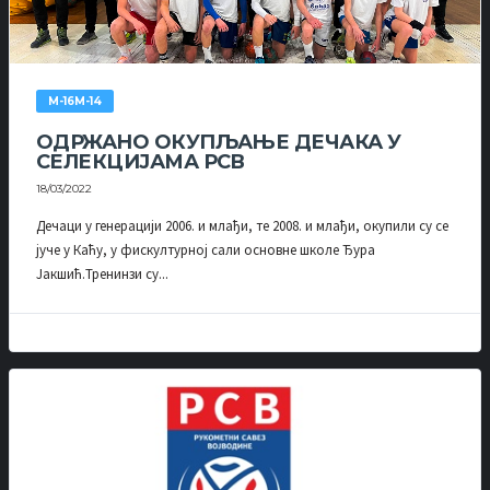
М-16М-14
ОДРЖАНО ОКУПЉАЊЕ ДЕЧАКА У
СЕЛЕКЦИЈАМА РСВ
18/03/2022
Дечаци у генерацији 2006. и млађи, те 2008. и млађи, окупили су се
јуче у Каћу, у фискултурној сали основне школе Ђура
Јакшић.Тренинзи су...