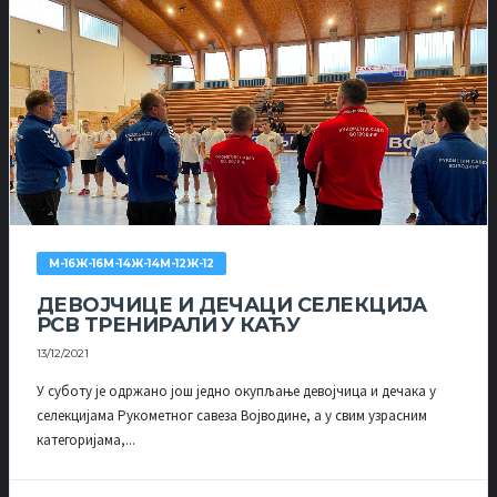
М-16Ж-16М-14Ж-14М-12Ж-12
ДЕВОЈЧИЦЕ И ДЕЧАЦИ СЕЛЕКЦИЈА
РСВ ТРЕНИРАЛИ У КАЋУ
13/12/2021
У суботу је одржано још једно окупљање девојчица и дечака у
селекцијама Рукометног савеза Војводине, а у свим узрасним
категоријама,...