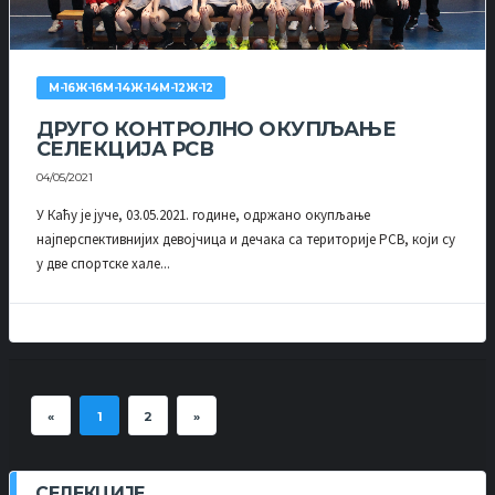
М-16Ж-16М-14Ж-14М-12Ж-12
ДРУГО КОНТРОЛНО ОКУПЉАЊЕ
СЕЛЕКЦИЈА РСВ
04/05/2021
У Каћу је јуче, 03.05.2021. године, одржано окупљање
најперспективнијих девојчица и дечака са територије РСВ, који су
у две спортске хале...
«
1
2
»
СЕЛЕКЦИЈЕ