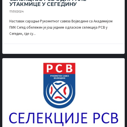
УТАКМИЦЕ У СЕГЕДИНУ
17/01/2024
Наставак сарадње Рукометног савеза Војводине са Академијом
ПИК Сегед обележен је још једним одласком селекција РСВ у
Сегедин, где су...