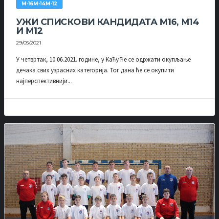
М-16М-14М-12
УЖИ СПИСКОВИ КАНДИДАТА М16, М14
И М12
29/05/2021
У четвртак, 10.06.2021. године, у Каћу ће се одржати окупљање
дечака свих узрасних категорија. Тог дана ће се окупити
најперспективнији...