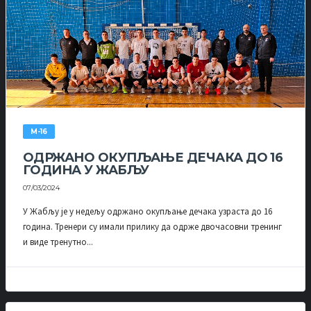
М-16
ОДРЖАНО ОКУПЉАЊЕ ДЕЧАКА ДО 16
ГОДИНА У ЖАБЉУ
07/03/2024
У Жабљу је у недељу одржано окупљање дечака узраста до 16
година. Тренери су имали прилику да одрже двочасовни тренинг
и виде тренутно...