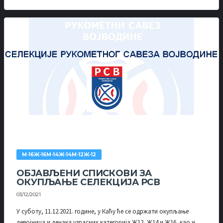
М-16Ж-16М-14Ж-14М-12Ж-12
ОБЈАВЉЕНИ СПИСКОВИ ЗА
ОКУПЉАЊЕ СЕЛЕКЦИЈА РСВ
03/12/2021
У суботу, 11.12.2021. године, у Каћу ће се одржати окупљање
девојчица и дечака узрасних категорија Ж12, Ж14 и Ж16, као и