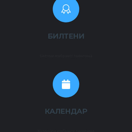
БИЛТЕНИ
Билтени изабраног такмичења
КАЛЕНДАР
Календари изабраног такмичења