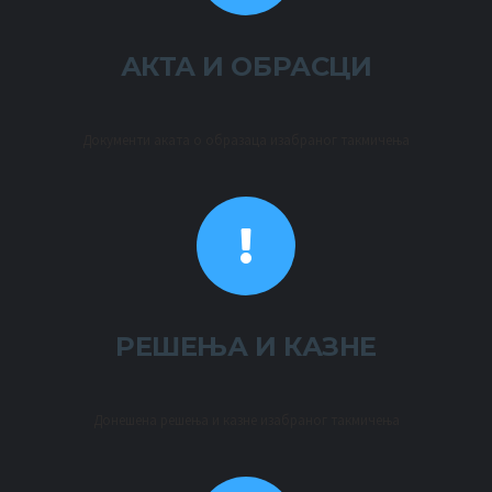
АКТА И ОБРАСЦИ
Документи аката о образаца изабраног такмичења
РЕШЕЊА И КАЗНЕ
Донешена решења и казне изабраног такмичења