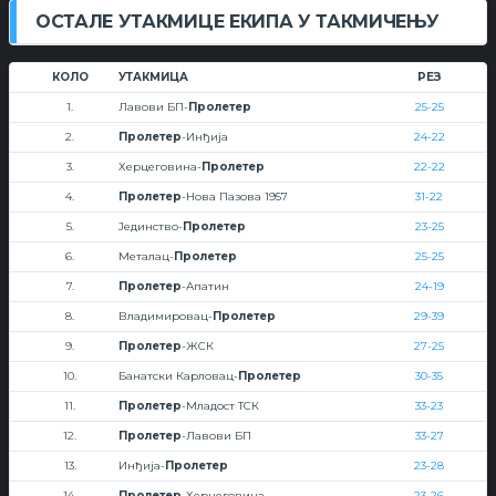
ОСТАЛЕ УТАКМИЦЕ ЕКИПА У ТАКМИЧЕЊУ
КОЛО
УТАКМИЦА
РЕЗ
1.
Лавови БП-
Пролетер
25-25
2.
Пролетер
-Инђија
24-22
3.
Херцеговина-
Пролетер
22-22
4.
Пролетер
-Нова Пазова 1957
31-22
5.
Јединство-
Пролетер
23-25
6.
Металац-
Пролетер
25-25
7.
Пролетер
-Апатин
24-19
8.
Владимировац-
Пролетер
29-39
9.
Пролетер
-ЖСК
27-25
10.
Банатски Карловац-
Пролетер
30-35
11.
Пролетер
-Младост ТСК
33-23
12.
Пролетер
-Лавови БП
33-27
13.
Инђија-
Пролетер
23-28
14.
Пролетер
-Херцеговина
23-26