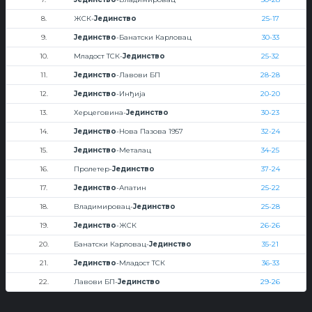
8.
ЖСК-
Јединство
25-17
9.
Јединство
-Банатски Карловац
30-33
10.
Младост ТСК-
Јединство
25-32
11.
Јединство
-Лавови БП
28-28
12.
Јединство
-Инђија
20-20
13.
Херцеговина-
Јединство
30-23
14.
Јединство
-Нова Пазова 1957
32-24
15.
Јединство
-Металац
34-25
16.
Пролетер-
Јединство
37-24
17.
Јединство
-Апатин
25-22
18.
Владимировац-
Јединство
25-28
19.
Јединство
-ЖСК
26-26
20.
Банатски Карловац-
Јединство
35-21
21.
Јединство
-Младост ТСК
36-33
22.
Лавови БП-
Јединство
29-26