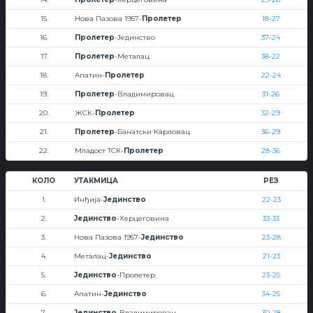
15.
Нова Пазова 1957-
Пролетер
18-27
16.
Пролетер
-Јединство
37-24
17.
Пролетер
-Металац
38-22
18.
Апатин-
Пролетер
22-24
19.
Пролетер
-Владимировац
31-26
20.
ЖСК-
Пролетер
32-29
21.
Пролетер
-Банатски Карловац
36-29
22.
Младост ТСК-
Пролетер
28-36
КОЛО
УТАКМИЦА
РЕЗ
1.
Инђија-
Јединство
22-23
2.
Јединство
-Херцеговина
33-33
3.
Нова Пазова 1957-
Јединство
23-28
4.
Металац-
Јединство
21-23
5.
Јединство
-Пролетер
23-25
6.
Апатин-
Јединство
34-25
7.
Јединство
-Владимировац
30-28