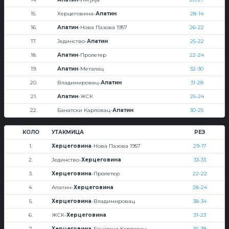
15.
Херцеговина-
Апатин
28-14
16.
Апатин
-Нова Пазова 1957
26-22
17.
Јединство-
Апатин
25-22
18.
Апатин
-Пролетер
22-24
19.
Апатин
-Металац
32-30
20.
Владимировац-
Апатин
31-28
21.
Апатин
-ЖСК
25-24
22.
Банатски Карловац-
Апатин
30-25
КОЛО
УТАКМИЦА
РЕЗ
1.
Херцеговина
-Нова Пазова 1957
29-17
2.
Јединство-
Херцеговина
33-33
3.
Херцеговина
-Пролетер
22-22
4.
Апатин-
Херцеговина
28-24
5.
Херцеговина
-Владимировац
38-34
6.
ЖСК-
Херцеговина
31-23
7.
Херцеговина
-Банатски Карловац
36-38