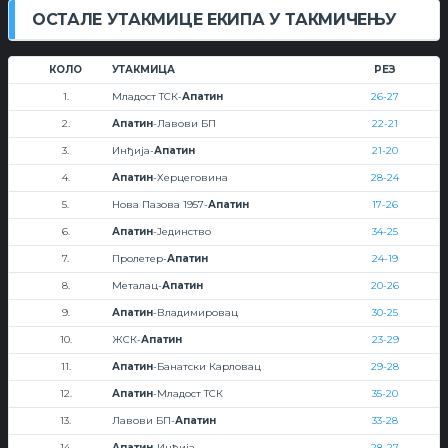
ОСТАЛЕ УТАКМИЦЕ ЕКИПА У ТАКМИЧЕЊУ
КОЛО
УТАКМИЦА
РЕЗ
1.
Младост ТСК-
Апатин
26-27
2.
Апатин
-Лавови БП
22-21
3.
Инђија-
Апатин
21-20
4.
Апатин
-Херцеговина
28-24
5.
Нова Пазова 1957-
Апатин
17-26
6.
Апатин
-Јединство
34-25
7.
Пролетер-
Апатин
24-19
8.
Металац-
Апатин
20-26
9.
Апатин
-Владимировац
30-25
10.
ЖСК-
Апатин
23-29
11.
Апатин
-Банатски Карловац
29-28
12.
Апатин
-Младост ТСК
35-20
13.
Лавови БП-
Апатин
33-28
14.
Апатин
-Инђија
28-27