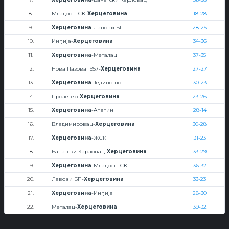
8.
Младост ТСК-
Херцеговина
18-28
9.
Херцеговина
-Лавови БП
28-25
10.
Инђија-
Херцеговина
34-36
11.
Херцеговина
-Металац
37-35
12.
Нова Пазова 1957-
Херцеговина
27-27
13.
Херцеговина
-Јединство
30-23
14.
Пролетер-
Херцеговина
23-26
15.
Херцеговина
-Апатин
28-14
16.
Владимировац-
Херцеговина
30-28
17.
Херцеговина
-ЖСК
31-23
18.
Банатски Карловац-
Херцеговина
33-29
19.
Херцеговина
-Младост ТСК
36-32
20.
Лавови БП-
Херцеговина
33-23
21.
Херцеговина
-Инђија
28-30
22.
Металац-
Херцеговина
39-32