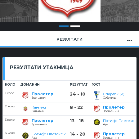
РЕЗУЛТАТИ
РЕЗУЛТАТИ УТАКМИЦА
КОЛО
ДОМАЋИН
РЕЗУЛТАТ
ГОСТ
1.коло
24 - 10
Пролетер
Спартак (м)
Зрењанин
Суботица
2.коло
8 - 22
Кањижа
Пролетер
Кањижа
Зрењанин
3.коло
13 - 18
Пролетер
Потисје Плетекс
Зрењанин
Ада
4.коло
14 - 20
Потисје Плетекс 2
Пролетер
Ада
Зрењанин