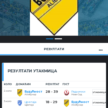
РЕЗУЛТАТИ
РЕЗУЛТАТИ УТАКМИЦА
КОЛО
ДОМАЋИН
РЕЗУЛТАТ
ГОСТ
2.коло
28 - 39
Будућност
Раднички
УТАКМИЦА
Алибунар
Нови Сад
3.коло
18 - 29
Црепаја
Будућност
УТАКМИЦА
Црепаја
Алибунар