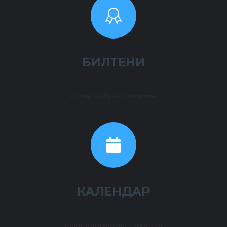
БИЛТЕНИ
Билтени изабраног такмичења
КАЛЕНДАР
Календари изабраног такмичења