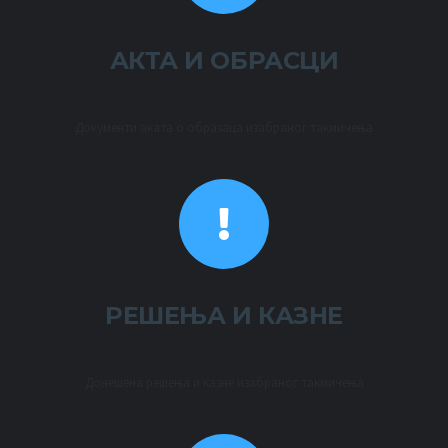
АКТА И ОБРАСЦИ
Документи аката о образаца изабраног такмичења
РЕШЕЊА И КАЗНЕ
Донешена решења и казне изабраног такмичења