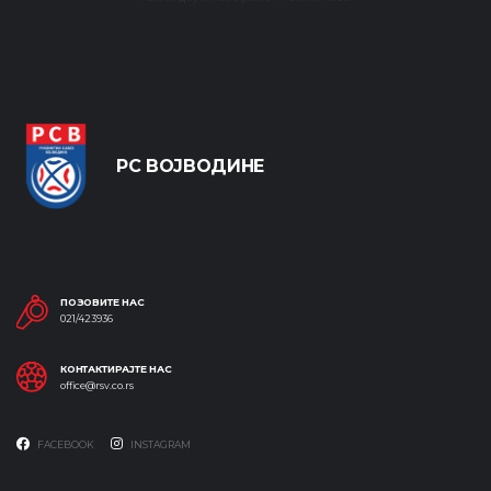
РС ВОЈВОДИНЕ
ПОЗОВИТЕ НАС
021/423936
КОНТАКТИРАЈТЕ НАС
office@rsv.co.rs
FACEBOOK
INSTAGRAM