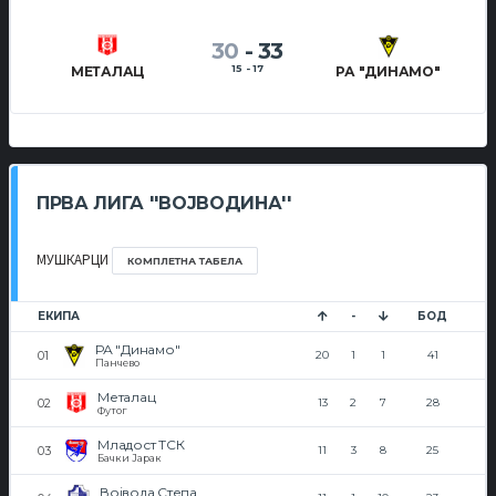
30
-
33
15 - 17
МЕТАЛАЦ
РА "ДИНАМО"
ПРВА ЛИГА ''ВОЈВОДИНА''
МУШКАРЦИ
КОМПЛЕТНА ТАБЕЛА
ЕКИПА
-
БОД
РА "Динамо"
20
1
1
41
Панчево
Металац
13
2
7
28
Футог
Младост ТСК
11
3
8
25
Бачки Јарак
Војвода Степа