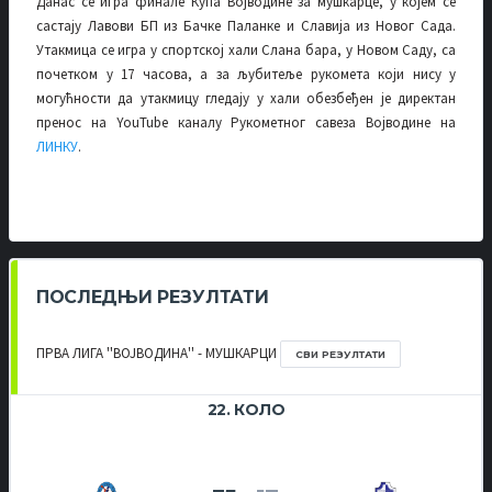
Данас се игра финале Купа Војводине за мушкарце, у којем се
састају Лавови БП из Бачке Паланке и Славија из Новог Сада.
Утакмица се игра у спортској хали Слана бара, у Новом Саду, са
почетком у 17 часова, а за љубитеље рукомета који нису у
могућности да утакмицу гледају у хали обезбеђен је директан
пренос на YouTube каналу Рукометног савеза Војводине на
ЛИНКУ
.
ПОСЛЕДЊИ РЕЗУЛТАТИ
ПРВА ЛИГА ''ВОЈВОДИНА'' - МУШКАРЦИ
СВИ РЕЗУЛТАТИ
22. КОЛО