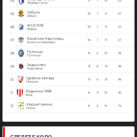
11
1
10
23
Војвода Степа
Јабука
10
1
11
21
Јабука
ЖСК 1955
10
1
11
21
Жабаљ
Банатски Карловац
10
1
11
21
Банатски Карловац
Путинци
8
2
12
18
Путинци
Јединство
9
0
13
18
Нови Бечеј
Црвена звезда
9
0
13
18
Мокрин
Раднички 1958
6
4
12
16
Шид
Херцеговина
6
2
14
14
Сечањ