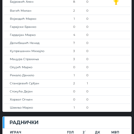
Бајровић Ален
8
0
Вагић Милан
2
0
Војводић Марко
1
0
Гарајски Бранко
0
0
Гардијан Марко
4
0
Делибашић Ненад
7
0
Купрешанин Михајло
3
0
Мацура Страхиња
3
0
Олујић Марко
0
0
Рикало Данило
1
0
Станојевић Срђан
2
1
Стокућа Дејан
0
0
Хорват Огњен
0
0
Швељо Марко
1
0
РАДНИЧКИ
ИГРАЧ
ГОЛ
2`
ДК
МВП