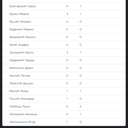
Благојевић Урош
0
1
Брзак Марко
3
1
Вучић Миљан
4
0
Ердевик Марко
2
0
Зељковић Филип
0
0
Илић Андреј
4
0
Јанковић Крсто
3
1
Јордовић Тадија
0
0
Каћански Дејан
0
0
Костић Петар
0
0
Лакетић Душан
5
0
Матић Реља
1
1
Панић Милорад
1
0
Плећаш Лука
0
2
Ратковић Немања
0
1
Шалиначки Игор
1
0