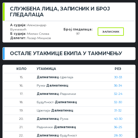
СЛУЖБЕНА ЛИЦА, ЗАПИСНИК И БРОЈ
ГЛЕДАЛАЦА
А судија:
Александар
Вукчевић
Број гледалаца:
ЗАПИСНИК
Б судија:
Милан Слива
97
Делегат:
Лазар Мишков
ОСТАЛЕ УТАКМИЦЕ ЕКИПА У ТАКМИЧЕЊУ
КОЛО
УТАКМИЦА
РЕЗ
15.
Далматинац
-Црепаја
30-33
16.
Рума-
Далматинац
36-34
17.
Далматинац
-Раднички
32-24
18.
Будућност-
Далматинац
32-30
19.
Црепаја-
Далматинац
31-32
20.
Далматинац
-Рума
40-30
21.
Раднички-
Далматинац
36-25
22.
Далматинац
-Будућност
28-30