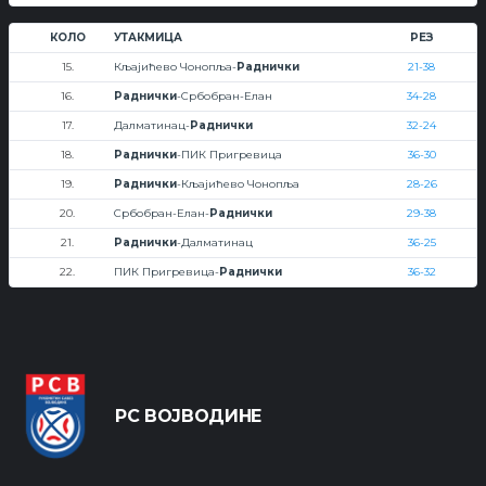
КОЛО
УТАКМИЦА
РЕЗ
15.
Кљајићево Чонопља-
Раднички
21-38
16.
Раднички
-Србобран-Елан
34-28
17.
Далматинац-
Раднички
32-24
18.
Раднички
-ПИК Пригревица
36-30
19.
Раднички
-Кљајићево Чонопља
28-26
20.
Србобран-Елан-
Раднички
29-38
21.
Раднички
-Далматинац
36-25
22.
ПИК Пригревица-
Раднички
36-32
РС ВОЈВОДИНЕ