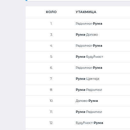
КОЛО
УТАКМИЦА
1.
Раднички-
Рума
3.
Рума
-Долово
4.
Раднички-
Рума
5.
Рума
-Будућност
6.
Раднички-
Рума
7.
Рума
-Црепаја
8.
Рума
-Раднички
10.
Долово-
Рума
11.
Рума
-Раднички
12.
Будућност-
Рума