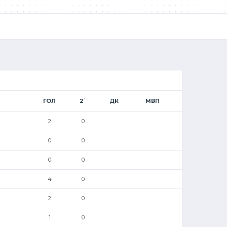
ГОЛ
2`
ДК
МВП
2
0
0
0
0
0
4
0
2
0
1
0