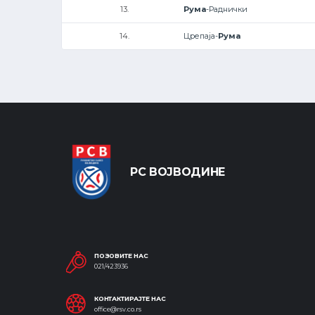
13.
Рума
-Раднички
14.
Црепаја-
Рума
РС ВОЈВОДИНЕ
ПОЗОВИТЕ НАС
021/423936
КОНТАКТИРАЈТЕ НАС
office@rsv.co.rs