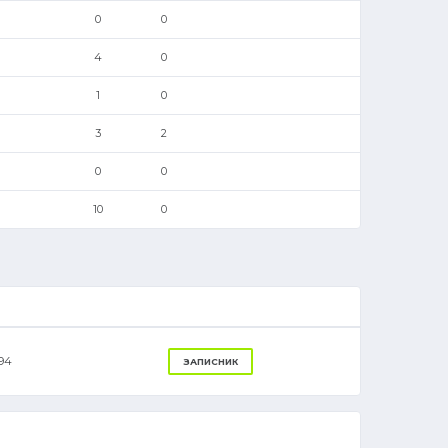
0
0
4
0
1
0
3
2
0
0
10
0
94
ЗАПИСНИК