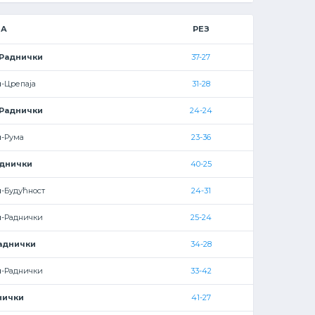
ЦА
РЕЗ
Раднички
37-27
и
-Црепаја
31-28
Раднички
24-24
и
-Рума
23-36
днички
40-25
и
-Будућност
24-31
и
-Раднички
25-24
аднички
34-28
и
-Раднички
33-42
нички
41-27