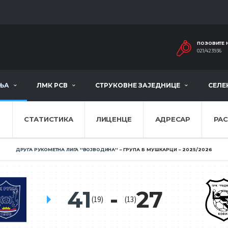
ПОЗОВИТЕ 
021/423936
ЊА
ЛМК РСВ
СТРУКОВНЕ ЗАЈЕДНИЦЕ
СЕЛЕ
Е
СТАТИСТИКА
ЛИЦЕНЦЕ
АДРЕСАР
РА
ДРУГА РУКОМЕТНА ЛИГА ''ВОЈВОДИНА''
ГРУПА Б МУШКАРЦИ
2025/2026
41
27
(19)
(13)