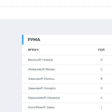
РУМА
ИГРАЧ
ГОЛ
Босанчић Никола
0
Живановић Вељко
2
Јовановић Милош
8
Јовановић Михајло
0
Максимовић Михаило
4
Милићевић Јован
1