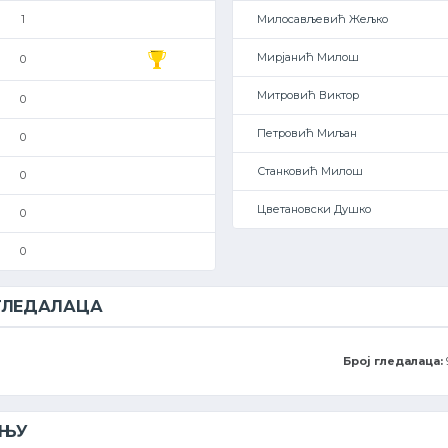
1
Милосављевић Жељко
Мирјанић Милош
0
Митровић Виктор
0
Петровић Миљан
0
Станковић Милош
0
Цветановски Душко
0
0
 ГЛЕДАЛАЦА
Број гледалаца:
ЕЊУ