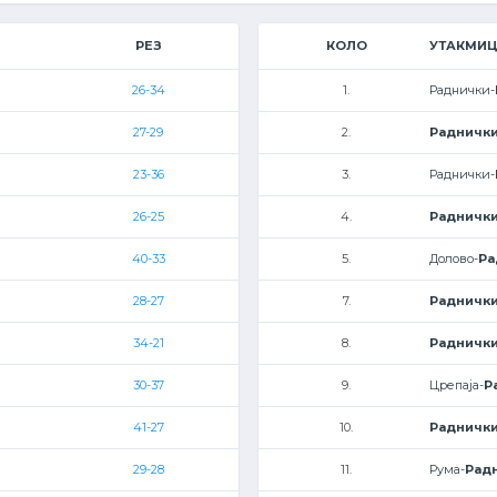
РЕЗ
КОЛО
УТАКМИ
26-34
1.
Раднички-
27-29
2.
Радничк
23-36
3.
Раднички-
26-25
4.
Радничк
40-33
5.
Долово-
Ра
28-27
7.
Радничк
34-21
8.
Радничк
30-37
9.
Црепаја-
Р
41-27
10.
Радничк
29-28
11.
Рума-
Рад