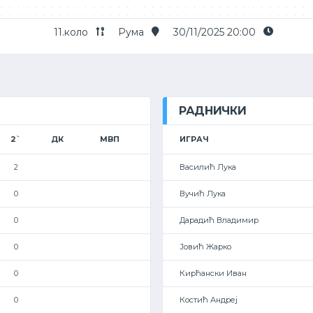
11.коло
Рума
30/11/2025 20:00
РАДНИЧКИ
2`
ДК
МВП
ИГРАЧ
2
Василић Лука
0
Вучић Лука
0
Дарадић Владимир
0
Јовић Жарко
0
Кирћански Иван
0
Костић Андреј