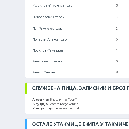
Мојсиловић Александар
3
Николовски Стефан
12
Пајић Александар
2
Попески Александар
0
Посиловић Андреј
1
Халиловић Ненад
0
Хаџић Стефан
8
СЛУЖБЕНА ЛИЦА, ЗАПИСНИК И БРОЈ
А судија:
Владимир Тасић
Б судија:
Марко Рађеновић
Контролор:
Немања Теслић
ОСТАЛЕ УТАКМИЦЕ ЕКИПА У ТАКМИЧ