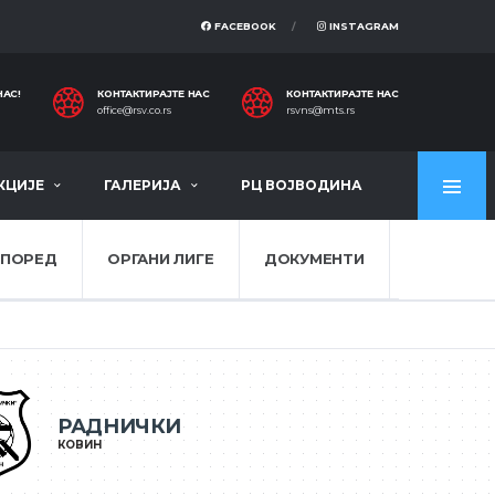
FACEBOOK
INSTAGRAM
НАС!
КОНТАКТИРАЈТЕ НАС
КОНТАКТИРАЈТЕ НАС
office@rsv.co.rs
rsvns@mts.rs
КЦИЈЕ
ГАЛЕРИЈА
РЦ ВОЈВОДИНА
СПОРЕД
ОРГАНИ ЛИГЕ
ДОКУМЕНТИ
РАДНИЧКИ
КОВИН