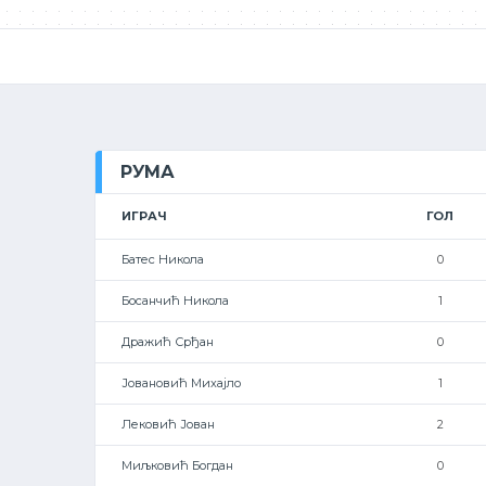
РУМА
ИГРАЧ
ГОЛ
Батес Никола
0
Босанчић Никола
1
Дражић Срђан
0
Јовановић Михајло
1
Лековић Јован
2
Миљковић Богдан
0