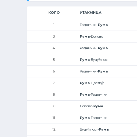
КОЛО
УТАКМИЦА
1.
Раднички-
Рума
3.
Рума
-Долово
4.
Раднички-
Рума
5.
Рума
-Будућност
6.
Раднички-
Рума
7.
Рума
-Црепаја
8.
Рума
-Раднички
10.
Долово-
Рума
11.
Рума
-Раднички
12.
Будућност-
Рума