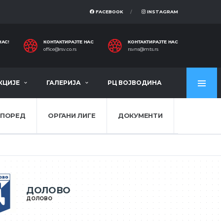
FACEBOOK
INSTAGRAM
НАС!
КОНТАКТИРАЈТЕ НАС
КОНТАКТИРАЈТЕ НАС
office@rsv.co.rs
rsvns@mts.rs
КЦИЈЕ
ГАЛЕРИЈА
РЦ ВОЈВОДИНА
СПОРЕД
ОРГАНИ ЛИГЕ
ДОКУМЕНТИ
ДОЛОВО
ДОЛОВО