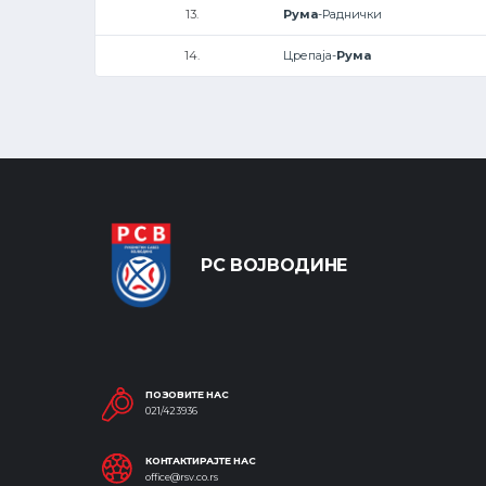
13.
Рума
-Раднички
14.
Црепаја-
Рума
РС ВОЈВОДИНЕ
ПОЗОВИТЕ НАС
021/423936
КОНТАКТИРАЈТЕ НАС
office@rsv.co.rs