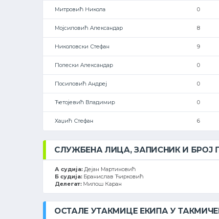
Митровић Никола
0
Мојсиловић Александар
8
Николовски Стефан
9
Попески Александар
0
Посиловић Андреј
0
Ћетојевић Владимир
0
Хаџић Стефан
6
СЛУЖБЕНА ЛИЦА, ЗАПИСНИК И БРОЈ
А судија:
Дејан Мартиновић
Б судија:
Бранислав Ћирковић
Делегат:
Милош Каран
ОСТАЛЕ УТАКМИЦЕ ЕКИПА У ТАКМИЧ