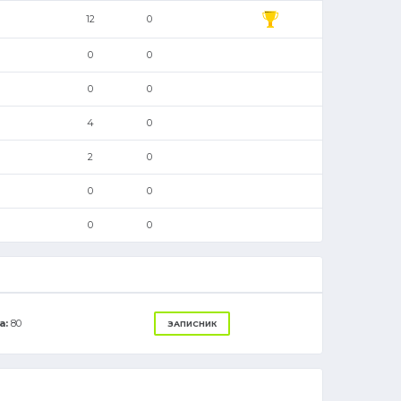
12
0
0
0
0
0
4
0
2
0
0
0
0
0
а:
80
ЗАПИСНИК