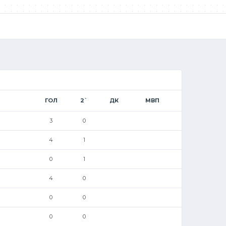
ГОЛ
2`
ДК
МВП
3
0
4
1
0
1
4
0
0
0
0
0