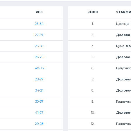
РЕЗ
КОЛО
УТАКМ
26-34
1.
Црепаја-
27-29
2.
Долово
23-36
3.
Рума-
До
26-25
5.
Долово
40-33
6.
Будућнос
28-27
7.
Долово
34-21
8.
Долово
30-37
9.
Радничк
41-27
10.
Долово
29-28
12.
Радничк