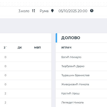
3.коло
Рума
05/10/2025 20:00
ДОЛОВО
2`
ДК
МВП
ИГРАЧ
0
Богић Михајло
0
Ђорђевић Дарко
0
Ђурашин Бранислав
0
Живојновић Никола
2
Крстић Урош
2
Лепедат Никола