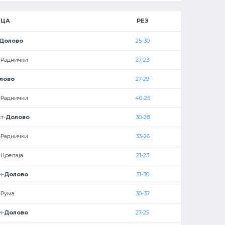
ИЦА
РЕЗ
Долово
25-30
-Раднички
27-23
лово
27-29
-Раднички
40-25
т-
Долово
30-28
-Раднички
33-26
-Црепаја
21-23
и-
Долово
31-30
-Рума
30-37
и-
Долово
27-25