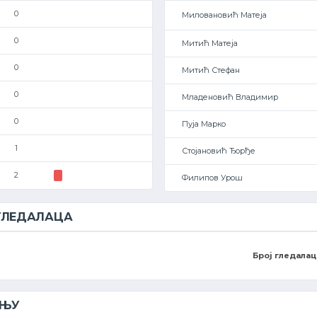
0
Миловановић Матеја
0
Митић Матеја
0
Митић Стефан
0
Младеновић Владимир
0
Пуја Марко
1
Стојановић Ђорђе
2
Филипов Урош
 ГЛЕДАЛАЦА
Број гледалац
ЕЊУ