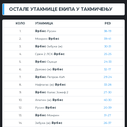
ОСТАЛЕ УТАКМИЦЕ ЕКИПА У ТАКМИЧЕЊУ
КОЛО
УТАКМИЦА
РЕЗ
1.
Врбас
-Русин
38-19
2.
Мокрин-
Врбас
39-41
3.
Врбас
-Јабука (ж)
30-31
4.
Срем 2 ЛСК-
Врбас
25-25
5.
Врбас
-Оџаци
24-33
6.
Долово (ж)-
Врбас
32-17
7.
Врбас
-Петров-Каћ
29-24
8.
Нафтагас (ж)-
Врбас
33-28
9.
Врбас
-Халас Јожеф 2
27-30
10.
Апатин (ж)-
Врбас
40-30
12.
Русин-
Врбас
20-39
13.
Врбас
-Мокрин
31-27
14.
Јабука (ж)-
Врбас
26-37