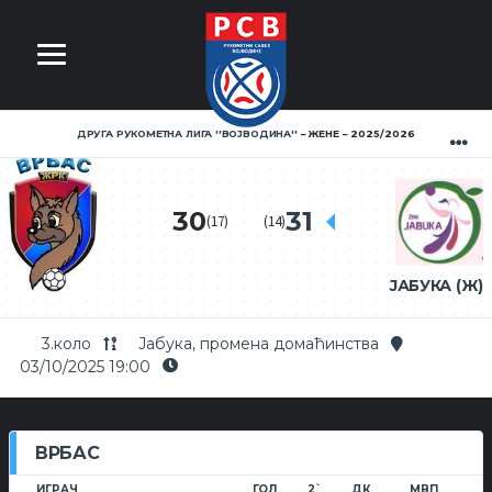
ДРУГА РУКОМЕТНА ЛИГА ''ВОЈВОДИНА''
ЖЕНЕ
2025/2026
30
31
(17)
(14)
ВРБАС
ЈАБУКА (Ж)
3.коло
Јабука, промена домаћинства
03/10/2025 19:00
ВРБАС
ИГРАЧ
ГОЛ
2`
ДК
МВП