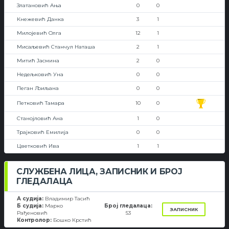
Златановић Ања
0
0
Кнежевић Данка
3
1
Милојевић Олга
12
1
Мисаљевић Станчул Наташа
2
1
Митић Јасмина
2
0
Недељковић Уна
0
0
Пеган Љиљана
0
0
Петковић Тамара
10
0
Станојловић Ана
1
0
Трајковић Емилија
0
0
Цветковић Ива
1
1
СЛУЖБЕНА ЛИЦА, ЗАПИСНИК И БРОЈ
ГЛЕДАЛАЦА
А судија:
Владимир Тасић
Б судија:
Марко
Број гледалаца:
ЗАПИСНИК
Рађеновић
53
Контролор:
Бошко Крстић