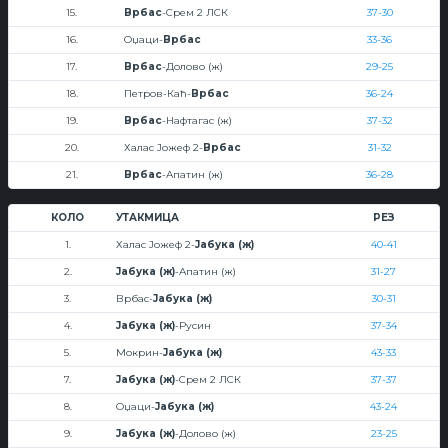
15.
Врбас
-Срем 2 ЛСК
37-30
16.
Оџаци-
Врбас
33-36
17.
Врбас
-Долово (ж)
29-25
18.
Петров-Каћ-
Врбас
36-24
19.
Врбас
-Нафтагас (ж)
37-32
20.
Халас Јожеф 2-
Врбас
31-32
21.
Врбас
-Апатин (ж)
36-28
КОЛО
УТАКМИЦА
РЕЗ
1.
Халас Јожеф 2-
Јабука (ж)
40-41
2.
Јабука (ж)
-Апатин (ж)
31-27
3.
Врбас-
Јабука (ж)
30-31
4.
Јабука (ж)
-Русин
37-34
5.
Мокрин-
Јабука (ж)
43-33
7.
Јабука (ж)
-Срем 2 ЛСК
37-37
8.
Оџаци-
Јабука (ж)
43-24
9.
Јабука (ж)
-Долово (ж)
23-25