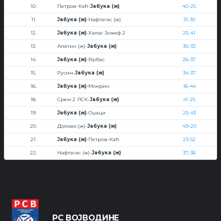
10.
Петров-Каћ-
Јабука (ж)
40-25
11.
Јабука (ж)
-Нафтагас (ж)
31-30
12.
Јабука (ж)
-Халас Јожеф 2
25-41
13.
Апатин (ж)-
Јабука (ж)
30-33
14.
Јабука (ж)
-Врбас
26-37
15.
Русин-
Јабука (ж)
34-37
16.
Јабука (ж)
-Мокрин
16-44
18.
Срем 2 ЛСК-
Јабука (ж)
41-25
19.
Јабука (ж)
-Оџаци
25-43
20.
Долово (ж)-
Јабука (ж)
49-20
21.
Јабука (ж)
-Петров-Каћ
23-52
22.
Нафтагас (ж)-
Јабука (ж)
37-36
РС ВОЈВОДИНЕ