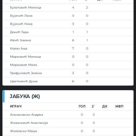
Булатовић Милица
4
2
Вујичић Лана
0
0
Вујичић Ника
3
0
Докић Тара
1
1
Ивић Јована
6
1
Ковач Ања
7
0
Марковић Милица
0
0
Мирковић Мила
0
0
Трифуновић Јелена
3
0
Цветковић Дуња
6
0
ЈАБУКА (Ж)
ИГРАЧ
ГОЛ
2`
ДК
МВП
Атанасовски Андреа
0
0
Живановић Анастасија
0
0
Жилевски Маша
0
0