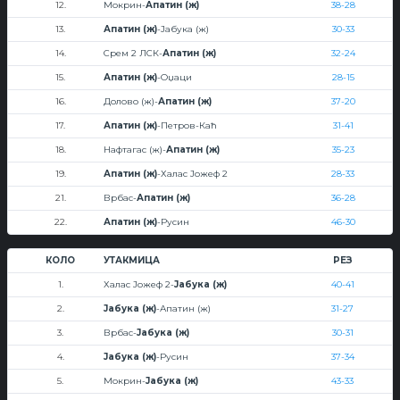
12.
Мокрин-
Апатин (ж)
38-28
13.
Апатин (ж)
-Јабука (ж)
30-33
14.
Срем 2 ЛСК-
Апатин (ж)
32-24
15.
Апатин (ж)
-Оџаци
28-15
16.
Долово (ж)-
Апатин (ж)
37-20
17.
Апатин (ж)
-Петров-Каћ
31-41
18.
Нафтагас (ж)-
Апатин (ж)
35-23
19.
Апатин (ж)
-Халас Јожеф 2
28-33
21.
Врбас-
Апатин (ж)
36-28
22.
Апатин (ж)
-Русин
46-30
КОЛО
УТАКМИЦА
РЕЗ
1.
Халас Јожеф 2-
Јабука (ж)
40-41
2.
Јабука (ж)
-Апатин (ж)
31-27
3.
Врбас-
Јабука (ж)
30-31
4.
Јабука (ж)
-Русин
37-34
5.
Мокрин-
Јабука (ж)
43-33