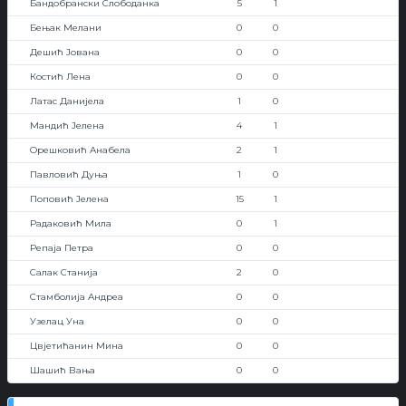
Бандобрански Слободанка
5
1
Бењак Мелани
0
0
Дешић Јована
0
0
Костић Лена
0
0
Латас Данијела
1
0
Мандић Јелена
4
1
Орешковић Анабела
2
1
Павловић Дуња
1
0
Поповић Јелена
15
1
Радаковић Мила
0
1
Репаја Петра
0
0
Салак Станија
2
0
Стамболија Андреа
0
0
Узелац Уна
0
0
Цвјетићанин Мина
0
0
Шашић Вања
0
0