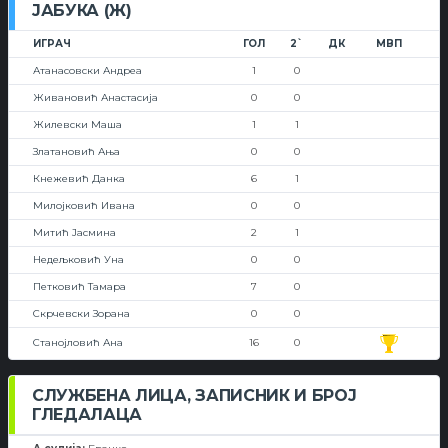
ЈАБУКА (Ж)
ИГРАЧ
ГОЛ
2`
ДК
МВП
Атанасовски Андреа
1
0
Живановић Анастасија
0
0
Жилевски Маша
1
1
Златановић Ања
0
0
Кнежевић Данка
6
1
Милојковић Ивана
0
0
Митић Јасмина
2
1
Недељковић Уна
0
0
Петковић Тамара
7
0
Скрчевски Зорана
0
0
Станојловић Ана
16
0
СЛУЖБЕНА ЛИЦА, ЗАПИСНИК И БРОЈ
ГЛЕДАЛАЦА