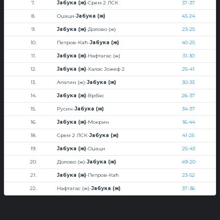
7.
Јабука (ж)
-Срем 2 ЛСК
37-37
8.
Оџаци-
Јабука (ж)
43-24
9.
Јабука (ж)
-Долово (ж)
23-25
10.
Петров-Каћ-
Јабука (ж)
40-25
11.
Јабука (ж)
-Нафтагас (ж)
31-30
12.
Јабука (ж)
-Халас Јожеф 2
25-41
13.
Апатин (ж)-
Јабука (ж)
30-33
14.
Јабука (ж)
-Врбас
26-37
15.
Русин-
Јабука (ж)
34-37
16.
Јабука (ж)
-Мокрин
16-44
18.
Срем 2 ЛСК-
Јабука (ж)
41-25
19.
Јабука (ж)
-Оџаци
25-43
20.
Долово (ж)-
Јабука (ж)
49-20
21.
Јабука (ж)
-Петров-Каћ
23-52
22.
Нафтагас (ж)-
Јабука (ж)
37-36