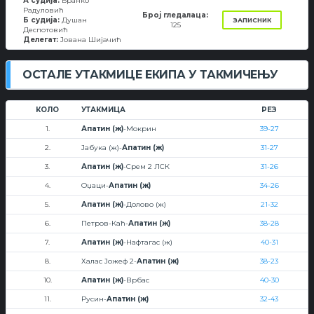
А судија:
Бранко
Радуловић
Број гледалаца:
Б судија:
Душан
ЗАПИСНИК
125
Деспотовић
Делегат:
Јована Шијачић
ОСТАЛЕ УТАКМИЦЕ ЕКИПА У ТАКМИЧЕЊУ
КОЛО
УТАКМИЦА
РЕЗ
1.
Апатин (ж)
-Мокрин
39-27
2.
Јабука (ж)-
Апатин (ж)
31-27
3.
Апатин (ж)
-Срем 2 ЛСК
31-26
4.
Оџаци-
Апатин (ж)
34-26
5.
Апатин (ж)
-Долово (ж)
21-32
6.
Петров-Каћ-
Апатин (ж)
38-28
7.
Апатин (ж)
-Нафтагас (ж)
40-31
8.
Халас Јожеф 2-
Апатин (ж)
38-23
10.
Апатин (ж)
-Врбас
40-30
11.
Русин-
Апатин (ж)
32-43