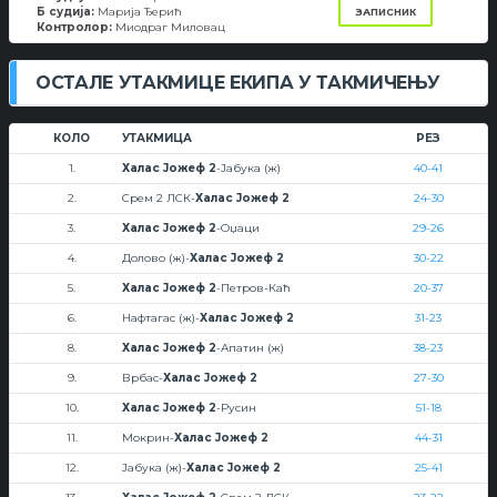
Б судија:
Марија Ђерић
ЗАПИСНИК
Контролор:
Миодраг Миловац
ОСТАЛЕ УТАКМИЦЕ ЕКИПА У ТАКМИЧЕЊУ
КОЛО
УТАКМИЦА
РЕЗ
1.
Халас Јожеф 2
-Јабука (ж)
40-41
2.
Срем 2 ЛСК-
Халас Јожеф 2
24-30
3.
Халас Јожеф 2
-Оџаци
29-26
4.
Долово (ж)-
Халас Јожеф 2
30-22
5.
Халас Јожеф 2
-Петров-Каћ
20-37
6.
Нафтагас (ж)-
Халас Јожеф 2
31-23
8.
Халас Јожеф 2
-Апатин (ж)
38-23
9.
Врбас-
Халас Јожеф 2
27-30
10.
Халас Јожеф 2
-Русин
51-18
11.
Мокрин-
Халас Јожеф 2
44-31
12.
Јабука (ж)-
Халас Јожеф 2
25-41