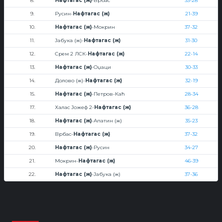
8.
Нафтагас (ж)
-Врбас
33-28
9.
Русин-
Нафтагас (ж)
21-39
10.
Нафтагас (ж)
-Мокрин
37-32
11.
Јабука (ж)-
Нафтагас (ж)
31-30
12.
Срем 2 ЛСК-
Нафтагас (ж)
22-14
13.
Нафтагас (ж)
-Оџаци
30-33
14.
Долово (ж)-
Нафтагас (ж)
32-19
15.
Нафтагас (ж)
-Петров-Каћ
28-34
17.
Халас Јожеф 2-
Нафтагас (ж)
36-28
18.
Нафтагас (ж)
-Апатин (ж)
35-23
19.
Врбас-
Нафтагас (ж)
37-32
20.
Нафтагас (ж)
-Русин
34-27
21.
Мокрин-
Нафтагас (ж)
46-39
22.
Нафтагас (ж)
-Јабука (ж)
37-36