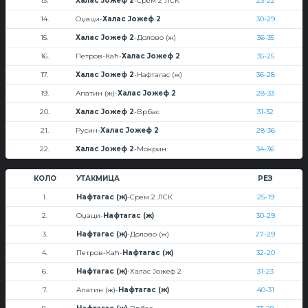
13.
Халас Јожеф 2
-Срем 2 ЛСК
23-22
14.
Оџаци-
Халас Јожеф 2
30-29
15.
Халас Јожеф 2
-Долово (ж)
36-35
16.
Петров-Каћ-
Халас Јожеф 2
35-25
17.
Халас Јожеф 2
-Нафтагас (ж)
36-28
19.
Апатин (ж)-
Халас Јожеф 2
28-33
20.
Халас Јожеф 2
-Врбас
31-32
21.
Русин-
Халас Јожеф 2
28-36
22.
Халас Јожеф 2
-Мокрин
34-36
КОЛО
УТАКМИЦА
РЕЗ
1.
Нафтагас (ж)
-Срем 2 ЛСК
25-19
2.
Оџаци-
Нафтагас (ж)
30-29
3.
Нафтагас (ж)
-Долово (ж)
27-29
4.
Петров-Каћ-
Нафтагас (ж)
32-20
6.
Нафтагас (ж)
-Халас Јожеф 2
31-23
7.
Апатин (ж)-
Нафтагас (ж)
40-31